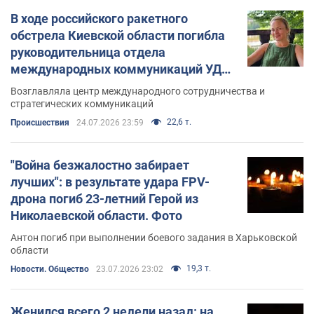
В ходе российского ракетного
обстрела Киевской области погибла
руководительница отдела
международных коммуникаций УДО.
Фото
Возглавляла центр международного сотрудничества и
стратегических коммуникаций
22,6 т.
Происшествия
24.07.2026 23:59
"Война безжалостно забирает
лучших": в результате удара FPV-
дрона погиб 23-летний Герой из
Николаевской области. Фото
Антон погиб при выполнении боевого задания в Харьковской
области
19,3 т.
Новости. Общество
23.07.2026 23:02
Женился всего 2 недели назад: на