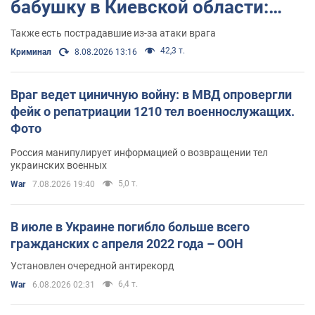
бабушку в Киевской области:
Зеленский отреагировал на
Также есть пострадавшие из-за атаки врага
атаку. Фото
42,3 т.
Криминал
8.08.2026 13:16
Враг ведет циничную войну: в МВД опровергли
фейк о репатриации 1210 тел военнослужащих.
Фото
Россия манипулирует информацией о возвращении тел
украинских военных
5,0 т.
War
7.08.2026 19:40
В июле в Украине погибло больше всего
гражданских с апреля 2022 года – ООН
Установлен очередной антирекорд
6,4 т.
War
6.08.2026 02:31