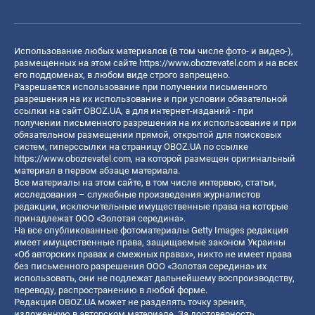
Использование любых материалов (в том числе фото- и видео-),
размещенных на этом сайте
https://www.obozrevatel.com
и на всех
его поддоменах, в любом виде строго запрещено.
Разрешается использование при получении письменного
разрешения на их использование и при условии обязательной
ссылки на сайт OBOZ.UA, а для интернет-изданий - при
получении письменного разрешения на их использование и при
обязательном размещении прямой, открытой для поисковых
систем, гиперссылки на страницу OBOZ.UA по ссылке
https://www.obozrevatel.com
, на которой размещен оригинальный
материал в первом абзаце материала.
Все материалы на этом сайте, в том числе интервью, статьи,
исследования – служебные произведения журналистов
редакции, исключительные имущественные права на которые
принадлежат ООО «Золотая середина».
На все опубликованные фотоматериалы Getty Images редакция
имеет имущественные права, защищаемые законом Украины
«Об авторских правах и смежных правах», никто не имеет права
без письменного разрешения ООО «Золотая середина» их
использовать, они не подлежат дальнейшему воспроизводству,
переводу, распространению в любой форме.
Редакция OBOZ.UA может не разделять точку зрения,
изложенную в авторском материале. За достоверность