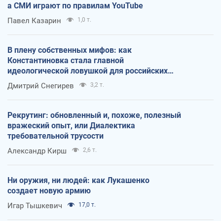
а СМИ играют по правилам YouTube
Павел Казарин
1,0 т.
В плену собственных мифов: как
Константиновка стала главной
идеологической ловушкой для российских
оккупантов
Дмитрий Снегирев
3,2 т.
Рекрутинг: обновленный и, похоже, полезный
вражеский опыт, или Диалектика
требовательной трусости
Александр Кирш
2,6 т.
Ни оружия, ни людей: как Лукашенко
создает новую армию
Игар Тышкевич
17,0 т.