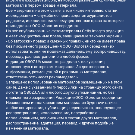
https://www.obozrevatel.com
, на которой размещен оригинальный
материал в первом абзаце материала.
Все материалы на этом сайте, в том числе интервью, статьи,
исследования – служебные произведения журналистов
редакции, исключительные имущественные права на которые
принадлежат ООО «Золотая середина».
На все опубликованные фотоматериалы Getty Images редакция
имеет имущественные права, защищаемые законом Украины
«Об авторских правах и смежных правах», никто не имеет права
без письменного разрешения ООО «Золотая середина» их
использовать, они не подлежат дальнейшему воспроизводству,
переводу, распространению в любой форме.
Редакция OBOZ.UA может не разделять точку зрения,
изложенную в авторском материале. За достоверность
информации, размещенной в рекламных материалах,
ответственность несет рекламодатель.
Запрещено использование материалов размещенных на этом
сайте, даже с указанием гиперссылки на страницу этого сайта,
логотипа OBOZ.UA или любого другого упоминания, но без
письменного разрешения Редакции/ООО «Золотая середина»
Незаконным использованием материалов будет считаться:
любое копирование, публикация, перепечатка, последующее
распространение, использование, переработка с
использованием, включением в состав других материалов,
распространение, адаптация, перевод и другие подобные
изменения материала.