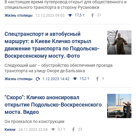
В настоящее время путепровод открыт для общественного и
специального транспорта в сторону Русановки
17,5 т.
31
Жизнь столицы
12.12.2023 09:03
Спецтранспорт и автобусный
маршрут: в Киеве Кличко открыл
движение транспорта по Подольско-
Воскресенскому мосту. Фото
Следующий шаг – обустройство обеспечения проезда
транспорта на улицу Оноре де Бальзака
15,2 т.
9
Жизнь столицы
1.12.2023 14:42
"Скоро": Кличко анонсировал
открытие Подольско-Воскресенского
моста. Видео
Он проехался по конструкции
3,1 т.
23
Кияни
24.11.2023 22:04