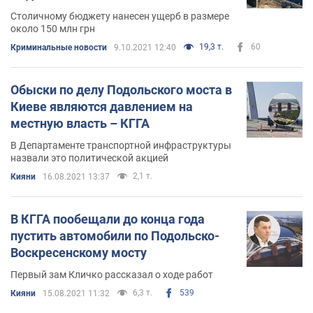
Столичному бюджету нанесен ущерб в размере
около 150 млн грн
19,3 т.
60
Криминальные новости
9.10.2021 12:40
Обыски по делу Подольского моста в
Киеве являются давлением на
местную власть – КГГА
В Департаменте транспортной инфраструктуры
назвали это политической акцией
2,1 т.
Кияни
16.08.2021 13:37
В КГГА пообещали до конца года
пустить автомобили по Подольско-
Воскресенскому мосту
Первый зам Кличко рассказал о ходе работ
6,3 т.
539
Кияни
15.08.2021 11:32