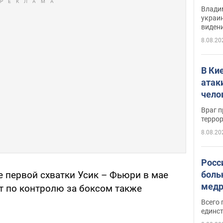
Инте
Владим
украи
виден
партне
8.08.20
В Ки
атак
чело
Враг 
терро
8.08.20
Росс
боль
е первой схватки Усик – Фьюри в мае
медр
ет по контролю за боксом также
Всего 
единст