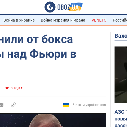
Война в Украине
Война Израиля и Ирана
VENETO
Россий
Важ
нили от бокса
ы над Фьюри в
216,9 т.
Читати українською
АЗС 
повы
расс