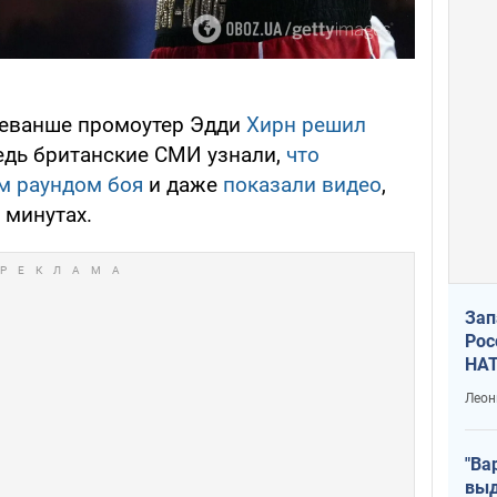
 реванше промоутер Эдди
Хирн решил
едь британские СМИ узнали,
что
-м раундом боя
и даже
показали видео
,
 минутах.
Зап
Рос
НАТ
Леон
"Ва
выд