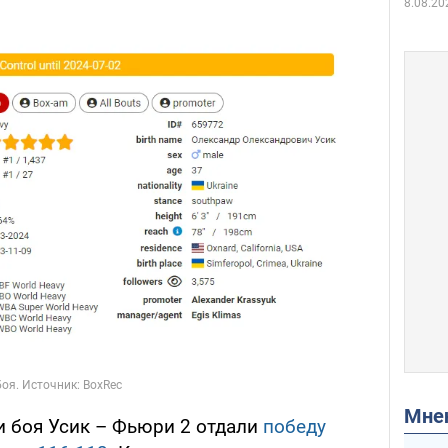
8.08.20
Мн
и боя Усик – Фьюри 2 отдали
победу