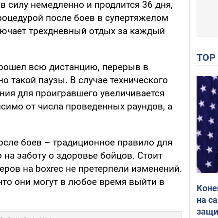
в силу немедленно и продлится 36 дня,
процедурой после боев в супертяжелом
лючает трехдневный отдых за каждый
TO
прошел всю дистанцию, перерыв в
о такой паузы. В случае технического
ения для проигравшего увеличивается
симо от числа проведенных раундов, а
осле боев – традиционное правило для
 на заботу о здоровье бойцов. Стоит
серов на boxrec не претерпели изменений.
что они могут в любое время выйти в
Коне
на с
защи