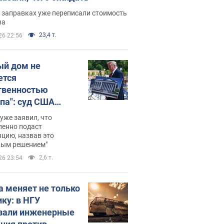
 заправках уже переписали стоимость
ва
23,4 т.
26 22:56
ый дом не
ется
твенностью
па": суд США
становил
уже заявил, что
ительство
ленно подаст
цию, назвав это
ного зала
ным решением"
мостью 400 млн
2,6 т.
26 23:54
аров
а меняет не только
ику: в НГУ
зали инженерные