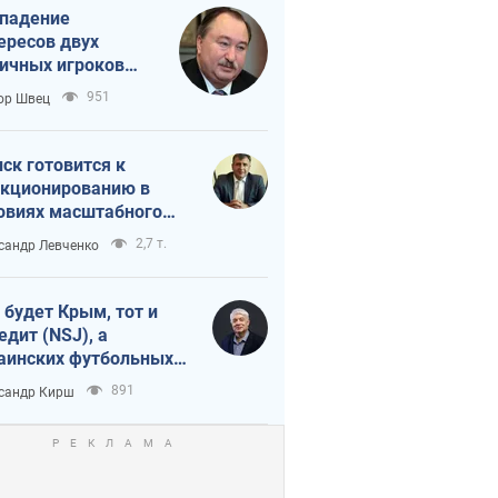
падение
ересов двух
ичных игроков
 тайный план
951
ор Швец
мпа и Путина?
ск готовится к
кционированию в
овиях масштабного
нного кризиса
2,7 т.
сандр Левченко
 будет Крым, тот и
едит (NSJ), а
аинских футбольных
овников могут
891
сандр Кирш
вать убийцами