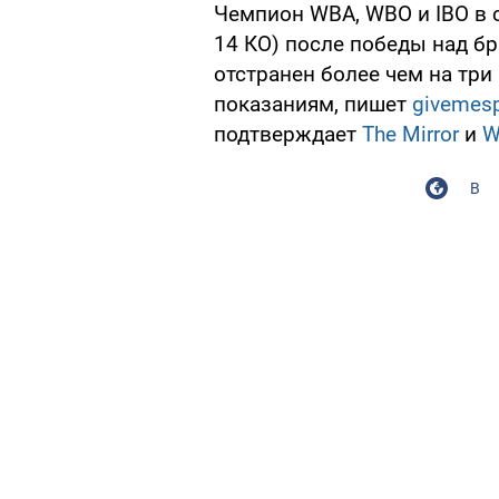
Чемпион WBA, WBO и IBO в
14 КО) после победы над бр
отстранен более чем на три
показаниям, пишет
givemes
подтверждает
The Mirror
и
W
В