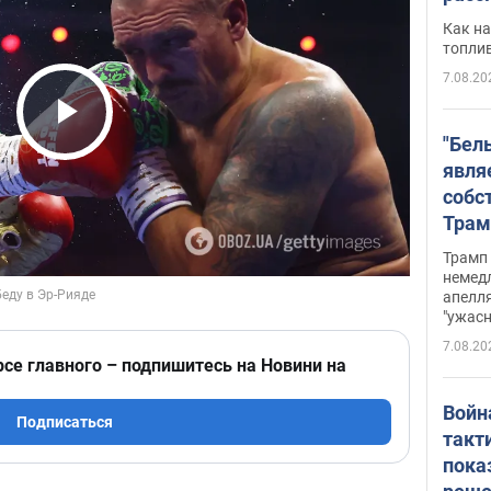
Как на
топли
7.08.20
Play Video
"Бел
явля
собс
Трам
прио
Трамп 
стро
немед
апелля
баль
"ужас
стои
7.08.20
долл
рсе главного – подпишитесь на Новини на
Войн
Подписаться
такт
пока