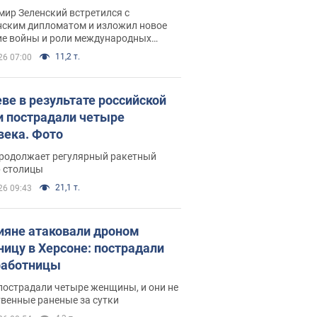
рвью с Безсмертным
ир Зеленский встретился с
нским дипломатом и изложил новое
ие войны и роли международных
ров в борьбе с Россией
11,2 т.
26 07:00
еве в результате российской
и пострадали четыре
века. Фото
продолжает регулярный ракетный
р столицы
21,1 т.
26 09:43
ияне атаковали дроном
ницу в Херсоне: пострадали
аботницы
пострадали четыре женщины, и они не
венные раненые за сутки