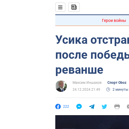
Герои войны
Усика отстра
после побед
реванше
Максим Иншаков
Спорт Oboz
24.12.2024 21:49
2 минуты
222