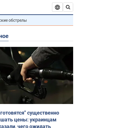
ские обстрелы
ное
"готовятся" существенно
шать цены: украинцам
казали, чего ожидать