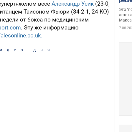
реше
 супертяжелом весе
Александр Усик
(23-0,
росс
Это "
итанцем Тайсоном Фьюри (34-2-1, 24 КО)
дрон
эстети
 недели от бокса по медицинским
Макса
port.com
. Эту же информацию
7.08.20
alesonline.co.uk.
идео дня