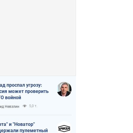
ад проспал угрозу:
сия может проверить
О войной
5,0 т.
ид Невзлин
рта" и "Новатор"
ержали пулеметный