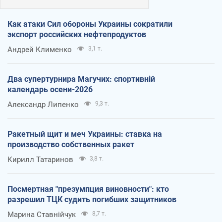
Как атаки Сил обороны Украины сократили
экспорт российских нефтепродуктов
Андрей Клименко
3,1 т.
Два супертурнира Магучих: спортивній
календарь осени-2026
Александр Липенко
9,3 т.
Ракетный щит и меч Украины: ставка на
производство собственных ракет
Кирилл Татаринов
3,8 т.
Посмертная "презумпция виновности": кто
разрешил ТЦК судить погибших защитников
Марина Ставнійчук
8,7 т.