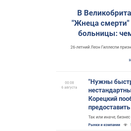
В Великобрит
"Жнеца смерти"
больницы: чем
26-летний Леон Гиллеспи приз
Н
"Нужны быст
00:08
6 августа
нестандартны
Корецкий по
предоставить
приоритетный
Так или иначе, бизне
имеющимся с
Рынки и компании