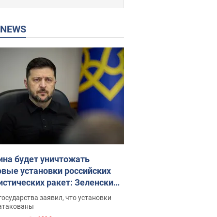
P NEWS
ина будет уничтожать
овые установки российских
истических ракет: Зеленский
ел заседание СНБО
государства заявил, что установки
 атакованы