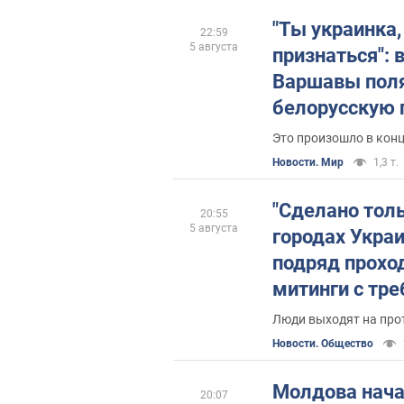
помещениям
"Ты украинка,
22:59
5 августа
признаться": 
Варшавы поля
белорусскую 
Это произошло в конц
Новости. Мир
1,3 т.
"Сделано толь
20:55
5 августа
городах Укра
подряд прохо
митинги с тр
вернуть Федо
Люди выходят на про
Минобороны. 
Новости. Общество
Молдова нача
20:07