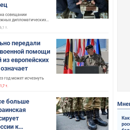
нец
на совещании
ежных дипломатических
6,1 т.
ьно передали
 военной помощи
 из европейских
о означает
ез год может исчезнуть
1,7 т.
се больше
Мн
раинская
сирует
Как
рос
ссии к