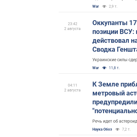
War
2,9 т.
Оккупанты 17
23:42
2 августа
позиции ВСУ: 
действовал н
Сводка Геншт
Украинские силы сде
War
11,8 т.
К Земле приб
04:11
2 августа
метровый аст
предупредили
"потенциально
Речь идет об астерои
Наука Обоз
7,2 т.