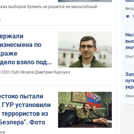
бал
ских выборов Кремль не решится на масштабный
Вита
1
т.
Нес
держали
выс
бизнесмена по
зна
краже
Ольг
дело взяло под
Д
е CEO Club Ukraine Дмитрии Карчуке
Зап
пут
укр
естоко пытали
Леон
в ГУР установили
 террористов из
Безлера". Фото
ртв