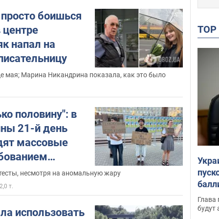
 просто боишься
TO
в центре
к напал на
писательницу
е мая; Марина Никандрина показала, как это было
ко половину": в
ины 21-й день
дят массовые
ебованием
Укра
рова в
пуск
тесты, несмотря на аномальную жару
Фото и видео
балл
2,0 т.
пров
Глава 
будут
ла использовать