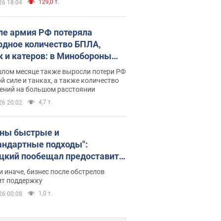
129,0 т.
26 18:04
ле армия РФ потеряла
рдное количество БПЛА,
к и катеров: в Минобороны
родовали статистику
шлом месяце также выросли потери РФ
й силе и танках, а также количество
ений на большом расстоянии
4,7 т.
26 20:02
ны быстрые и
андартные подходы":
цкий пообещал предоставить
есу приоритетный доступ к
и иначе, бизнес после обстрелов
щимся складским
ит поддержку
ещениям
1,0 т.
26 00:08