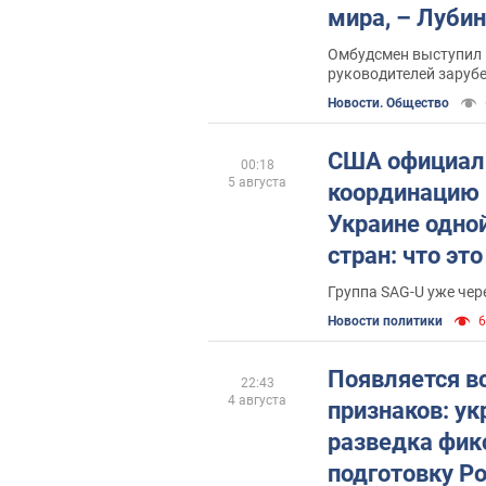
мира, – Луби
Омбудсмен выступил 
руководителей заруб
представительств
Новости. Общество
США официал
00:18
5 августа
координацию
Украине одной
стран: что эт
Группа SAG-U уже чер
Новости политики
6
Появляется в
22:43
4 августа
признаков: ук
разведка фик
подготовку Ро