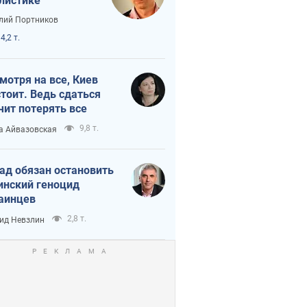
листике
лий Портников
4,2 т.
мотря на все, Киев
тоит. Ведь сдаться
чит потерять все
9,8 т.
а Айвазовская
ад обязан остановить
инский геноцид
аинцев
2,8 т.
ид Невзлин