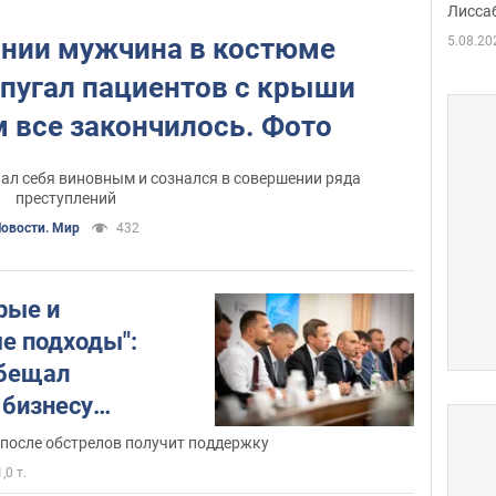
Лисса
Порт
деть
ании мужчина в костюме
5.08.20
 пугал пациентов с крыши
 все закончилось. Фото
нал себя виновным и сознался в совершении ряда
преступлений
овости. Мир
432
рые и
е подходы":
обещал
 бизнесу
 доступ к
с после обстрелов получит поддержку
кладским
1,0 т.