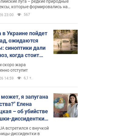
пийские луга – редкие природные
ексы, которые формировались на
ении сотен лет
567
26 23:00
 в Украине пойдет
пад, ожидаются
ы: синоптики дали
оз, когда стоит
ать изменения
м скоро жара
ды
енно отступит
6,1 т.
26 14:59
, может, я запугана
ства?" Елена
цкая – об убийстве
шки-диссидентки
 Горской, критике
A встретился с внучкой
 Стуса и бегстве в
ницы-диссидентки в