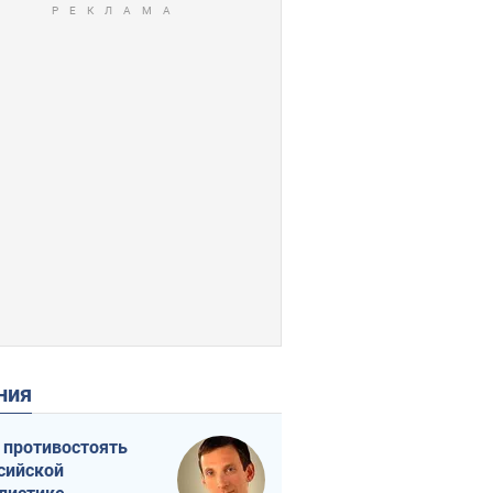
ения
 противостоять
сийской