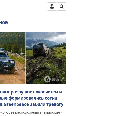
ное
пинг разрушает экосистемы,
рые формировались сотни
 в Greenpeace забили тревогу
окогорье расположены альпийские и