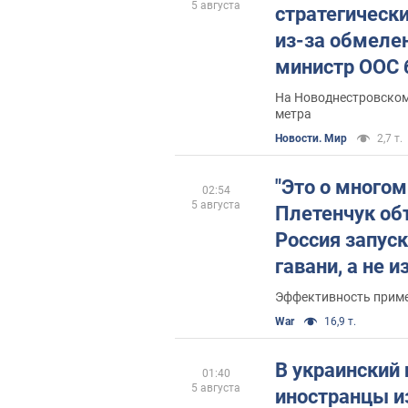
5 августа
стратегическ
из-за обмеле
министр ООС 
На Новоднестровском
метра
Новости. Мир
2,7 т.
"Это о многом
02:54
5 августа
Плетенчук об
Россия запуск
гавани, а не 
Эффективность приме
War
16,9 т.
В украинский 
01:40
5 августа
иностранцы и