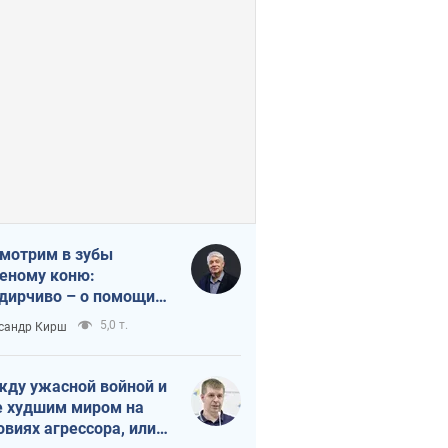
мотрим в зубы
еному коню:
дирчиво – о помощи
аине
5,0 т.
сандр Кирш
ду ужасной войной и
 худшим миром на
овиях агрессора, или