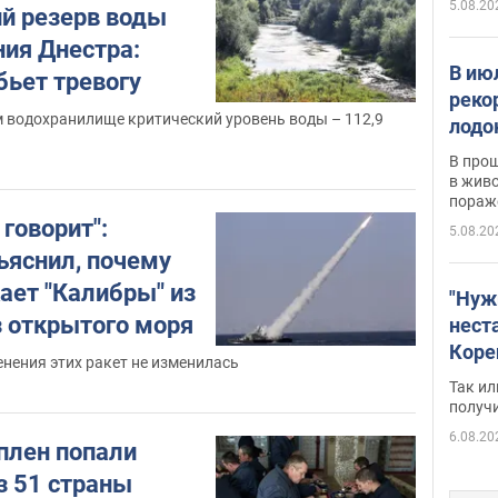
5.08.20
ий резерв воды
ния Днестра:
В ию
бьет тревогу
реко
 водохранилище критический уровень воды – 112,9
лодо
обна
В про
в живо
пораж
 говорит":
5.08.20
ъяснил, почему
ает "Калибры" из
"Нуж
из открытого моря
нест
Коре
нения этих ракет не изменилась
бизн
Так ил
имею
получ
пом
6.08.20
плен попали
з 51 страны