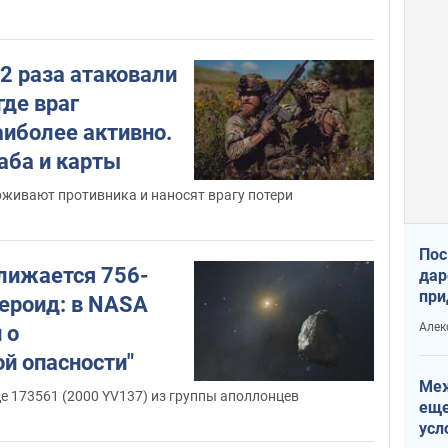
2 раза атаковали
где враг
аиболее активно.
аба и карты
рживают противника и наносят врагу потери
Пос
лижается 756-
дар
при
ероид: в NASA
Укр
Алек
 о
й опасности"
Меж
де 173561 (2000 YV137) из группы аполлонцев
еще
усл