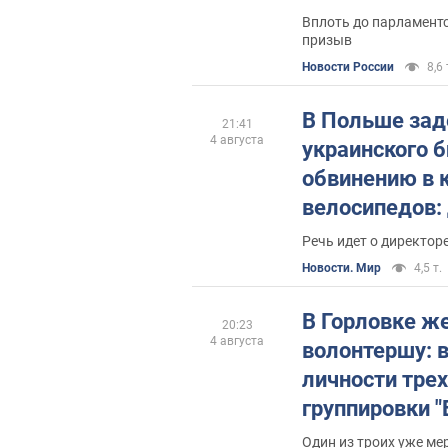
мобилизации
Вплоть до парламент
призыв
Новости России
8,6 
В Польше за
21:41
4 августа
украинского 
обвинению в 
велосипедов: 
контроль МИ
Речь идет о директор
Новости. Мир
4,5 т.
В Горловке ж
20:23
4 августа
волонтершу: 
личности трех
группировки "
Один из троих уже ме