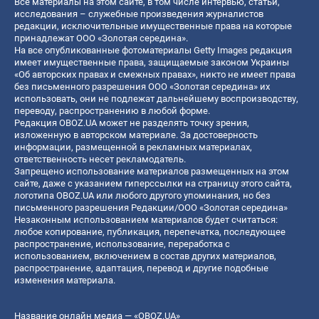
Все материалы на этом сайте, в том числе интервью, статьи,
исследования – служебные произведения журналистов
редакции, исключительные имущественные права на которые
принадлежат ООО «Золотая середина».
На все опубликованные фотоматериалы Getty Images редакция
имеет имущественные права, защищаемые законом Украины
«Об авторских правах и смежных правах», никто не имеет права
без письменного разрешения ООО «Золотая середина» их
использовать, они не подлежат дальнейшему воспроизводству,
переводу, распространению в любой форме.
Редакция OBOZ.UA может не разделять точку зрения,
изложенную в авторском материале. За достоверность
информации, размещенной в рекламных материалах,
ответственность несет рекламодатель.
Запрещено использование материалов размещенных на этом
сайте, даже с указанием гиперссылки на страницу этого сайта,
логотипа OBOZ.UA или любого другого упоминания, но без
письменного разрешения Редакции/ООО «Золотая середина»
Незаконным использованием материалов будет считаться:
любое копирование, публикация, перепечатка, последующее
распространение, использование, переработка с
использованием, включением в состав других материалов,
распространение, адаптация, перевод и другие подобные
изменения материала.
Название онлайн медиа — «OBOZ.UA»