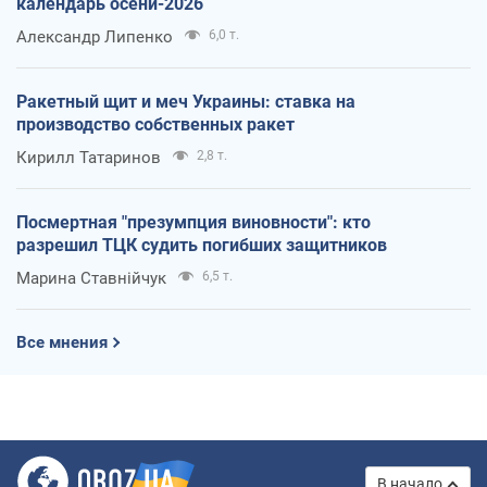
календарь осени-2026
Александр Липенко
6,0 т.
Ракетный щит и меч Украины: ставка на
производство собственных ракет
Кирилл Татаринов
2,8 т.
Посмертная "презумпция виновности": кто
разрешил ТЦК судить погибших защитников
Марина Ставнійчук
6,5 т.
Все мнения
В начало