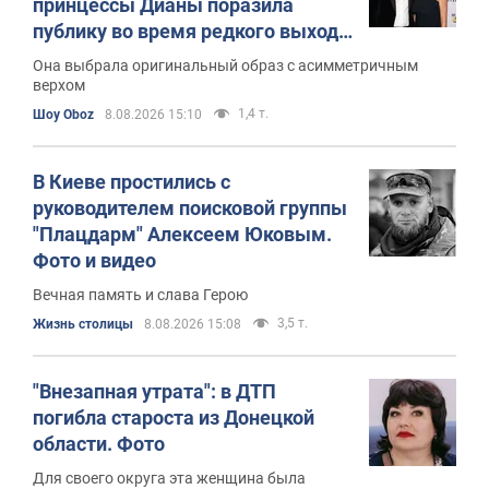
принцессы Дианы поразила
публику во время редкого выхода
в свет с принцем Гарри
Она выбрала оригинальный образ с асимметричным
верхом
1,4 т.
Шоу Oboz
8.08.2026 15:10
В Киеве простились с
руководителем поисковой группы
"Плацдарм" Алексеем Юковым.
Фото и видео
Вечная память и слава Герою
3,5 т.
Жизнь столицы
8.08.2026 15:08
"Внезапная утрата": в ДТП
погибла староста из Донецкой
области. Фото
Для своего округа эта женщина была