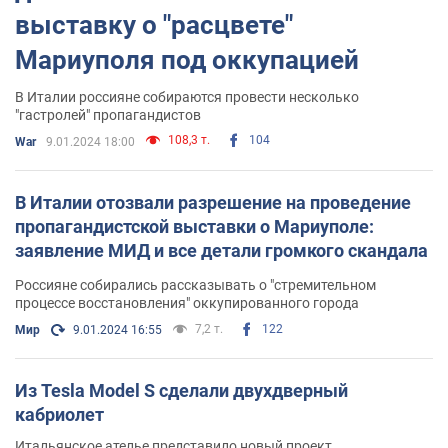
выставку о "расцвете"
Мариуполя под оккупацией
В Италии россияне собираются провести несколько
"гастролей" пропагандистов
108,3 т.
104
War
9.01.2024 18:00
В Италии отозвали разрешение на проведение
пропагандистской выставки о Мариуполе:
заявление МИД и все детали громкого скандала
Россияне собирались рассказывать о "стремительном
процессе восстановления" оккупированного города
7,2 т.
122
Мир
9.01.2024 16:55
Из Tesla Model S сделали двухдверный
кабриолет
Итальянское ателье представило новый проект