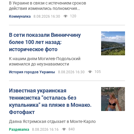
В Украине в связи с истечением сроков
действия изменились полномочия
налоговиков
120
Коммуналка
8.08.2026 16:30
В сети показали Винниччину
более 100 лет назад:
историческое фото
К нашим дням Могилев-Подольский
изменился до неузнаваемости
105
История городов Украины
8.08.2026 16:30
Известная украинская
теннисистка "осталась без
купальника" на пляже в Монако.
Фотофакт
Даяна Ястремская отдыхает в Монте-Карло
840
Раздевалка
8.08.2026 16:16