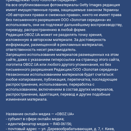
На все опубликованные фотоматериалы Getty Images редакция
имеет имущественные права, защищаемые законом Украины
«Об авторских правах и смежных правах», никто не имеет права
без письменного разрешения ООО «Золотая середина» их
использовать, они не подлежат дальнейшему воспроизводству,
переводу, распространению в любой форме.
Редакция OBOZ.UA может не разделять точку зрения,
изложенную в авторском материале. За достоверность
информации, размещенной в рекламных материалах,
ответственность несет рекламодатель.
Запрещено использование материалов размещенных на этом
сайте, даже с указанием гиперссылки на страницу этого сайта,
логотипа OBOZ.UA или любого другого упоминания, но без
письменного разрешения Редакции/ООО «Золотая середина»
Незаконным использованием материалов будет считаться:
любое копирование, публикация, перепечатка, последующее
распространение, использование, переработка с
использованием, включением в состав других материалов,
распространение, адаптация, перевод и другие подобные
изменения материала.
Название онлайн медиа — «OBOZ.UA»
- субъект в сфере онлайн медиа;
- идентификатор медиа — R40-06156;
- почтовый адрес — ул. Деревообрабатывающая, д. 7, г. Киев,