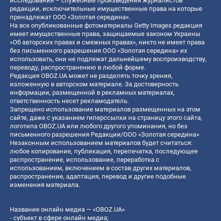
исследования – служебные произведения журналистов
редакции, исключительные имущественные права на которые
принадлежат ООО «Золотая середина».
На все опубликованные фотоматериалы Getty Images редакция
имеет имущественные права, защищаемые законом Украины
«Об авторских правах и смежных правах», никто не имеет права
без письменного разрешения ООО «Золотая середина» их
использовать, они не подлежат дальнейшему воспроизводству,
переводу, распространению в любой форме.
Редакция OBOZ.UA может не разделять точку зрения,
изложенную в авторском материале. За достоверность
информации, размещенной в рекламных материалах,
ответственность несет рекламодатель.
Запрещено использование материалов размещенных на этом
сайте, даже с указанием гиперссылки на страницу этого сайта,
логотипа OBOZ.UA или любого другого упоминания, но без
письменного разрешения Редакции/ООО «Золотая середина»
Незаконным использованием материалов будет считаться:
любое копирование, публикация, перепечатка, последующее
распространение, использование, переработка с
использованием, включением в состав других материалов,
распространение, адаптация, перевод и другие подобные
изменения материала.
Название онлайн медиа — «OBOZ.UA»
- субъект в сфере онлайн медиа;