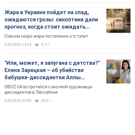
Жара в Украине пойдет на спад,
ожидаются грозы: синоптики дали
прогноз, когда стоит ожидать
изменения погоды
Совсем скоро жара постепенно отступит
5.08.2026 14:59
6,7 т.
"Или, может, я запугана с детства?"
Елена Зарецкая – об убийстве
бабушки-диссидентки Аллы
Горской, критике сына Стуса и
OBOZ.UA встретился с внучкой художницы-
бегстве в Португалию с пятью
диссидентки в Лиссабоне
детьми
5.08.2026 04:00
26,0 т.