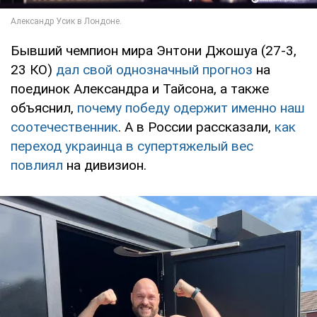
Бывший чемпион мира Энтони Джошуа (27-3,
23 КО)
дал свой однозначный прогноз
на
поединок Александра и Тайсона, а также
объяснил,
почему победу одержит именно наш
соотечественник
. А в России рассказали,
как
переход украинца в супертяжелый вес
повлиял
на дивизион.