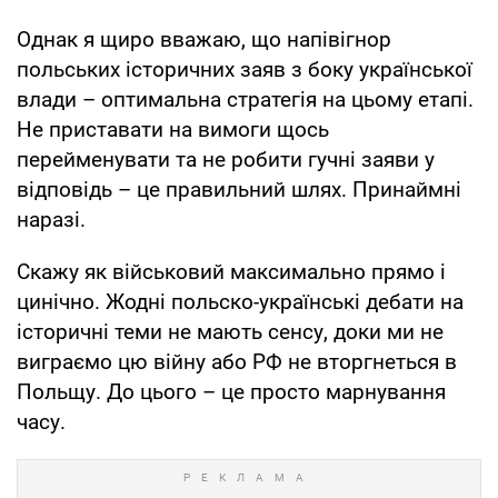
Однак я щиро вважаю, що напівігнор
польських історичних заяв з боку української
влади – оптимальна стратегія на цьому етапі.
Не приставати на вимоги щось
перейменувати та не робити гучні заяви у
відповідь – це правильний шлях. Принаймні
наразі.
Скажу як військовий максимально прямо і
цинічно. Жодні польско-українські дебати на
історичні теми не мають сенсу, доки ми не
виграємо цю війну або РФ не вторгнеться в
Польщу. До цього – це просто марнування
часу.