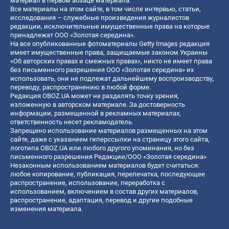
материал в первом абзаце материала.
Все материалы на этом сайте, в том числе интервью, статьи,
исследования – служебные произведения журналистов
редакции, исключительные имущественные права на которые
принадлежат ООО «Золотая середина».
На все опубликованные фотоматериалы Getty Images редакция
имеет имущественные права, защищаемые законом Украины
«Об авторских правах и смежных правах», никто не имеет права
без письменного разрешения ООО «Золотая середина» их
использовать, они не подлежат дальнейшему воспроизводству,
переводу, распространению в любой форме.
Редакция OBOZ.UA может не разделять точку зрения,
изложенную в авторском материале. За достоверность
информации, размещенной в рекламных материалах,
ответственность несет рекламодатель.
Запрещено использование материалов размещенных на этом
сайте, даже с указанием гиперссылки на страницу этого сайта,
логотипа OBOZ.UA или любого другого упоминания, но без
письменного разрешения Редакции/ООО «Золотая середина»
Незаконным использованием материалов будет считаться:
любое копирование, публикация, перепечатка, последующее
распространение, использование, переработка с
использованием, включением в состав других материалов,
распространение, адаптация, перевод и другие подобные
изменения материала.