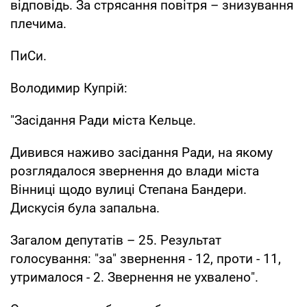
відповідь. За стрясання повітря – знизування
плечима.
ПиСи.
Володимир Купрій:
"Засідання Ради міста Кельце.
Дивився наживо засідання Ради, на якому
розглядалося звернення до влади міста
Вінниці щодо вулиці Степана Бандери.
Дискусія була запальна.
Загалом депутатів – 25. Результат
голосування: "за" звернення - 12, проти - 11,
утрималося - 2. Звернення не ухвалено".