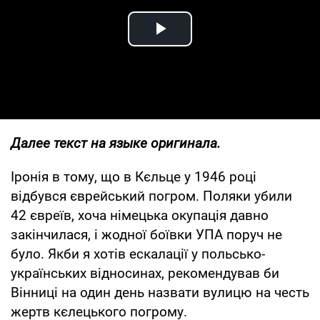
Play Video
Далее текст на языке оригинала.
Іронія в тому, що в Кєльце у 1946 році
відбувся єврейський погром. Поляки убили
42 євреїв, хоча німецька окупація давно
закінчилася, і жодної боївки УПА поруч не
було. Якби я хотів ескалації у польсько-
українських відносинах, рекомендував би
Вінниці на один день назвати вулицю на честь
жертв кєлецького погрому.