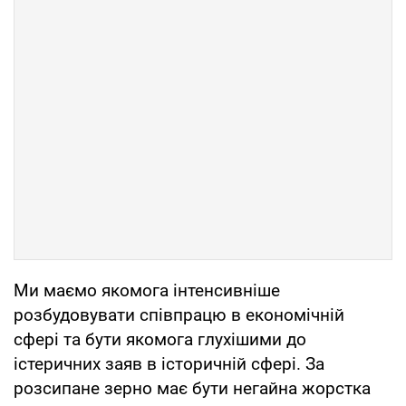
Ми маємо якомога інтенсивніше
розбудовувати співпрацю в економічній
сфері та бути якомога глухішими до
істеричних заяв в історичній сфері. За
розсипане зерно має бути негайна жорстка