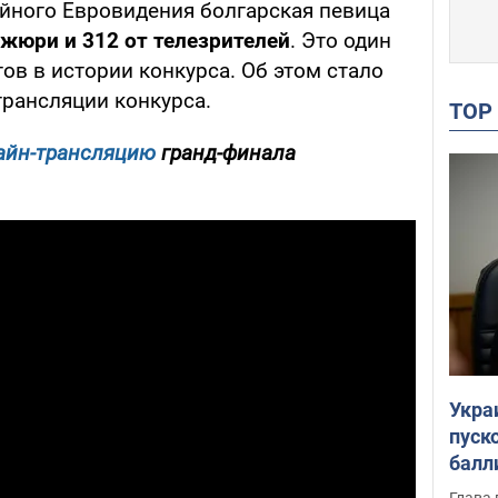
ейного Евровидения болгарская певица
 жюри и 312 от телезрителей
. Это один
ов в истории конкурса. Об этом стало
трансляции конкурса.
TO
айн-трансляцию
гранд-финала
Укра
пуск
балл
пров
Глава 