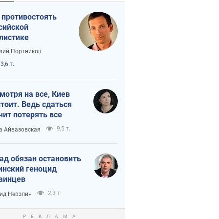
 противостоять
сийской
листике
лий Портников
3,6 т.
мотря на все, Киев
тоит. Ведь сдаться
чит потерять все
9,5 т.
а Айвазовская
ад обязан остановить
инский геноцид
аинцев
2,3 т.
ид Невзлин