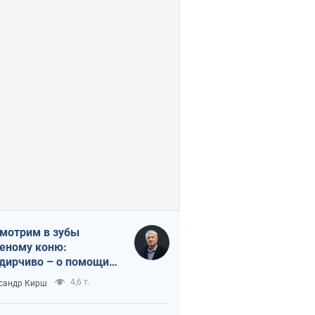
мотрим в зубы
еному коню:
дирчиво – о помощи
аине
4,6 т.
сандр Кирш