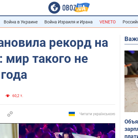
Война в Украине
Война Израиля и Ирана
VENETO
Россий
Важ
ановила рекорд на
 мир такого не
 года
60,2 т.
Читати українською
Объя
зарп
плат