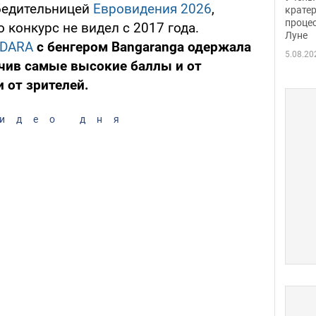
обедительницей
Евровидения 2026
,
крате
проце
 конкурс не видел с 2017 года.
Луне
DARA
с бенгером Bangaranga одержала
5.08.20
чив самые высокие баллы и от
 от зрителей.
идео дня