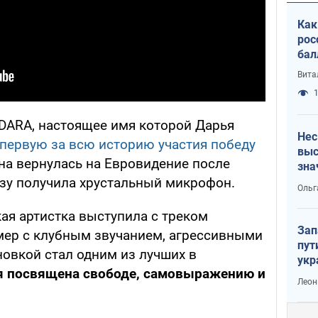
Как
рос
бал
Вита
1
DARA, настоящее имя которой Дарья
Нес
первую за всю историю участия победу
выс
на вернулась на Евровидение после
зна
азу получила хрустальный микрофон.
Ольг
ая артистка выступила с треком
Зап
мер с клубным звучанием, агрессивными
пут
овкой стал одним из лучших в
укр
 посвящена свободе, самовыражению и
Леон