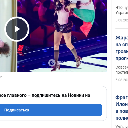
Что ну
Украи
5.08.20
Play Video
Жара
на с
гроз
прогн
ожид
Совсе
пого
постеп
5.08.20
рсе главного – подпишитесь на Новини на
Фраг
Илон
Подписаться
в по
полн
всё 
Учёны