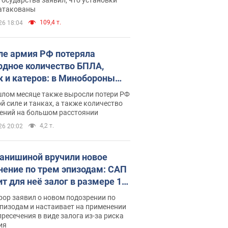
 атакованы
109,4 т.
26 18:04
ле армия РФ потеряла
рдное количество БПЛА,
к и катеров: в Минобороны
родовали статистику
шлом месяце также выросли потери РФ
й силе и танках, а также количество
ений на большом расстоянии
4,2 т.
26 20:02
анишиной вручили новое
нение по трем эпизодам: САП
ит для неё залог в размере 15
грн
ор заявил о новом подозрении по
пизодам и настаивает на применении
ресечения в виде залога из-за риска
ия