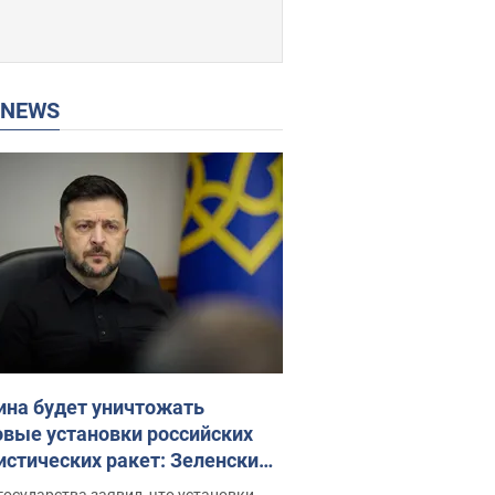
P NEWS
ина будет уничтожать
овые установки российских
истических ракет: Зеленский
ел заседание СНБО
государства заявил, что установки