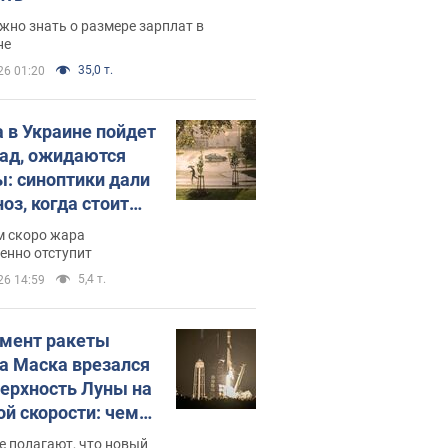
жно знать о размере зарплат в
не
35,0 т.
26 01:20
 в Украине пойдет
пад, ожидаются
ы: синоптики дали
оз, когда стоит
ать изменения
м скоро жара
ды
енно отступит
5,4 т.
26 14:59
мент ракеты
а Маска врезался
верхность Луны на
ой скорости: чем
закончилось
е полагают, что новый