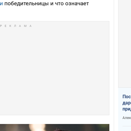
и
победительницы и что означает
Пос
дар
при
Укр
Алек