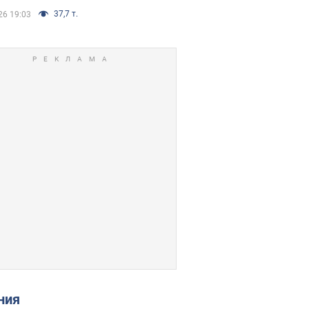
37,7 т.
26 19:03
ения