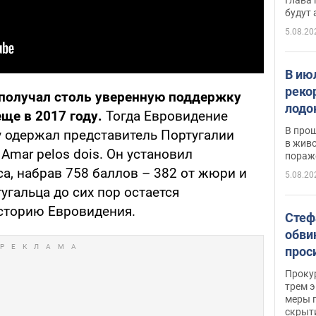
будут
5.08.20
В ию
реко
 получал столь уверенную поддержку
лодо
еще в 2017 году.
Тогда Евровидение
обна
В про
у одержал представитель Португалии
в живо
Amar pelos dois. Он установил
пораж
а, набрав 758 баллов – 382 от жюри и
5.08.20
угальца до сих пор остается
сторию Евровидения.
Стеф
обви
прос
млн 
Прокур
трем э
меры п
скрыт