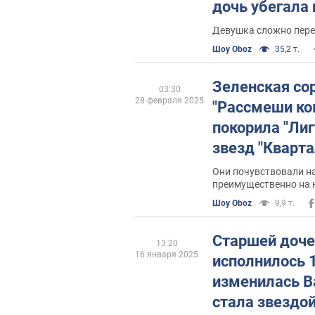
дочь убегала
Девушка сложно пере
Шоу Oboz
35,2 т.
Зеленская со
03:30
28 февраля 2025
"Рассмеши ко
покорила "Лиг
звезд "Кварта
пошли по сто
Они почувствовали н
преимущественно на 
Шоу Oboz
9,9 т.
Старшей доче
13:20
16 января 2025
исполнилось 1
изменилась В
стала звездой 