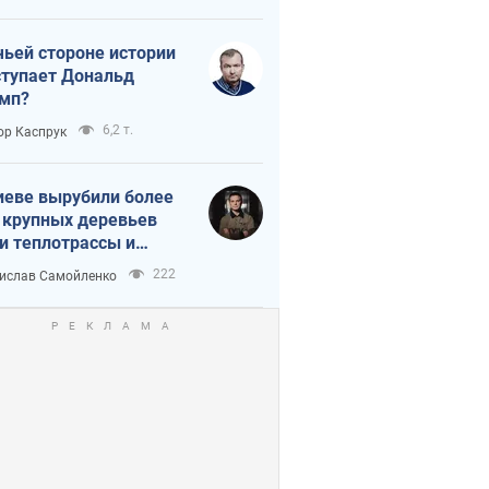
истика
чьей стороне истории
тупает Дональд
мп?
6,2 т.
ор Каспрук
иеве вырубили более
 крупных деревьев
и теплотрассы и
реки Генплану
222
ислав Самойленко