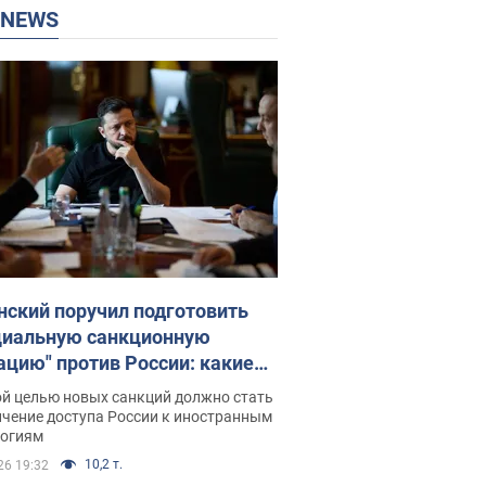
P NEWS
нский поручил подготовить
циальную санкционную
ацию" против России: какие
чи поставил президент. Фото
ой целью новых санкций должно стать
ичение доступа России к иностранным
логиям
10,2 т.
26 19:32