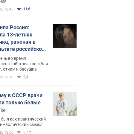
ния
11,6 т.
26 12:46
била Россия:
ла 13-летняя
чка, раненая в
льтате российской
и на Сумскую
день во время
сть. Фото
ского обстрела погибли
т, отчим и бабушка
9,4 т.
26 12:13
му в СССР врачи
ли только белые
ты
 был как практический,
 символический смысл
3,7 т.
26 13:00