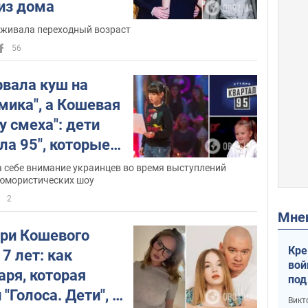
 из дома
живала переходный возраст
56
рвала куш на
мика", а Кошевая
у смеха": дети
ла 95", которые
пам родителей
а себе внимание украинцев во время выступлений
юмористических шоу
2
Мн
ри Кошевого
Кре
7 лет: как
вой
аря, которая
под
"Голоса. Дети", и
кри
Викт