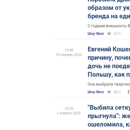
образом от у
бренда на ед
в Instagram
С годами внешность 
Шоу Oboz
3,7 т.
Евгений Коше
15:40
29 апреля 2025
причину, поче
дочь не поеде
Польшу, как 
Она выбрала творче
Шоу Oboz
3,0 т.
"Выбила сетку
10:26
1 апреля 2025
прыгнула": ж
ошеломила, к