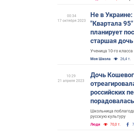
Не в Украине:
00:34
17 октября 2023
"Квартала 95"
планирует пос
старшая дочь
Ученица 10-го класса
Моя Школа
26,4 т.
Дочь Кошевог
10:29
21 апреля 2023
отреагировала
российских пе
порадовалас
подписчикам
Школьница поблагода
русскую культуру
Люди
70,0 т.