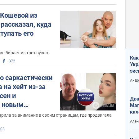
 Кошевой из
 рассказал, куда
тупать его
 выбирает из трех вузов
Как
372
Укр
экс
о саркастически
неф
Андр
 на хейт из-за
сен и
Два
ь новым
Маг
кал
рила за внимание в своим страницам, где продвигала
Алек
703