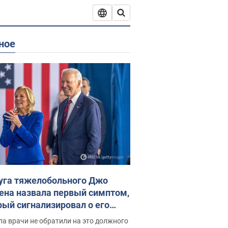
ное
уга тяжелобольного Джо
ена назвала первый симптом,
рый сигнализировал о его
ессивном" раке
а врачи не обратили на это должного