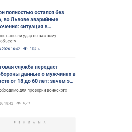
он полностью остался без
а, во Львове аварийные
ючения: ситуация в
госистеме 6 августа
яне нанесли удар по важному
ообъекту
13,9 т.
8.2026 16:42
говая служба передаст
бороны данные о мужчинах в
сте от 18 до 60 лет: зачем это
о
еобходимо для проверки воинского
6,2 т.
26 18:42