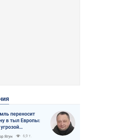
ения
мль переносит
ну в тыл Европы:
 угрозой
тическая
6,9 т.
ор Ягун