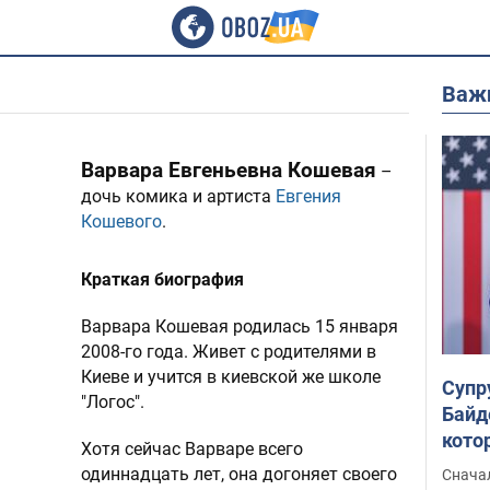
Важ
Варвара Евгеньевна Кошевая
–
дочь комика и артиста
Евгения
Кошевого
.
Краткая биография
Варвара Кошевая родилась 15 января
2008-го года. Живет с родителями в
Киеве и учится в киевской же школе
Супр
"Логос".
Байд
кото
Хотя сейчас Варваре всего
"агр
одиннадцать лет, она догоняет своего
Сначал