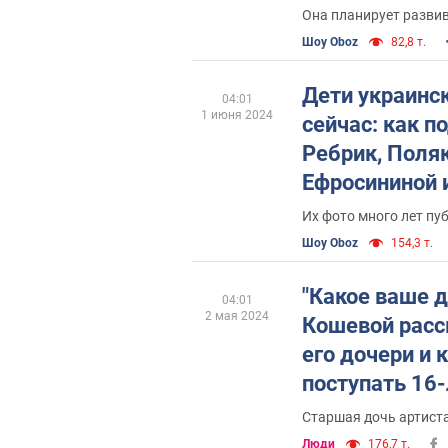
что ей подари
Она планирует разви
Шоу Oboz
82,8 т.
Дети украинск
04:01
1 июня 2024
сейчас: как п
Ребрик, Поляк
Ефросининой 
Кароль и Под
Их фото много лет пу
Шоу Oboz
154,3 т.
"Какое ваше д
04:01
2 мая 2024
Кошевой расск
его дочери и 
поступать 16
Старшая дочь артиста
Люди
176,7 т.