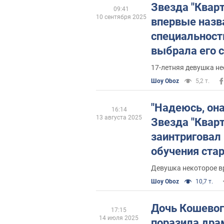
Звезда "Квар
09:41
10 сентября 2025
впервые назв
специальност
выбрала его с
вокала и акте
17-летняя девушка н
Шоу Oboz
5,2 т.
"Надеюсь, она
16:14
13 августа 2025
Звезда "Квар
заинтриговал
обучения ста
которая пере
Девушка некоторое в
Польшу
Шоу Oboz
10,7 т.
Дочь Кошевог
17:15
14 июля 2025
поразила дра