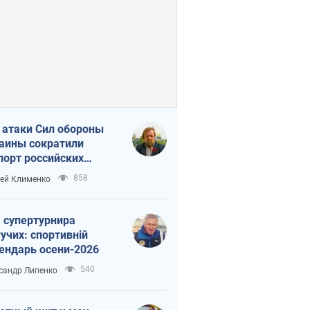
 атаки Сил обороны
аины сократили
порт российских
тепродуктов
858
ей Клименко
 супертурнира
учих: спортивній
ендарь осени-2026
540
сандр Липенко