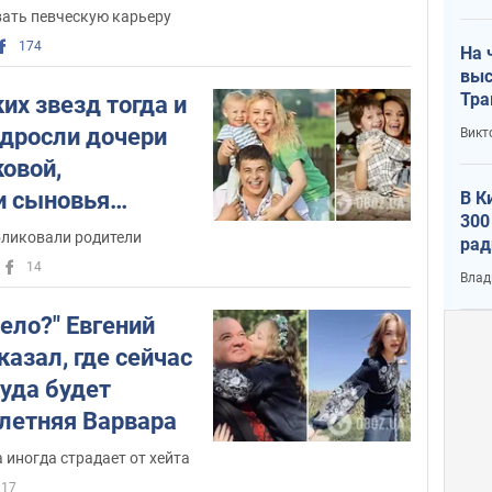
лог
ли
вать певческую карьеру
174
На 
выс
Тра
их звезд тогда и
одросли дочери
Викт
овой,
и сыновья
В К
300
копаевой
бликовали родители
рад
воп
14
Влад
ело?" Евгений
азал, где сейчас
куда будет
-летняя Варвара
 иногда страдает от хейта
17