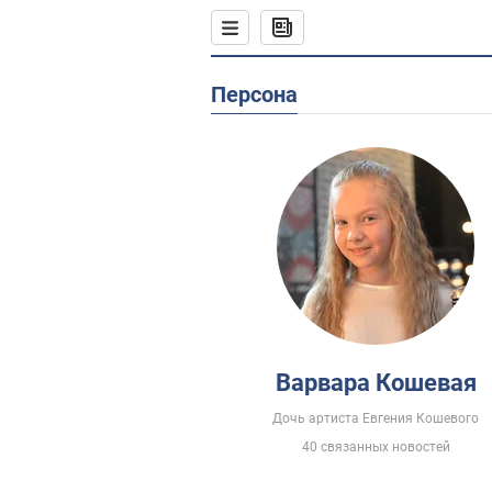
Персона
Варвара Кошевая
Дочь артиста Евгения Кошевого
40 связанных новостей