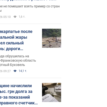
ицей
е не помешает взять пример со стран
ы
1,6 т.
26 05:10
икарпатье после
альной жары
ел сильный
нь: дороги
ратились в реки.
ода обрушилась на
о
-Франковскую область
ортный Буковель
14,1 т.
26 09:27
ине начислили
ыс. грн долга за
из-за показаний
правного счетчика: