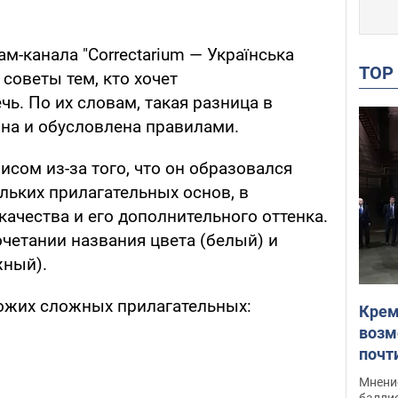
м-канала "Correctarium — Українська
TO
 советы тем, кто хочет
ь. По их словам, такая разница в
на и обусловлена правилами.
исом из-за того, что он образовался
льких прилагательных основ, в
качества и его дополнительного оттенка.
сочетании названия цвета (белый) и
жный).
ожих сложных прилагательных:
Крем
возм
почт
Укра
Мнение
баллис