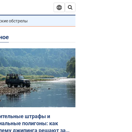
ские обстрелы
ное
ительные штрафы и
иальные полигоны: как
лему джипинга решают за