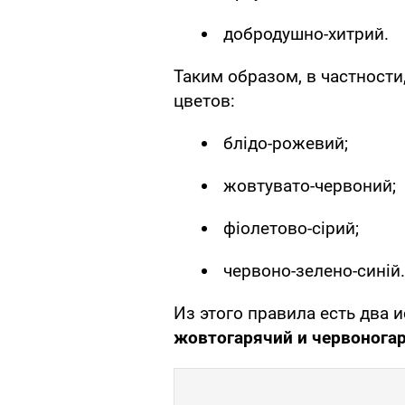
добродушно-хитрий.
Таким образом, в частности
цветов:
блідо-рожевий;
жовтувато-червоний;
фіолетово-сірий;
червоно-зелено-синій.
Из этого правила есть два 
жовтогарячий и червонога