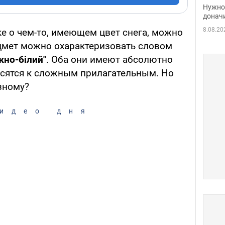
судь
Нужно 
неож
донач
8.08.20
е о чем-то, имеющем цвет снега, можно
дмет можно охарактеризовать словом
жно-білий"
. Оба они имеют абсолютно
осятся к сложным прилагательным. Но
зному?
идео дня