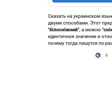
Сказать на украинском язык
двумя способами. Этот пре
"білосніжний"
, а можно
"сні
идентичное значение и отн
почему тогда пишутся по-ра
В