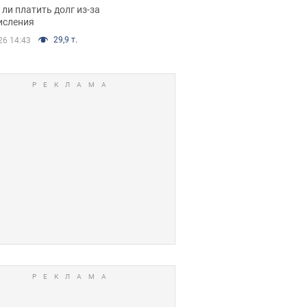
я вынес
ли платить долг из-за
иданное решение
исления
29,9 т.
26 14:43