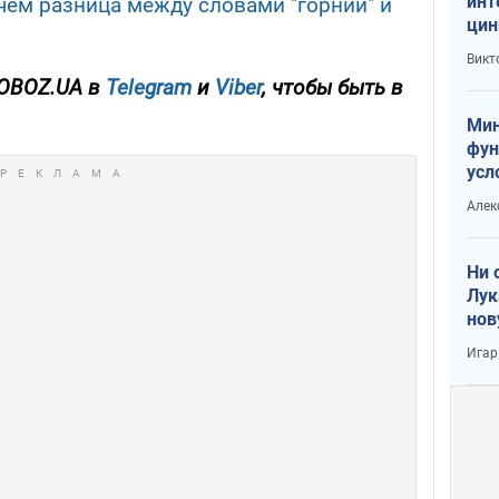
инт
чем разница между словами "горний" и
цин
или
Викт
Тра
OBOZ.UA в
Telegram
и
Viber
, чтобы быть в
Мин
фун
усл
вое
Алек
Ни 
Лук
нов
Игар