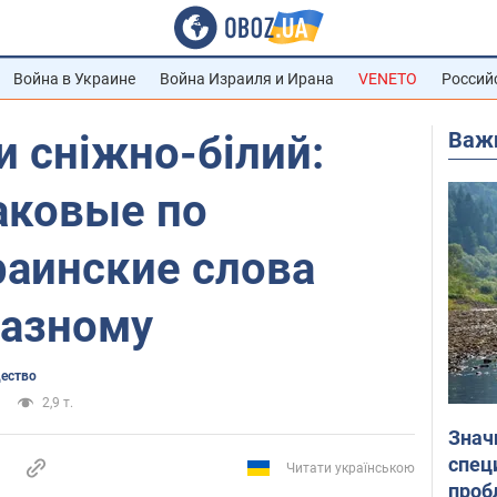
Война в Украине
Война Израиля и Ирана
VENETO
Россий
Важ
и сніжно-білий:
аковые по
раинские слова
разному
щество
2,9 т.
Знач
спец
Читати українською
проб