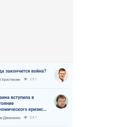
да закончится война?
3,9 т.
 Христензен
аина вступила в
тояние
номического кризиса.
ь ли свет в конце
3,4 т.
м Денисенко
неля?