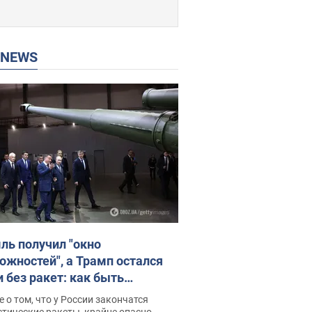
P NEWS
ль получил "окно
ожностей", а Трамп остался
и без ракет: как быть
ине? Интервью с Мельником
 о том, что у России закончатся
тические ракеты, крайне опасно,