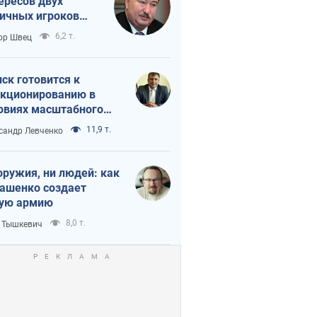
ересов двух
ичных игроков
 тайный план
6,2 т.
ор Швец
мпа и Путина?
ск готовится к
кционированию в
овиях масштабного
нного кризиса
11,9 т.
сандр Левченко
оружия, ни людей: как
ашенко создает
ую армию
8,0 т.
 Тышкевич