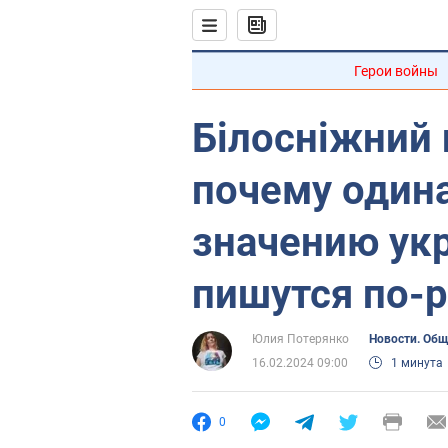
Герои войны
Білосніжний 
почему один
значению ук
пишутся по-
Юлия Потерянко
Новости. Об
16.02.2024 09:00
1 минута
0