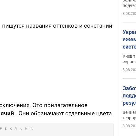
подче
8.08.20
, пишутся названия оттенков и сочетаний
Укра
ежем
сист
Зеле
Киев т
европ
8.08.20
Забо
подд
резу
исключения. Это прилагательное
обла
Вечна
рячий
.. Они обозначают отдельные цвета.
киев
терро
8.08.20