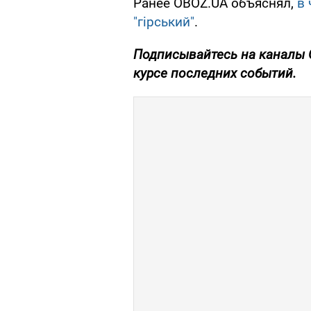
Ранее OBOZ.UA объяснял,
в 
"
гірський
"
.
Подписывайтесь на каналы 
курсе последних событий.