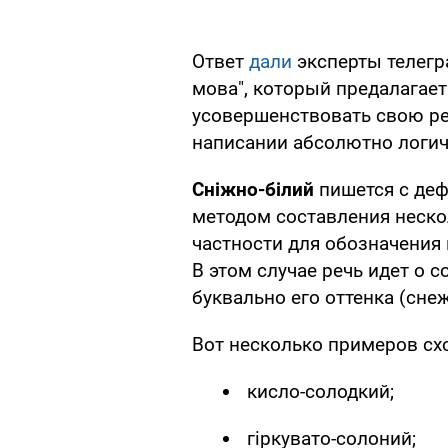
Ответ
дали
эксперты телегра
мова", который предалагает
усовершенствовать свою реч
написании абсолютно логич
Сніжно-білий
пишется с деф
методом составления неско
частности для обозначения 
В этом случае речь идет о 
буквально его оттенка (сне
Вот несколько примеров сх
кисло-солодкий;
гіркувато-солоний;