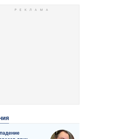
ения
падение