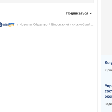
Подписаться
Новости. Общество
Білосніжний и сніжно-білий:...
Ког
Юрий
Укр
сос
эко
Ест
Вади
тун