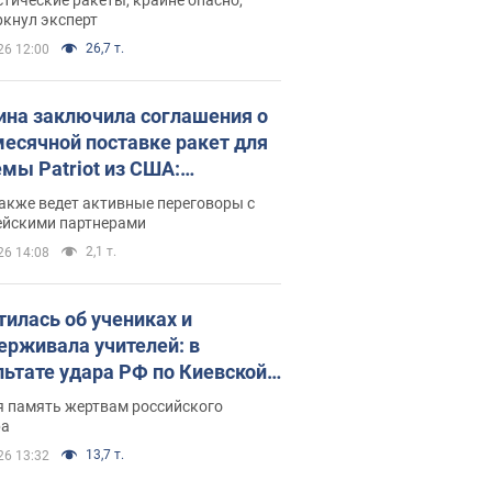
ркнул эксперт
26,7 т.
26 12:00
ина заключила соглашения о
есячной поставке ракет для
емы Patriot из США:
нский раскрыл подробности
акже ведет активные переговоры с
ейскими партнерами
2,1 т.
26 14:08
тилась об учениках и
ерживала учителей: в
льтате удара РФ по Киевской
сти погибли директор
я память жертвам российского
ского лицея, её муж и внук
ра
13,7 т.
26 13:32