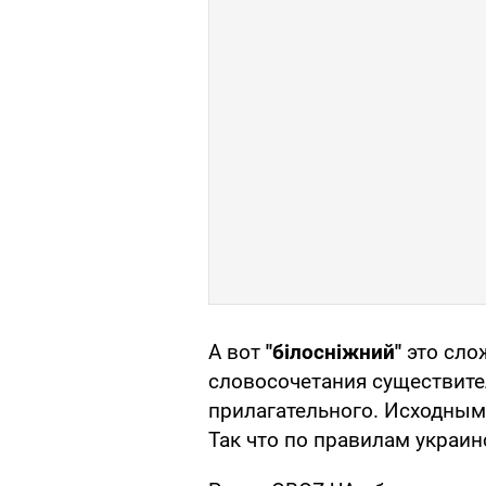
А вот
"білосніжний"
это сло
словосочетания существите
прилагательного. Исходным
Так что по правилам украин