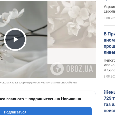
гран
Украин
Европ
8.08.20
В Пр
аном
прош
Play Video
ливе
прев
Непог
Виде
Ивано
и кур
8.08.20
Женщ
729 т
рсе главного – подпишитесь на Новини на
газ 
неис
Подписаться