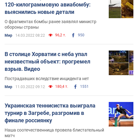
120-килограммовую авиабомбу:
выяснились новые детали
О фрагментах бомбы ранее заявлял министр
обороны страны
96,2 т.
950
Мир
14.03.2022 08:22
В столице Хорватии с неба упал
неизвестный объект: прогремел
взрыв. Видео
Пострадавших вследствие инцидента нет
180,4 т.
1551
Мир
11.03.2022 09:12
Украинская теннисистка выиграла
турнир в Загребе, разгромив в
финале россиянку
Наша соотечественница провела блистательный
матч