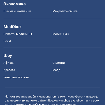
Экономика
Рынки и компании
Mакроэкономика
MedOboz
Новости медицины
MAMACLUB
Covid
Шоу
Афиша
Сплетни
Красота
Мода
Женский Журнал
Использование любых материалов (в том числе фото- и видео-),
размещенных на этом сайте
https://www.obozrevatel.com
и на всех
его поддоменах, в любом виде строго запрещено.