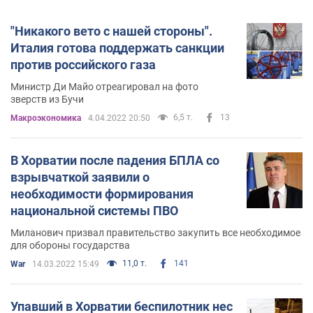
"Никакого вето с нашей стороны".
Италия готова поддержать санкции
против российского газа
Министр Ди Майо отреагировал на фото
зверств из Бучи
6,5 т.
13
Mакроэкономика
4.04.2022 20:50
В Хорватии после падения БПЛА со
взрывчаткой заявили о
необходимости формирования
национальной системы ПВО
Миланович призвал правительство закупить все необходимое
для обороны государства
11,0 т.
141
War
14.03.2022 15:49
Упавший в Хорватии беспилотник нес