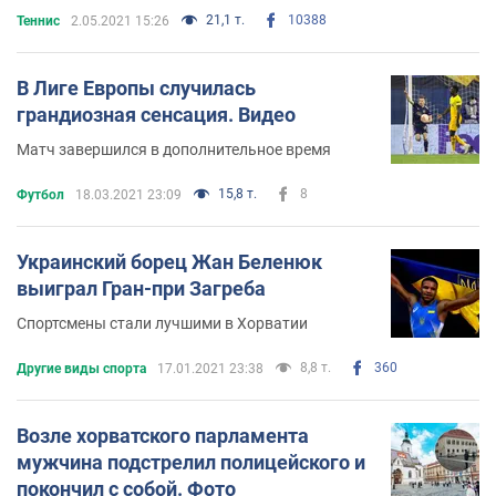
21,1 т.
10388
Теннис
2.05.2021 15:26
В Лиге Европы случилась
грандиозная сенсация. Видео
Матч завершился в дополнительное время
15,8 т.
8
Футбол
18.03.2021 23:09
Украинский борец Жан Беленюк
выиграл Гран-при Загреба
Спортсмены стали лучшими в Хорватии
8,8 т.
360
Другие виды спорта
17.01.2021 23:38
Возле хорватского парламента
мужчина подстрелил полицейского и
покончил с собой. Фото