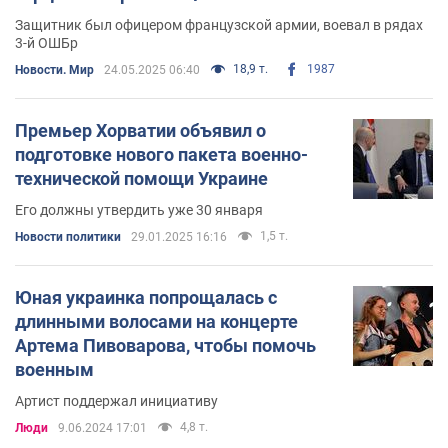
Защитник был офицером французской армии, воевал в рядах
3-й ОШБр
18,9 т.
1987
Новости. Мир
24.05.2025 06:40
Премьер Хорватии объявил о
подготовке нового пакета военно-
технической помощи Украине
Его должны утвердить уже 30 января
1,5 т.
Новости политики
29.01.2025 16:16
Юная украинка попрощалась с
длинными волосами на концерте
Артема Пивоварова, чтобы помочь
военным
Артист поддержал инициативу
4,8 т.
Люди
9.06.2024 17:01