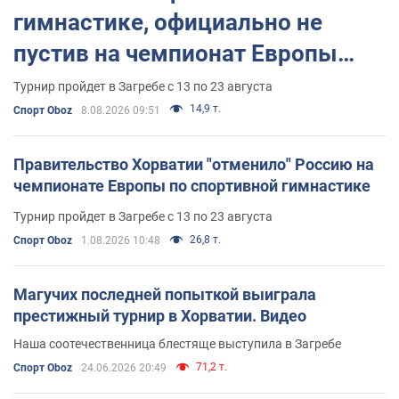
гимнастике, официально не
пустив на чемпионат Европы
основных спортсменов
Турнир пройдет в Загребе с 13 по 23 августа
14,9 т.
Спорт Oboz
8.08.2026 09:51
Правительство Хорватии "отменило" Россию на
чемпионате Европы по спортивной гимнастике
Турнир пройдет в Загребе с 13 по 23 августа
26,8 т.
Спорт Oboz
1.08.2026 10:48
Магучих последней попыткой выиграла
престижный турнир в Хорватии. Видео
Наша соотечественница блестяще выступила в Загребе
71,2 т.
Спорт Oboz
24.06.2026 20:49