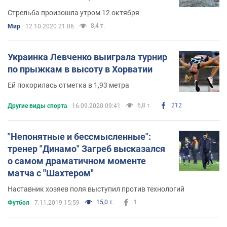
Стрельба произошла утром 12 октября
8,4 т.
Мир
12.10.2020 21:06
Украинка Левченко выиграла турнир
по прыжкам в высоту в Хорватии
Ей покорилась отметка в 1,93 метра
6,8 т.
212
Другие виды спорта
16.09.2020 09:41
"Непонятные и бессмысленные":
тренер "Динамо" Загреб высказался
о самом драматичном моменте
матча с "Шахтером"
Наставник хозяев поля выступил против технологий
15,0 т.
1
Футбол
7.11.2019 15:59