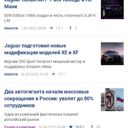
Мане
SVR Edition 1988 создан в честь гоночного XJR-9
LM
1,2 т.
2
Новости
1.06.2022 08:45
Jaguar подготовил новые
модификации моделей XE и XF
Версии 300 Sport получат мощный мотор и
поддержку Amazon Alexa
1,5 т.
Новости
26.04.2022 15:45
Два автогиганта начали массовые
сокращения в России: уволят до 80%
сотрудников
Одна из компаний фактически покинет
российский рынок
16,3 т.
24
Рынки и компании
26.04.2022 09:48