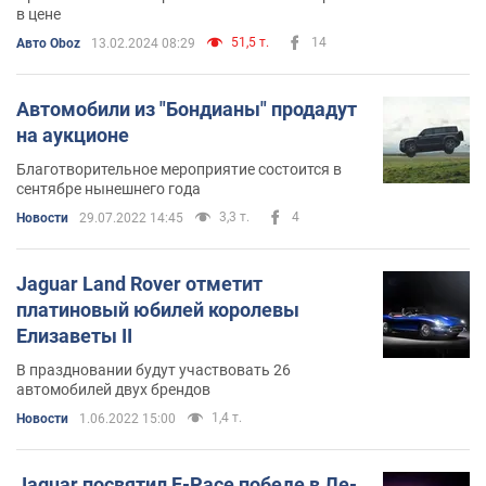
в цене
51,5 т.
14
Авто Oboz
13.02.2024 08:29
Автомобили из "Бондианы" продадут
на аукционе
Благотворительное мероприятие состоится в
сентябре нынешнего года
3,3 т.
4
Новости
29.07.2022 14:45
Jaguar Land Rover отметит
платиновый юбилей королевы
Елизаветы II
В праздновании будут участвовать 26
автомобилей двух брендов
1,4 т.
Новости
1.06.2022 15:00
Jaguar посвятил F-Pace победе в Ле-