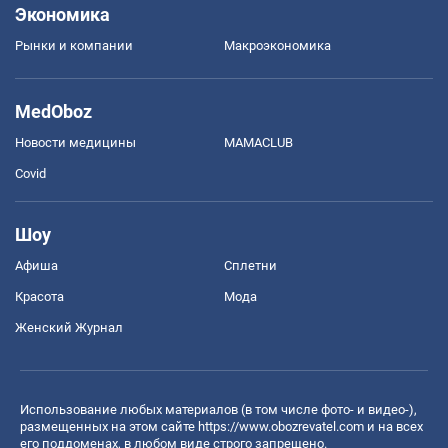
Экономика
Рынки и компании
Mакроэкономика
MedOboz
Новости медицины
MAMACLUB
Covid
Шоу
Афиша
Сплетни
Красота
Мода
Женский Журнал
Использование любых материалов (в том числе фото- и видео-),
размещенных на этом сайте
https://www.obozrevatel.com
и на всех
его поддоменах, в любом виде строго запрещено.