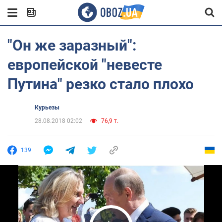
"Он же заразный":
европейской "невесте
Путина" резко стало плохо
Курьезы
28.08.2018 02:02
76,9 т.
139