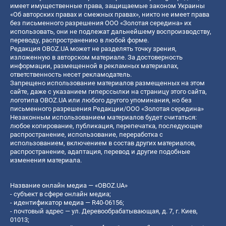
имеет имущественные права, защищаемые законом Украины
«Об авторских правах и смежных правах», никто не имеет права
без письменного разрешения ООО «Золотая середина» их
использовать, они не подлежат дальнейшему воспроизводству,
переводу, распространению в любой форме.
Редакция OBOZ.UA может не разделять точку зрения,
изложенную в авторском материале. За достоверность
информации, размещенной в рекламных материалах,
ответственность несет рекламодатель.
Запрещено использование материалов размещенных на этом
сайте, даже с указанием гиперссылки на страницу этого сайта,
логотипа OBOZ.UA или любого другого упоминания, но без
письменного разрешения Редакции/ООО «Золотая середина»
Незаконным использованием материалов будет считаться:
любое копирование, публикация, перепечатка, последующее
распространение, использование, переработка с
использованием, включением в состав других материалов,
распространение, адаптация, перевод и другие подобные
изменения материала.
Название онлайн медиа — «OBOZ.UA»
- субъект в сфере онлайн медиа;
- идентификатор медиа — R40-06156;
- почтовый адрес — ул. Деревообрабатывающая, д. 7, г. Киев,
01013;