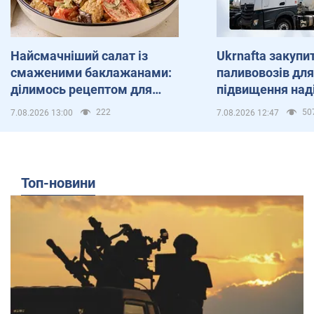
Найсмачніший салат із
Ukrnafta закупи
смаженими баклажанами:
паливовозів дл
ділимось рецептом для
підвищення над
святкового столу
постачання пал
222
50
7.08.2026 13:00
7.08.2026 12:47
Топ-новини