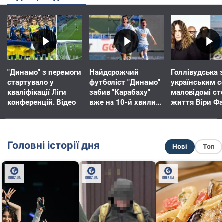
"Динамо" з перемоги
Найдорожчий
Голлівудська з
стартувало у
футболіст "Динамо"
українським с
кваліфікації Ліги
забив "Карабаху"
маловідомі ст
конференцій. Відео
вже на 10-й хвилині
життя Віри Ф
матчу. Відео
та як вона зм
американців 
забувати про 
Головні історії дня
Нові
Топ