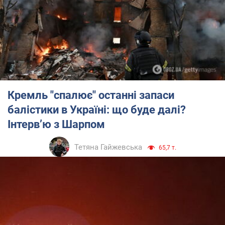
Кремль "спалює" останні запаси
балістики в Україні: що буде далі?
Інтерв’ю з Шарпом
Тетяна Гайжевська
65,7 т.