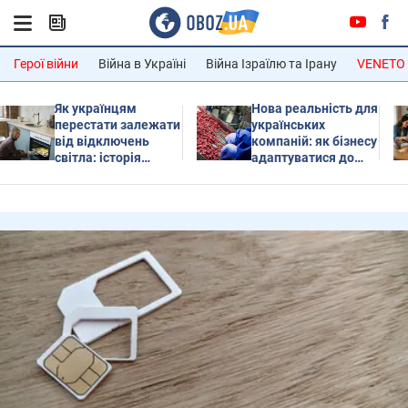
Герої війни
Війна в Україні
Війна Ізраїлю та Ірану
VENETO
Як українцям
Нова реальність для
перестати залежати
українських
від відключень
компаній: як бізнесу
світла: історія
адаптуватися до
родини, яка зробила
екологічних і
будинок
соціальних
енергонезалежним
стандартів
фінансування