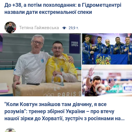
До +38, а потім похолодання: в Гідрометцентрі
назвали дати екстремальної спеки
Тетяна Гайжевська
29,9 т.
"Коли Ковтун знайшов там дівчину, я все
розумів": тренер збірної України – про втечу
нашої зірки до Хорватії, зустріч з росіянами на
помості і нового лідера