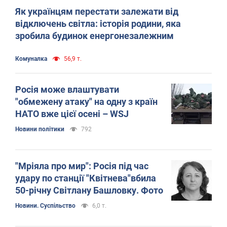
Як українцям перестати залежати від
відключень світла: історія родини, яка
зробила будинок енергонезалежним
Комуналка
56,9 т.
Росія може влаштувати
"обмежену атаку" на одну з країн
НАТО вже цієї осені – WSJ
Новини політики
792
"Мріяла про мир": Росія під час
удару по станції "Квітнева"вбила
50-річну Світлану Башловку. Фото
Новини. Суспільство
6,0 т.