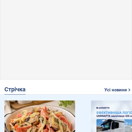
Скільки українців готові віддати Донбас Росії в
11:59
обмін на гарантії безпеки: результати
опитування
Російські еліти занепокоєні через посилення
11:50
впливу ФСБ, ситуація виходить з–під контролю –
Bloomberg
53-річний брат Анджеліни Джолі зробив камінг-
11:49
аут: який вигляд має Джеймс Гейвен, якого
актриса цілувала в губи на "Оскарі"
Стрічка
Усі новини