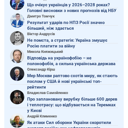
Що очікує українців у 2026–2028 роках?
Головні висновки з нових прогнозів від НБУ
Дмитро Томчук
Результат ударів по НПЗ Росії значно
більший, ніж здається
Віктор Андрусів
Не помста, а стратегія: Україна змушує
Росію платити за війну
Микола Княжицький
Відповідь на українофобію – не
полонофобія, а сильна українська держава
Олександр Кірш
Мер Москви раптово схотів миру, як стають
послом у США й нові українські топ-
рейтинги
Владислав Самойленко
Про заплановану вирубку більше 600 дерев
і теплотрасу: що відбувається на Теремках
у Києві
Андрій Клименко
Як атаки Сил оборони України скоротили