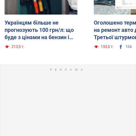
Українцям більше не
Оголошено терм
прогнозують 100 грн/л: що
на ремонт авто 
буде з цінами на бензин і
Третьої штурмов
дизель до кінця серпня
залишилось зібр
213,5 т.
155,5 т.
104
грн