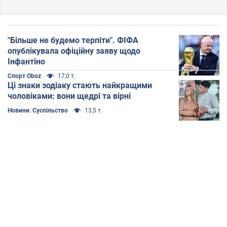
"Більше не будемо терпіти". ФІФА
опублікувала офіційну заяву щодо
Інфантіно
Спорт Oboz
17,0 т.
Ці знаки зодіаку стають найкращими
чоловіками: вони щедрі та вірні
Новини. Суспільство
13,5 т.