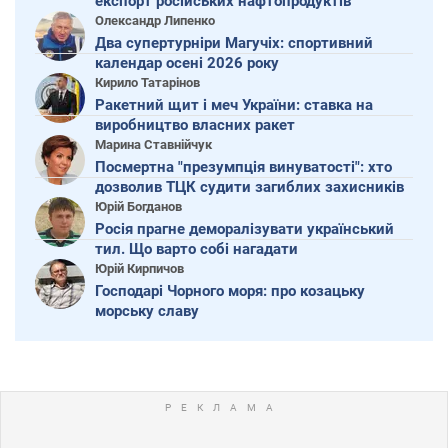
експорт російських нафтопродуктів
Олександр Липенко
Два супертурніри Магучіх: спортивний
календар осені 2026 року
Кирило Татарінов
Ракетний щит і меч України: ставка на
виробництво власних ракет
Марина Ставнійчук
Посмертна "презумпція винуватості": хто
дозволив ТЦК судити загиблих захисників
Юрій Богданов
Росія прагне деморалізувати український
тил. Що варто собі нагадати
Юрій Кирпичов
Господарі Чорного моря: про козацьку
морську славу