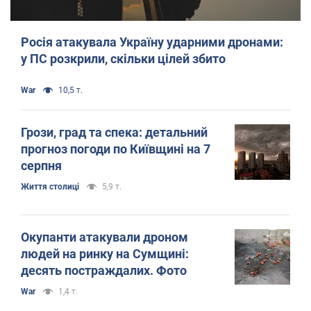
Росія атакувала Україну ударними дронами:
у ПС розкрили, скільки цілей збито
War
10,5 т.
Грози, град та спека: детальний
прогноз погоди по Київщині на 7
серпня
Життя столиці
5,9 т.
Окупанти атакували дроном
людей на ринку на Сумщині:
десять постраждалих. Фото
War
1,4 т.