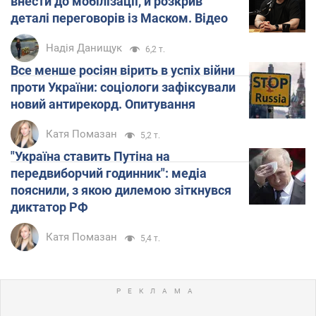
внести до мобілізації, й розкрив
деталі переговорів із Маском. Відео
Надія Данищук
6,2 т.
Все менше росіян вірить в успіх війни
проти України: соціологи зафіксували
новий антирекорд. Опитування
Катя Помазан
5,2 т.
"Україна ставить Путіна на
"Несуть бойове чергування": у ЗСУ розповіли,
12:17
передвиборчий годинник": медіа
скільки цілей збили групи приватної ППО
пояснили, з якою дилемою зіткнувся
диктатор РФ
Коли українці очікують завершення війни з
12:04
Росією: опитування розкрило настрої
Катя Помазан
5,4 т.
Як зберегти акумулятор iPhone, яким не
12:00
користуються: ключові поради