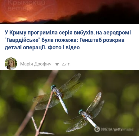
У Криму прогриміла серія вибухів, на аеродромі
"Гвардійське" була пожежа: Генштаб розкрив
деталі операції. Фото і відео
Марія Дрофич
2,7 т.