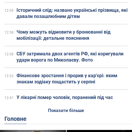
Історичний слід: названо українські прізвища, які
12:59
давали позашлюбним дітям
Чому можуть відмовити у бронюванні від
12:58
мобілізації: детальне пояснення
СБУ затримала двох агентів РФ, які коригували
12:58
удари ворога по Миколаєву. Фото
Фінансове зростання і прорив у кар'єрі: яким
12:53
знакам зодіаку пощастить у серпні
У лікарні помер чоловік, поранений під час
12:41
обстрілу Києва 5 серпня
Показати більше
Головне
Українцям "заборонили" вмикати потужні
12:40
електроприлади протягом 13 годин: в яких
регіонах ситуація найважча