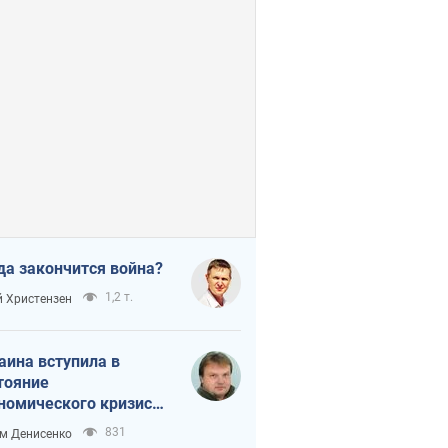
да закончится война?
1,2 т.
 Христензен
аина вступила в
тояние
номического кризиса.
ь ли свет в конце
831
м Денисенко
неля?