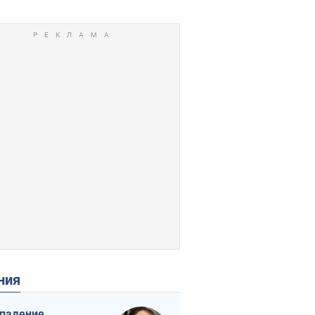
ения
падение