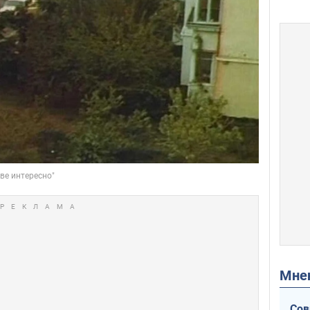
Мн
Сов