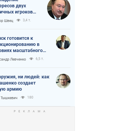
ересов двух
ичных игроков
 тайный план
3,4 т.
ор Швец
мпа и Путина?
ск готовится к
кционированию в
овиях масштабного
нного кризиса
6,5 т.
сандр Левченко
оружия, ни людей: как
ашенко создает
ую армию
180
 Тышкевич