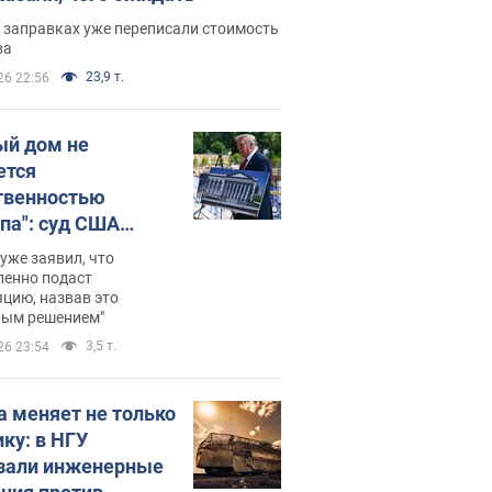
 заправках уже переписали стоимость
ва
23,9 т.
26 22:56
ый дом не
ется
твенностью
па": суд США
становил
уже заявил, что
ительство
ленно подаст
цию, назвав это
ного зала
ным решением"
мостью 400 млн
3,5 т.
26 23:54
аров
а меняет не только
ику: в НГУ
зали инженерные