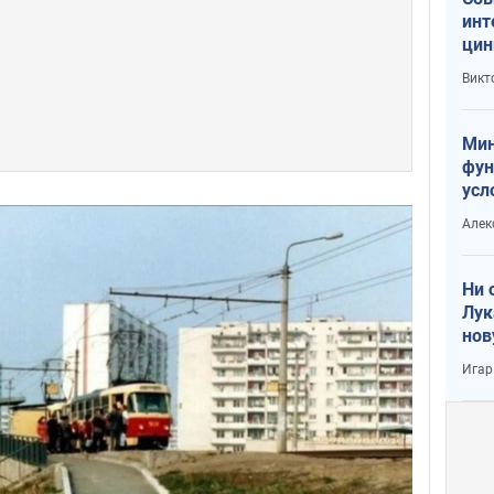
инт
цин
или
Викт
Тра
Мин
фун
усл
вое
Алек
Ни 
Лук
нов
Игар