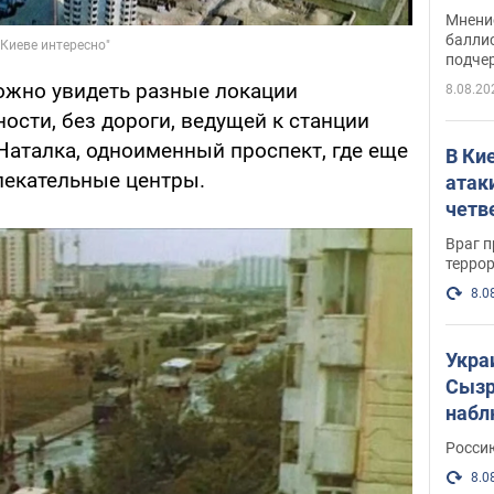
Укра
Мнение
баллис
подче
ожно увидеть разные локации
8.08.20
ности, без дороги, ведущей к станции
Наталка, одноименный проспект, где еще
В Ки
лекательные центры.
атак
четв
Враг 
терро
8.0
Укра
Сызр
набл
"Сив
Росси
Фото
8.0