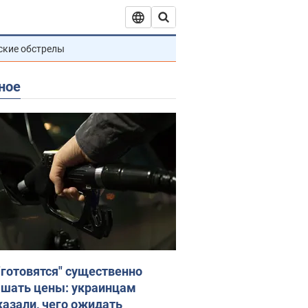
ские обстрелы
ное
"готовятся" существенно
шать цены: украинцам
казали, чего ожидать