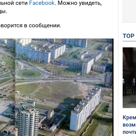
льной сети
Facebook
. Можно увидеть,
ды.
говорится в сообщении.
TO
Крем
возм
почт