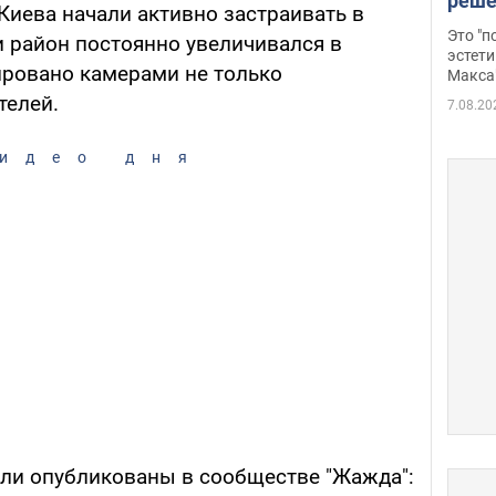
реше
Киева начали активно застраивать в
росс
Это "
ни район постоянно увеличивался в
дрон
эстети
ировано камерами не только
Макса
телей.
7.08.20
идео дня
ли опубликованы в сообществе "Жажда":