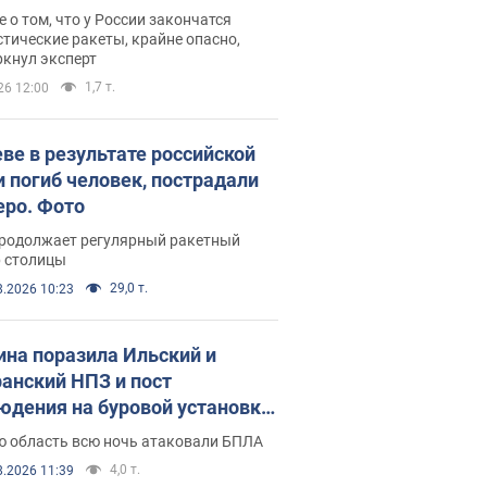
ине? Интервью с Мельником
 о том, что у России закончатся
тические ракеты, крайне опасно,
ркнул эксперт
1,7 т.
26 12:00
еве в результате российской
и погиб человек, пострадали
еро. Фото
продолжает регулярный ракетный
р столицы
29,0 т.
8.2026 10:23
ина поразила Ильский и
анский НПЗ и пост
юдения на буровой установке
аш": Генштаб раскрыл детали.
ю область всю ночь атаковали БПЛА
 и видео
4,0 т.
8.2026 11:39