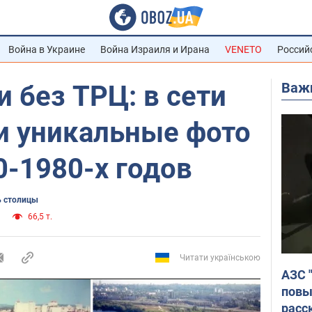
Война в Украине
Война Израиля и Ирана
VENETO
Россий
Важ
и без ТРЦ: в сети
и уникальные фото
-1980-х годов
 столицы
66,5 т.
Читати українською
АЗС 
повы
расс