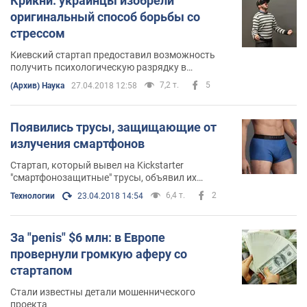
Крикни: украинцы изобрели
оригинальный способ борьбы со
стрессом
Киевский стартап предоставил возможность
получить психологическую разрядку в
виртуальной реальности
7,2 т.
5
(Архив) Наука
27.04.2018 12:58
Появились трусы, защищающие от
излучения смартфонов
Стартап, который вывел на Kickstarter
"смартфонозащитные" трусы, объявил их
стоимость
6,4 т.
2
Технологии
23.04.2018 14:54
За "penis" $6 млн: в Европе
провернули громкую аферу со
стартапом
Стали известны детали мошеннического
проекта