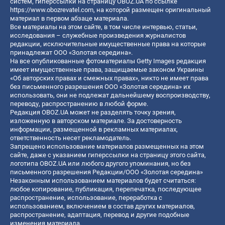
систем, гиперссылки на страницу OBOZ.UA по ссылке
https://www.obozrevatel.com
, на которой размещен оригинальный
материал в первом абзаце материала.
Все материалы на этом сайте, в том числе интервью, статьи,
исследования – служебные произведения журналистов
редакции, исключительные имущественные права на которые
принадлежат ООО «Золотая середина».
На все опубликованные фотоматериалы Getty Images редакция
имеет имущественные права, защищаемые законом Украины
«Об авторских правах и смежных правах», никто не имеет права
без письменного разрешения ООО «Золотая середина» их
использовать, они не подлежат дальнейшему воспроизводству,
переводу, распространению в любой форме.
Редакция OBOZ.UA может не разделять точку зрения,
изложенную в авторском материале. За достоверность
информации, размещенной в рекламных материалах,
ответственность несет рекламодатель.
Запрещено использование материалов размещенных на этом
сайте, даже с указанием гиперссылки на страницу этого сайта,
логотипа OBOZ.UA или любого другого упоминания, но без
письменного разрешения Редакции/ООО «Золотая середина»
Незаконным использованием материалов будет считаться:
любое копирование, публикация, перепечатка, последующее
распространение, использование, переработка с
использованием, включением в состав других материалов,
распространение, адаптация, перевод и другие подобные
изменения материала.