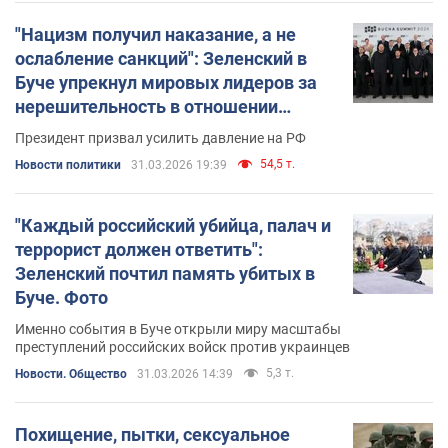
"Нацизм получил наказание, а не
ослабление санкций": Зеленский в
Буче упрекнул мировых лидеров за
нерешительность в отношении
России. Видео
Президент призвал усилить давление на РФ
54,5 т.
Новости политики
31.03.2026 19:39
"Каждый российский убийца, палач и
террорист должен ответить":
Зеленский почтил память убитых в
Буче. Фото
Именно события в Буче открыли миру масштабы
преступлений российских войск против украинцев
5,3 т.
Новости. Общество
31.03.2026 14:39
Похищение, пытки, сексуальное