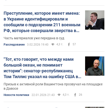
Преступление, которое имеет имена:
в Украине идентифицировали и
сообщили о подозрении 211 военным
РФ, которые совершали зверства в
Буче
Часть материалов уже передана в суд
4,3 т.
57
Расследование
3.02.2026 19:40
"Тот, кто говорит, что между нами
большой океан, не понимает
истории": сенатор-республиканец
Том Тиллис указал на ошибку США в
отношении России. Видео
Призыв к активной роли Вашингтона прозвучал на площадке
в Давосе
4,3 т.
26
Новости политики
22.01.2026 21:43