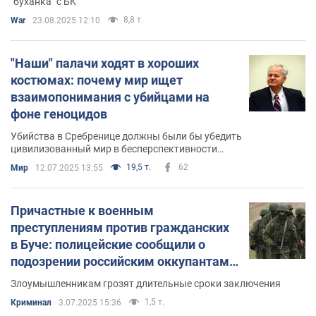
"буханка" с БК
8,8 т.
War
23.08.2025 12:10
"Наши" палачи ходят в хороших
костюмах: почему мир ищет
взаимопонимания с убийцами на
фоне геноцидов
Убийства в Сребренице должны были бы убедить
цивилизованный мир в бесперспективности
взаимопонимания с убийцами. Однако то, что понятно для
19,5 т.
62
Мир
12.07.2025 13:55
других регионов и континентов, в Европе почему-то не
воспринимается как очевидное
Причастные к военным
преступлениям против гражданских
в Буче: полицейские сообщили о
подозрении российским оккупантам.
Фото
Злоумышленникам грозят длительные сроки заключения
1,5 т.
Криминал
3.07.2025 15:36