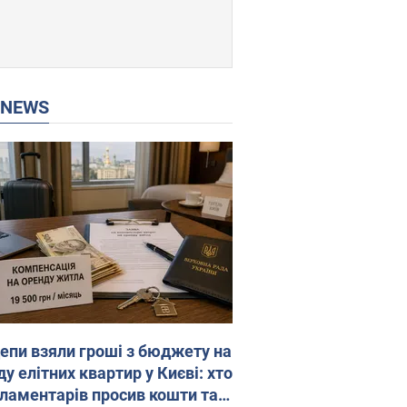
P NEWS
епи взяли гроші з бюджету на
у елітних квартир у Києві: хто
рламентарів просив кошти та