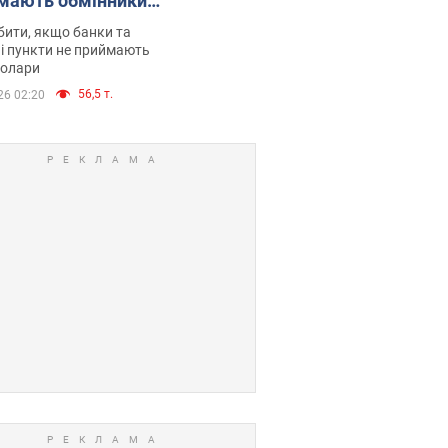
мають обмінники
анки такі купюри
ити, якщо банки та
і пункти не приймають
долари
56,5 т.
26 02:20