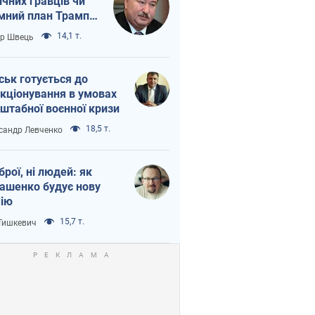
ічних гравців чи
мний план Трампа
тіна?
14,1 т.
ор Швець
ськ готується до
кціонування в умовах
штабної воєнної кризи
18,5 т.
сандр Левченко
зброї, ні людей: як
ашенко будує нову
ію
15,7 т.
 Тишкевич