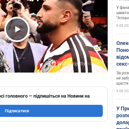
Подко
У фана
вигр
шмато
"Атлан
8.08.20
Play Video
Олек
Поно
відо
секс
який
За роз
маю
не заб
щастя
9.08.20
сі головного — підпишіться на Новини на
У Пр
Підписатися
розпо
дола