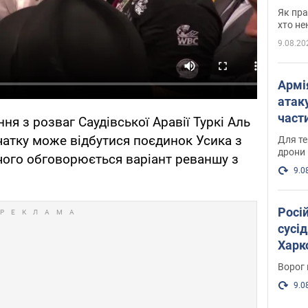
де п
Як пра
хто не
9.08.20
Армі
атаку
части
ня з розваг Саудівської Аравії Туркі Аль
Фото
атку може відбутися поєдинок Усика з
Для те
дрони
 чого обговорюється варіант реваншу з
9.0
Росі
сусід
Харко
пост
Ворог 
9.0