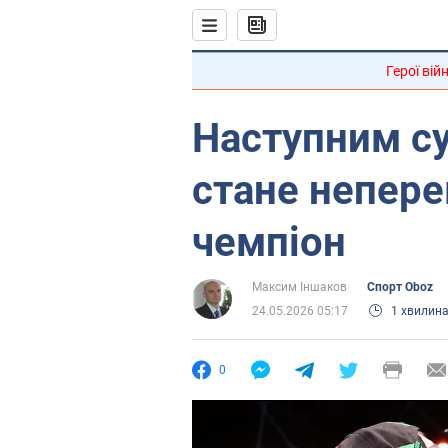
Герої вій
Наступним с
стане непер
чемпіон
Максим Іншаков
Спорт Oboz
24.05.2026 05:17
1 хвилин
0