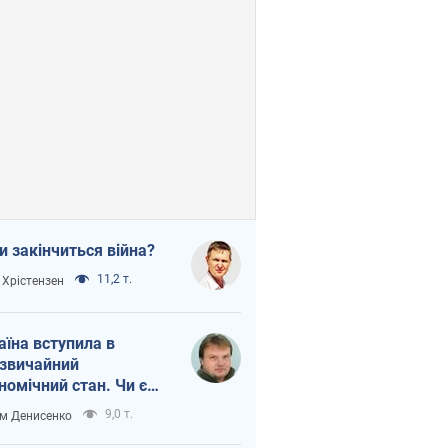
и закінчиться війна?
11,2 т.
 Хрістензен
аїна вступила в
звичайний
номічний стан. Чи є
тло вкінці тунелю?
9,0 т.
м Денисенко