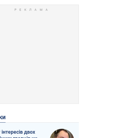
ки
г інтересів двох