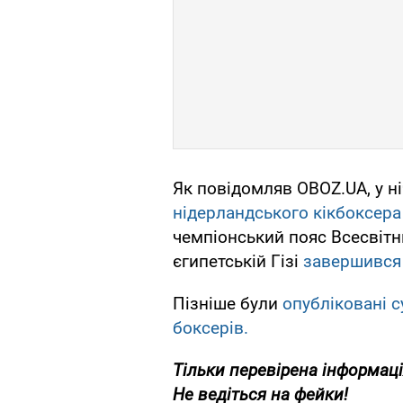
Як повідомляв OBOZ.UA, у ні
нідерландського кікбоксера
чемпіонський пояс Всесвітн
єгипетській Гізі
завершився 
Пізніше були
опубліковані с
боксерів.
Тільки
перевірена інформаці
Не ведіться на фейки!