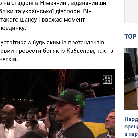
 на стадіоні в Німеччині, відзначивши
ліки та української діаспори. Він
 такого шансу і вважає момент
поєдинку.
TO
устрітися з будь-яким із претендентів.
овий провести бої як із Кабаєлом, так і з
ятків.
Нард
оренд
з па