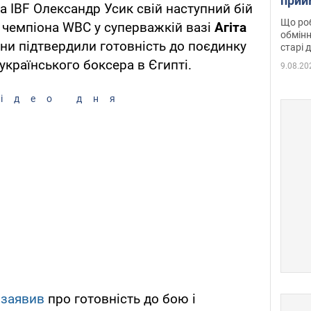
прий
а IBF Олександр Усик свій наступний бій
та б
Що роб
 чемпіона WBC у суперважкій вазі
Агіта
обмінн
они підтвердили готовність до поєдинку
старі 
українського боксера в Єгипті.
9.08.20
ідео дня
р
заявив
про готовність до бою і