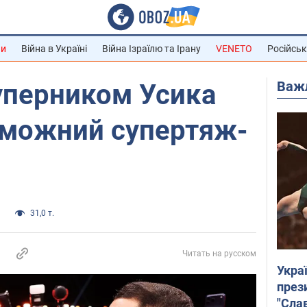
ни
Війна в Україні
Війна Ізраїлю та Ірану
VENETO
Російськ
Важ
уперником Усика
еможний супертяж-
а
31,0 т.
Читать на русском
Укра
през
"Слав