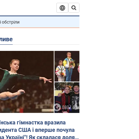
і обстріли
ливе
їнська гімнастка вразила
идента США і вперше почула
а Україні"! Як склалася доля