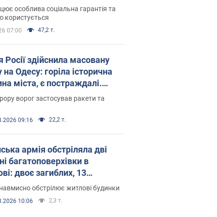
оселився
цює особлива соціальна гарантія та
ю користується
47,2 т.
26 07:00
я Росії здійснила масовану
 на Одесу: горіла історична
на міста, є постраждалі.
 та відео
рору ворог застосував ракети та
22,2 т.
8.2026 09:16
йська армія обстріляла дві
ні багатоповерхівки в
ві: двоє загиблих, 13
раждалих
навмисно обстрілює житлові будинки
2,3 т.
8.2026 10:06