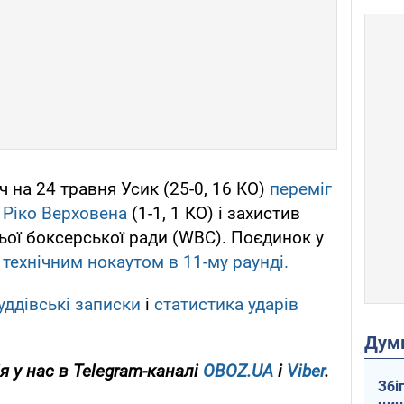
ч на 24 травня Усик (25-0, 16 КО)
переміг
 Ріко Верховена
(1-1, 1 КО) і захистив
ьої боксерської ради (WBC). Поєдинок у
технічним нокаутом в 11-му раунді.
уддівські записки
і
статистика ударів
Дум
я у нас в Telegram-каналі
OBOZ.UA
і
Viber
.
Збі