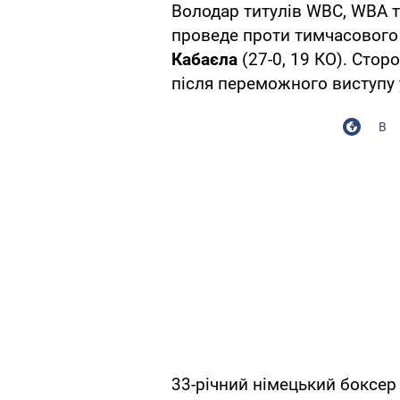
Володар титулів WBC, WBA т
проведе проти тимчасового
Кабаєла
(27-0, 19 КО). Стор
після переможного виступу 
В
33-річний німецький боксе