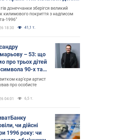
паєвої, яка 30 років тому
тів донеччанки зберігся великий
ала "золото" Олімпіади
к килимового покриття з надписом
та-1996"
41,1 т.
26 18:30
сандру
марьову – 53: що
мо про трьох дітей
-символа 90-х та
 вигляд вони
витком кар'єри артист
ть
ував про особисте
6,5 т.
26 04:01
иватБанку
віли, чи дійсні
ри 1996 року: чи