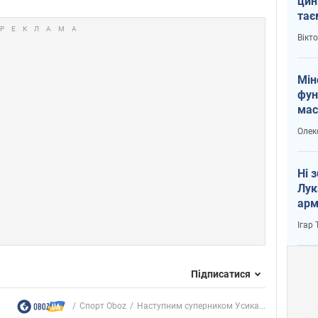
цин
тає
і Пу
Вікт
Мін
фун
мас
Олек
Ні 
Лук
арм
Ігар
Підписатися
Спорт Oboz
Наступним суперником Усика...