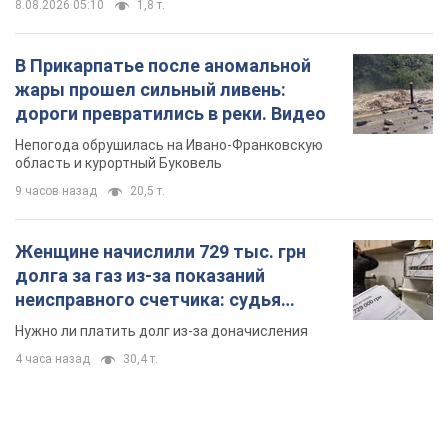
8.08.2026 05:10
1,8 т.
В Прикарпатье после аномальной
жары прошел сильный ливень:
дороги превратились в реки. Видео
Непогода обрушилась на Ивано-Франковскую
область и курортный Буковель
9 часов назад
20,5 т.
Женщине начислили 729 тыс. грн
долга за газ из-за показаний
неисправного счетчика: судья
вынес неожиданное решение
Нужно ли платить долг из-за доначисления
4 часа назад
30,4 т.