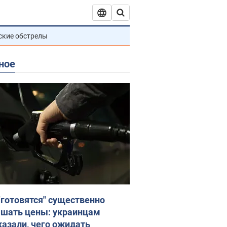
ские обстрелы
ное
"готовятся" существенно
шать цены: украинцам
казали, чего ожидать