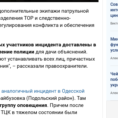
Сов
инт
дополнительные экипажи патрульной
цин
азделения ТОР и следственно-
или
Викт
регулирования конфликта и обеспечения
Тра
Мин
ых участников инцидента доставлены в
фун
усл
ление полиции
для дачи объяснений.
вое
т устанавливать всех лиц, причастных
Алек
ия", – рассказали правоохранители.
Чей
поб
укр
чин
й
аналогичный инцидент в Одесской
Алек
наз
айбузовка (Подольский район). Там
 группу оповещения
. Причем после
 ТЦК в тяжелом состоянии были