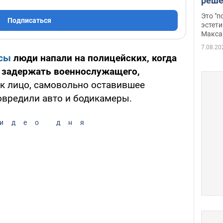
реше
росс
Это "
Подписаться
дрон
эстети
Макса
7.08.20
сы
люди напали на полицейских, когда
 задержать военнослужащего,
к лицо, самовольно оставившее
овредили авто и бодикамеры.
идео дня