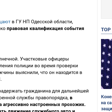
щают
в ГУ НП Одесской области,
ако
правовая квалификация события
TO
лнечной. Участковые офицеры
ления полиции во время проверки
жчины выяснили, что он находится в
.
задержать гражданина для дальнейшей
Коне
военной службы правопорядка,
в
на с
а агрессивно настроенных прохожих.
защи
ать движение служебного авто и