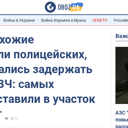
Война в Украине
Война Израиля и Ирана
VENETO
Россий
Важ
охожие
ли полицейских,
ались задержать
ЗЧ: самых
тавили в участок
АЗС 
е
повы
8,7 т.
расс