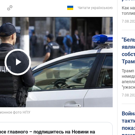
Как на
Читати українською
топли
7.08.20
"Бел
явля
собс
Трам
прио
Play Video
Трамп 
стро
немед
апелля
баль
"ужас
стои
7.08.20
долл
Войн
такт
пока
рсе главного – подпишитесь на Новини на