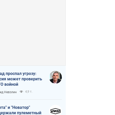
ад проспал угрозу:
сия может проверить
О войной
4,9 т.
ид Невзлин
рта" и "Новатор"
ержали пулеметный