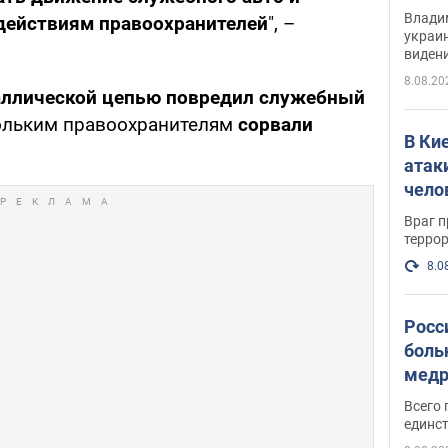
Инте
Владим
действиям правоохранителей
", –
украи
виден
партне
8.08.20
ллической цепью повредил служебный
ольким правоохранителям
сорвали
В Ки
атак
чело
Враг 
терро
8.0
Росс
боль
медр
Всего 
единст