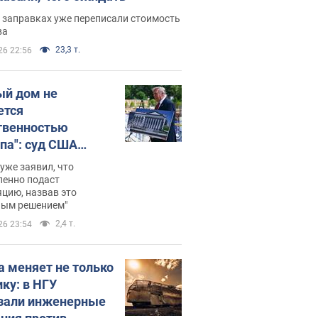
 заправках уже переписали стоимость
ва
23,3 т.
26 22:56
ый дом не
ется
твенностью
па": суд США
становил
уже заявил, что
ительство
ленно подаст
цию, назвав это
ного зала
ным решением"
мостью 400 млн
2,4 т.
26 23:54
аров
а меняет не только
ику: в НГУ
зали инженерные