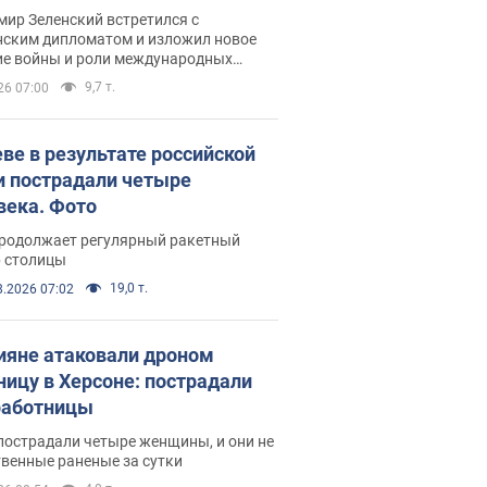
рвью с Безсмертным
ир Зеленский встретился с
нским дипломатом и изложил новое
ие войны и роли международных
ров в борьбе с Россией
9,7 т.
26 07:00
еве в результате российской
и пострадали четыре
века. Фото
продолжает регулярный ракетный
р столицы
19,0 т.
8.2026 07:02
ияне атаковали дроном
ницу в Херсоне: пострадали
аботницы
пострадали четыре женщины, и они не
венные раненые за сутки