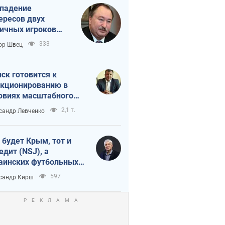
падение
ересов двух
ичных игроков
 тайный план
333
ор Швец
мпа и Путина?
ск готовится к
кционированию в
овиях масштабного
нного кризиса
2,1 т.
сандр Левченко
 будет Крым, тот и
едит (NSJ), а
аинских футбольных
овников могут
597
сандр Кирш
вать убийцами