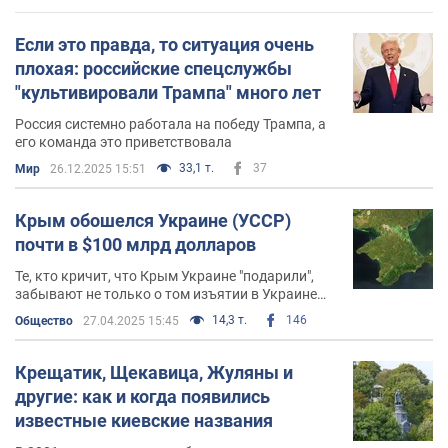
Если это правда, то ситуация очень
плохая: российские спецслужбы
"культивировали Трампа" много лет
Россия системно работала на победу Трампа, а
его команда это приветствовала
33,1 т.
37
Мир
26.12.2025 15:51
Крым обошелся Украине (УССР)
почти в $100 млрд долларов
Те, кто кричит, что Крым Украине "подарили",
забывают не только о том изъятии в Украине
тысяч гектаров плодородных земель, но и об
14,3 т.
146
Общество
27.04.2025 15:45
огромных инвестициях, сделанных Украиной в
спасение и развитие экономики Крыма
Крещатик, Щекавица, Жуляны и
другие: как и когда появились
известные киевские названия