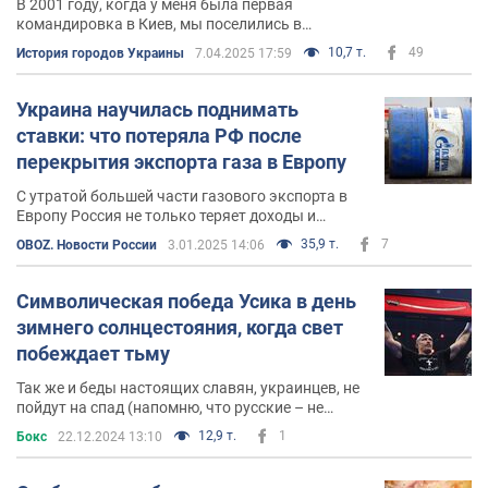
В 2001 году, когда у меня была первая
командировка в Киев, мы поселились в
пансионате Конча-Заспа. Тогда никто не смог
10,7 т.
49
История городов Украины
7.04.2025 17:59
объяснить мне природу такого удивительного
названия
Украина научилась поднимать
ставки: что потеряла РФ после
перекрытия экспорта газа в Европу
С утратой большей части газового экспорта в
Европу Россия не только теряет доходы и
наполнение бюджета
35,9 т.
7
OBOZ. Новости России
3.01.2025 14:06
Символическая победа Усика в день
зимнего солнцестояния, когда свет
побеждает тьму
Так же и беды настоящих славян, украинцев, не
пойдут на спад (напомню, что русские – не
славяне, и это даже не национальность), и свет
12,9 т.
1
Бокс
22.12.2024 13:10
окончательно победит тьму!