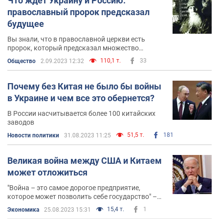
Что ждет Украину и Россию:
православный пророк предсказал
будущее
Вы знали, что в православной церкви есть
пророк, который предсказал множество
сбывшихся пророчеств, в том числе об Украине?
110,1 т.
33
Общество
2.09.2023 12:32
Почему без Китая не было бы войны
в Украине и чем все это обернется?
В России насчитывается более 100 китайских
заводов
51,5 т.
181
Новости политики
31.08.2023 11:25
Великая война между США и Китаем
может отложиться
"Война – это самое дорогое предприятие,
которое может позволить себе государство" –
Адам Смит
15,4 т.
1
Экономика
25.08.2023 15:31