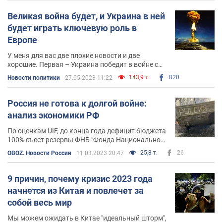
Великая война будет, и Украина в ней
будет играть ключевую роль в
Европе
У меня для вас две плохие новости и две
хорошие. Первая – Украина победит в войне с
Россией. Это хорошая. От нашей победы
143,9 т.
820
Новости политики
27.05.2023 11:22
зависит, по сути, будущее всего мира, без
преувеличения
Россия не готова к долгой войне:
анализ экономики РФ
По оценкам UIF, до конца года дефицит бюджета
100% съест резервы ФНБ "Фонда Национального
Благосостояния" рф
25,8 т.
26
OBOZ. Новости России
11.03.2023 20:47
9 причин, почему кризис 2023 года
начнется из Китая и повлечет за
собой весь мир
Мы можем ожидать в Китае "идеальный шторм",