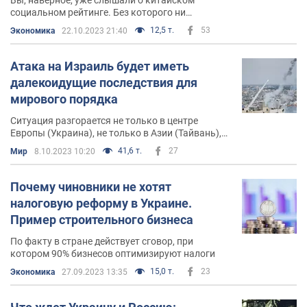
социальном рейтинге. Без которого ни
жениться, ни кредит получить, ни найти работу.
12,5 т.
53
Экономика
22.10.2023 21:40
А знаете ли вы об американском социальном
рейтинге?
Атака на Израиль будет иметь
далекоидущие последствия для
мирового порядка
Ситуация разгорается не только в центре
Европы (Украина), не только в Азии (Тайвань),
но и на Ближнем Востоке. Каждый из этих
41,6 т.
27
Мир
8.10.2023 10:20
конфликтов может перерасти в третью мировую
войну
Почему чиновники не хотят
налоговую реформу в Украине.
Пример строительного бизнеса
По факту в стране действует сговор, при
котором 90% бизнесов оптимизируют налоги
15,0 т.
23
Экономика
27.09.2023 13:35