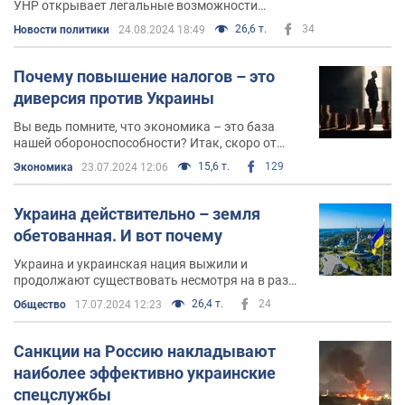
УНР открывает легальные возможности
использовать западное оружие и в Курской, и
26,6 т.
34
Новости политики
24.08.2024 18:49
Воронежской области, и в Ростовской, и в
Крыму!
Почему повышение налогов – это
диверсия против Украины
Вы ведь помните, что экономика – это база
нашей обороноспособности? Итак, скоро от
украинской экономики ничего не хотят
15,6 т.
129
Экономика
23.07.2024 12:06
оставить
Украина действительно – земля
обетованная. И вот почему
Украина и украинская нация выжили и
продолжают существовать несмотря на в разы
превосходящие силы противника. И не 72 часа и
26,4 т.
24
Общество
17.07.2024 12:23
не 2,5 года не сломали нас
Санкции на Россию накладывают
наиболее эффективно украинские
спецслужбы