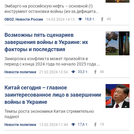
Эмбарго на российскую нефть – основной (!)
инструмент остановки войны (из-за дефицита
ресурсов для ее ведения)!
18,8 т.
49
OBOZ. Новости России
14.03.2024 14:13
Возможны пять сценариев
завершения войны в Украине: их
факторы и последствия
Заморозка конфликта может произойти в
период с конца 2024 года по начало 2025 года.
Или победа Украины при наличии упомянутых
33,3 т.
46
Новости политики
21.02.2024 13:54
факторов – на 2027 год
Китай сегодня – главное
заинтересованное лицо в завершении
войны в Украине
Темпы роста экономики Китая стремительно
падают
17,6 т.
19
Новости политики
13.02.2024 11:44