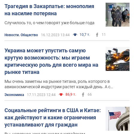
Трагедия в Закарпатье: монополия
на насилие потеряна
Случилось то, о чем говорят уже больше года
10,7 т.
11
Новости. Общество
16.12.2023 13:44
Украина может упустить самую
крутую возможность: мы играем
критическую роль для всего мира на
рынке титана
Мы очень заметны на рынке титана, роль которого в
авиакосмической индустрии растет каждый день. А с
ограничением закупок у российской Ависмы альтернативы
86,9 т.
66
Экономика
17.11.2023 12:44
нам почти нет
Социальные рейтинги в США и Китае:
как действуют и какие ограничения
устанавливают для граждан
Вы, наверное, уже слышали о китайском