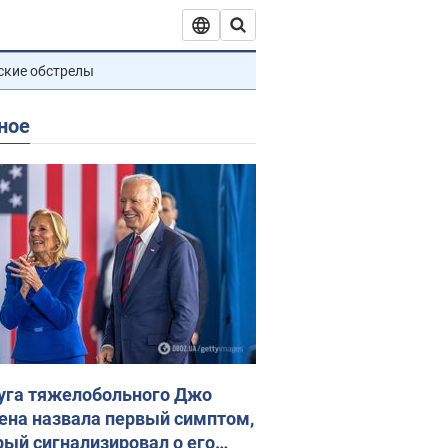
ские обстрелы
ное
уга тяжелобольного Джо
ена назвала первый симптом,
рый сигнализировал о его