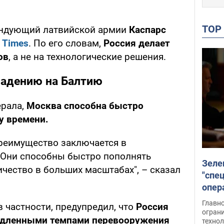
TO
андующий латвийской армии
Каспарс
l Times
. По его словам,
Россия делает
ов
, а не на технологические решения.
падению на Балтию
ерала,
Москва способна быстро
у времени.
преимущество заключается в
 Они способны быстро пополнять
Зеле
чество в больших масштабах", – сказал
"спе
опер
зада
Главн
в частности, предупредил, что
Россия
огран
едленными темпами перевооружения
техно