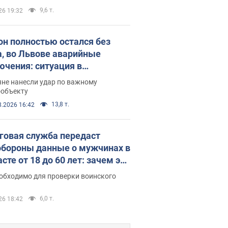
9,6 т.
26 19:32
он полностью остался без
а, во Львове аварийные
ючения: ситуация в
госистеме 6 августа
яне нанесли удар по важному
ообъекту
13,8 т.
8.2026 16:42
говая служба передаст
бороны данные о мужчинах в
сте от 18 до 60 лет: зачем это
о
еобходимо для проверки воинского
6,0 т.
26 18:42