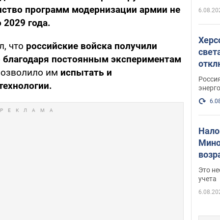
ство программ модернизации армии не
6.08.20
 2029 года.
Херс
л, что
российские войска получили
свет
 благодаря постоянным экспериментам
откл
 позволило им
испытать и
энер
Росси
технологии.
энерг
6.0
Нало
Мино
возра
нужн
Это н
учета
6.08.20