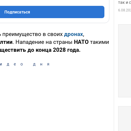
так и
6.08.20
Подписаться
 преимущество в своих
дронах
,
алтии
. Нападение на страны
НАТО
такими
ществить до конца 2028 года.
идео дня