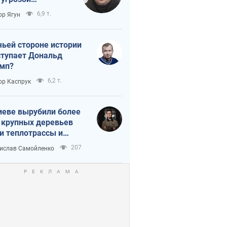
тическая
6,9 т.
ор Ягун
истика
чьей стороне истории
тупает Дональд
мп?
6,2 т.
ор Каспрук
иеве вырубили более
 крупных деревьев
и теплотрассы и
реки Генплану
207
ислав Самойленко