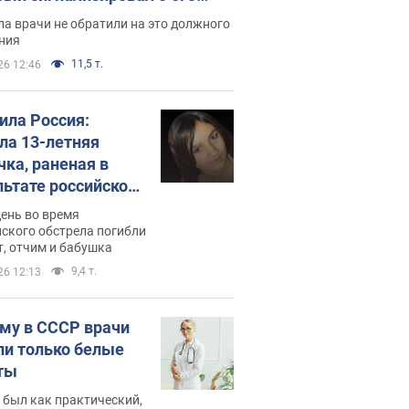
ессивном" раке
а врачи не обратили на это должного
ния
11,5 т.
26 12:46
била Россия:
ла 13-летняя
чка, раненая в
льтате российской
и на Сумскую
день во время
сть. Фото
ского обстрела погибли
т, отчим и бабушка
9,4 т.
26 12:13
му в СССР врачи
ли только белые
ты
 был как практический,