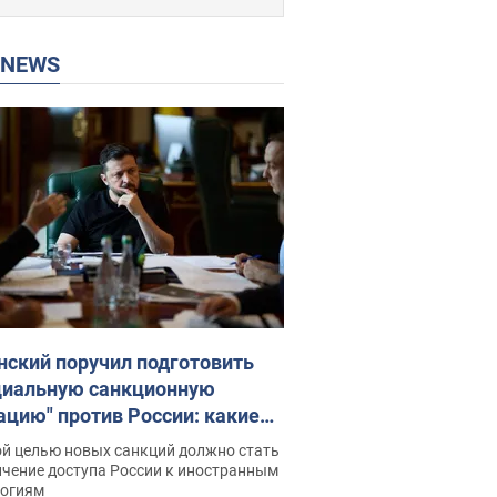
P NEWS
нский поручил подготовить
циальную санкционную
ацию" против России: какие
чи поставил президент. Фото
ой целью новых санкций должно стать
ичение доступа России к иностранным
логиям