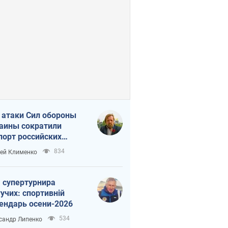
 атаки Сил обороны
аины сократили
порт российских
тепродуктов
834
ей Клименко
 супертурнира
учих: спортивній
ендарь осени-2026
534
сандр Липенко