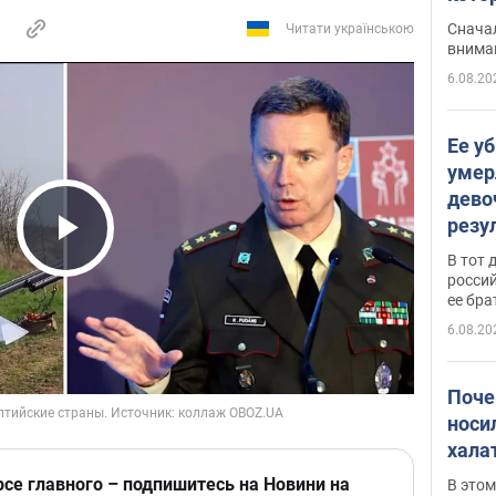
"агр
Сначал
Читати українською
внима
6.08.20
Ее у
умер
дево
резу
атак
Play Video
В тот 
обла
россий
ее бра
6.08.20
Поче
носи
хала
рсе главного – подпишитесь на Новини на
В этом