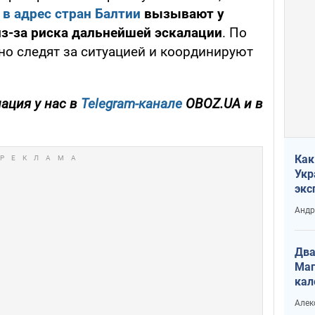
 в адрес стран Балтии
вызывают у
з-за риска дальнейшей эскалации
. По
но следят за ситуацией и координируют
ация у нас в
Telegram-канале
OBOZ.UA и в
Как
Укр
экс
неф
Андр
Два
Маг
кал
Алек