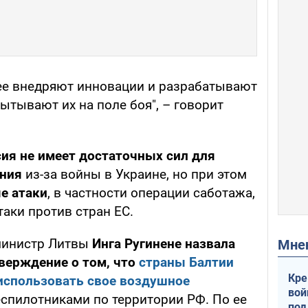
рее внедряют инновации и разрабатывают
ытывают их на поле боя", – говорит
ия не имеет достаточных сил для
ения
из-за войны в Украине, но при этом
е атаки
, в частности операции саботажа,
аки против стран ЕС.
министр Литвы
Инга Ругинене назвала
Мн
верждение о том, что
страны Балтии
Кре
использовать свое воздушное
вой
еспилотниками по территории РФ. По ее
под