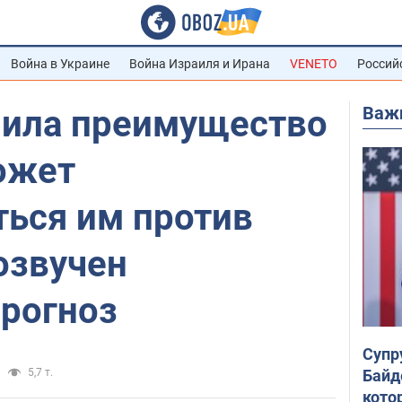
Война в Украине
Война Израиля и Ирана
VENETO
Россий
Важ
пила преимущество
ожет
ться им против
озвучен
рогноз
Супр
Байд
5,7 т.
кото