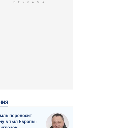
ения
мль переносит
ну в тыл Европы:
 угрозой