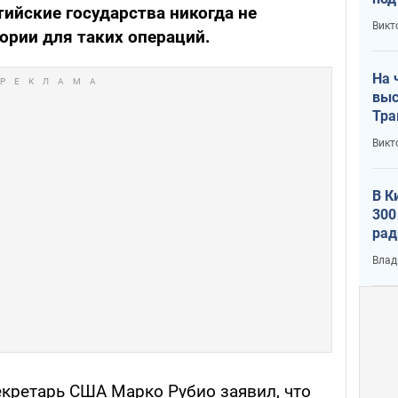
тийские государства никогда не
кри
Викт
ории для таких операций.
лог
На 
выс
Тра
Викт
В К
300
рад
воп
Влад
екретарь США Марко Рубио заявил, что