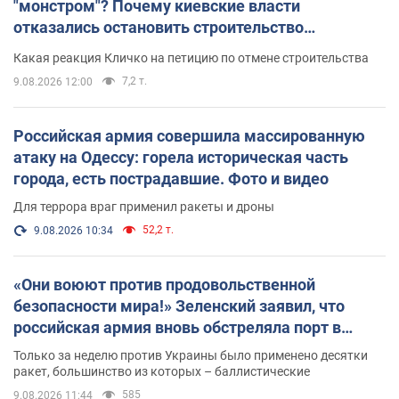
"монстром"? Почему киевские власти
отказались остановить строительство
небоскреба "московского верующего"
Какая реакция Кличко на петицию по отмене строительства
7,2 т.
9.08.2026 12:00
Российская армия совершила массированную
атаку на Одессу: горела историческая часть
города, есть пострадавшие. Фото и видео
Для террора враг применил ракеты и дроны
52,2 т.
9.08.2026 10:34
«Они воюют против продовольственной
безопасности мира!» Зеленский заявил, что
российская армия вновь обстреляла порт в
Одессе
Только за неделю против Украины было применено десятки
ракет, большинство из которых – баллистические
585
9.08.2026 11:44