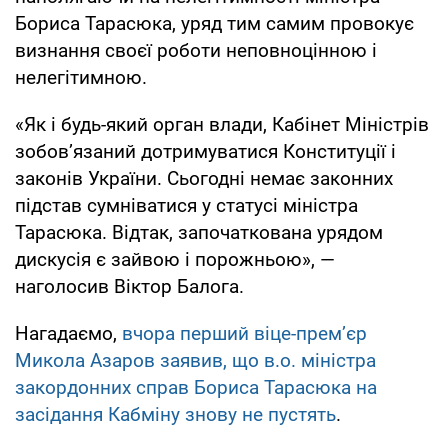
Бориса Тарасюка, уряд тим самим провокує
визнання своєї роботи неповноцінною і
нелегітимною.
«Як і будь-який орган влади, Кабінет Міністрів
зобов’язаний дотримуватися Конституції і
законів України. Сьогодні немає законних
підстав сумніватися у статусі міністра
Тарасюка. Відтак, започаткована урядом
дискусія є зайвою і порожньою», —
наголосив Віктор Балога.
Нагадаємо,
вчора перший віце-прем’єр
Микола Азаров заявив, що в.о. міністра
закордонних справ Бориса Тарасюка на
засідання Кабміну знову не пустять
.