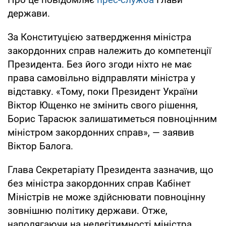
держави.
За Конституцією затвердження міністра
закордонних справ належить до компетенції
Президента. Без його згоди ніхто не має
права самовільно відправляти міністра у
відставку. «Тому, поки Президент України
Віктор Ющенко не змінить свого рішення,
Борис Тарасюк залишатиметься повноцінним
міністром закордонних справ», — заявив
Віктор Балога.
Глава Секретаріату Президента зазначив, що
без міністра закордонних справ Кабінет
Міністрів не може здійснювати повноцінну
зовнішню політику держави. Отже,
наполягаючи на нелегітимності міністра