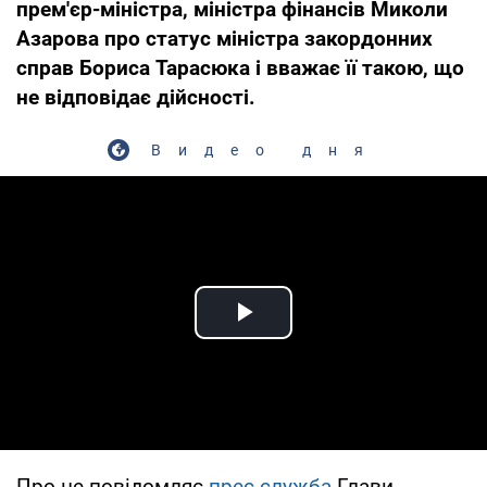
прем'єр-міністра, міністра фінансів Миколи
Азарова про статус міністра закордонних
справ Бориса Тарасюка і вважає її такою, що
не відповідає дійсності.
Видео дня
Play Video
Про це повідомляє
прес-служба
Глави