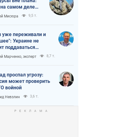
урсы вне плана:
 на самом деле
тует темп войны
9,5 т.
ей Мисюра
 уже переживали и
шее": Украине не
ит поддаваться
аянию из-за
8,7 т.
ей Марченко, эксперт
етного террора
ад проспал угрозу:
сия может проверить
О войной
3,6 т.
ид Невзлин