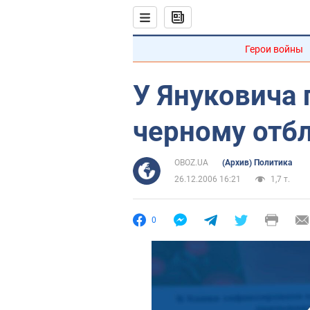
Герои войны
У Януковича 
черному отб
OBOZ.UA
(Архив) Политика
26.12.2006 16:21
1,7 т.
0