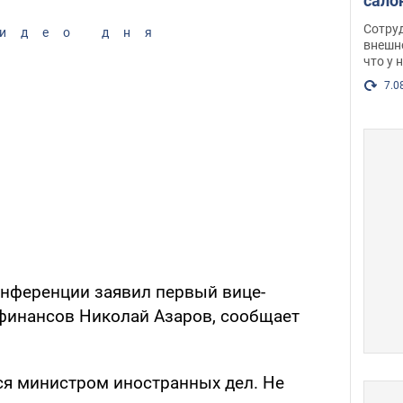
сало
оско
Сотру
идео дня
посл
внешн
что у 
разг
Фото
7.0
онференции заявил первый вице-
финансов Николай Азаров, сообщает
тся министром иностранных дел. Не