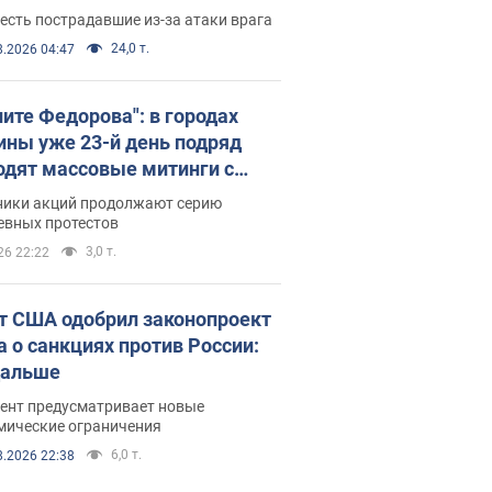
есть пострадавшие из-за атаки врага
24,0 т.
8.2026 04:47
ните Федорова": в городах
ины уже 23-й день подряд
одят массовые митинги с
атами. Фото и видео
ники акций продолжают серию
евных протестов
3,0 т.
26 22:22
т США одобрил законопроект
а о санкциях против России:
дальше
ент предусматривает новые
мические ограничения
6,0 т.
8.2026 22:38