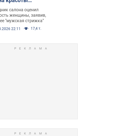
на красоты
рбил женщину
дник салона оценил
е химиотерапии,
ость женщины, заявив,
нее "мужская стрижка"
орелся скандал.
17,4 т.
8.2026 22:11