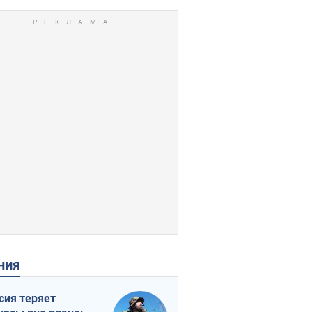
ения
сия теряет