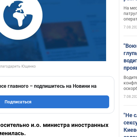
марш
На ме
адми
патрул
опера
Виде
7.08.20
"Вою
глуп
води
проя
укра
Водите
попла
конфл
рсе главного – подпишитесь на Новини на
оскорб
Виде
7.08.20
Подписаться
"Не 
секс
осительно и.о. министра иностранных
Киев
менилась.