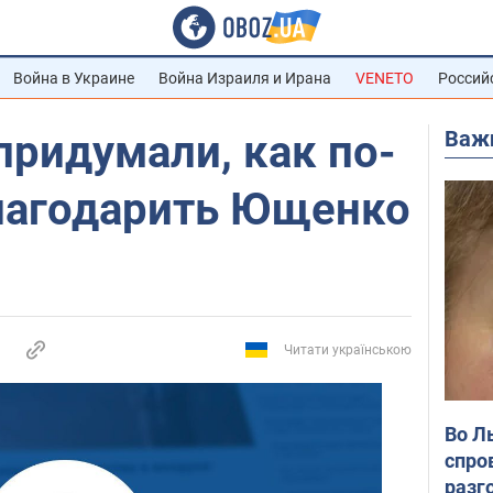
Война в Украине
Война Израиля и Ирана
VENETO
Россий
Важ
придумали, как по-
лагодарить Ющенко
Читати українською
Во Л
спро
разг