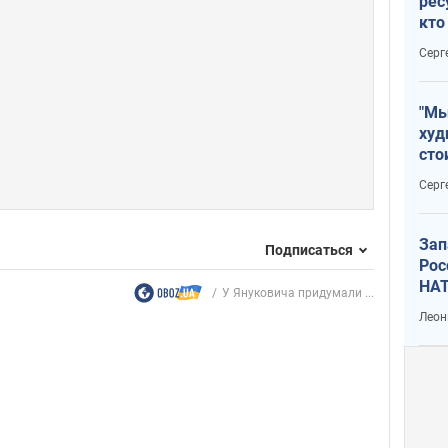
рес
кто
дик
Серг
"Мы
худ
сто
отч
Серг
рак
Зап
Подписаться
Рос
НАТ
У Януковича придумали ...
Леон