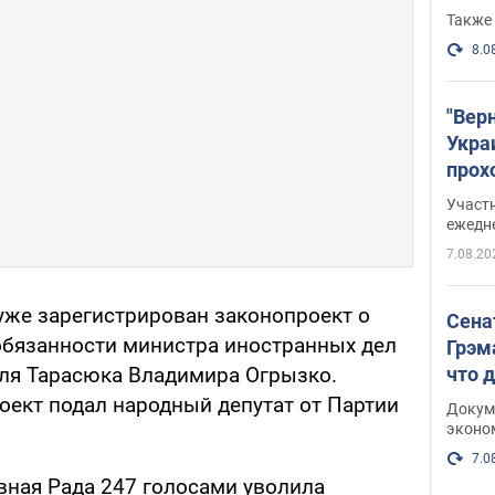
Также 
8.0
"Вер
Укра
прох
плак
Участ
ежедн
7.08.20
уже зарегистрирован законопроект о
Сена
бязанности министра иностранных дел
Грэм
что 
ля Тарасюка Владимира Огрызко.
ект подал народный депутат от Партии
Докум
эконо
7.0
вная Рада 247 голосами уволила