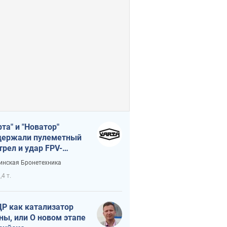
рта" и "Новатор"
ержали пулеметный
трел и удар FPV-
на, сохранив жизнь
инская Бронетехника
церу ВСУ
,4 т.
Р как катализатор
ны, или О новом этапе