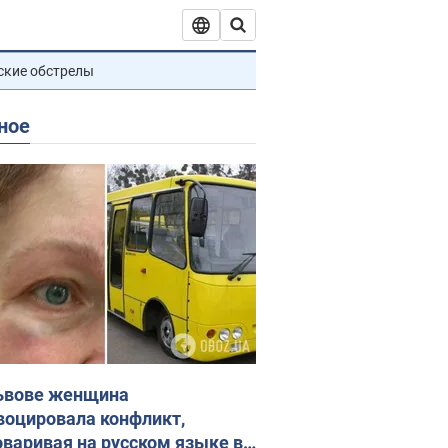
ские обстрелы
ное
ьвове женщина
воцировала конфликт,
оваривая на русском языке в