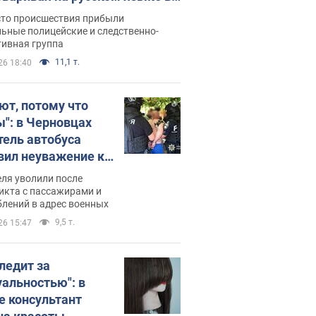
рутке: полиция составила
сто происшествия прибыли
нистративный протокол.
ьные полицейские и следственно-
тивная группа
о
11,1 т.
26 18:40
ют, потому что
ы": в Черновцах
тель автобуса
вил неуважение к
инским военным и
ля уволили после
тился за это.
икта с пассажирами и
лений в адрес военных
о
9,5 т.
26 15:47
следит за
уальностью": в
е консультант