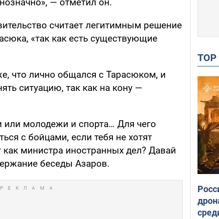
днозначно», — отметил он.
авительство считает легитимным решение
асюка, «так как есть существующие
TO
е, что лично общался с Тарасюком, и
ять ситуацию, так как на кону —
и или молодежи и спорта… Для чего
ься с бойцами, если тебя не хотят
т как министра иностранных дел? Давай
держание беседы Азаров.
Росс
дрон
сред