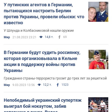
У путинских агентов в Германии,
пытающихся настроить Берлин
против Украины, провели обыски: что
известно
У Шлунда и Колбасниковой нашли оружие
14,8 т.
69
Мир
21.08.2023 23:21
В Германии будут судить россиянку,
которая организовывала в Кельне
акции в поддержку войны против
Украины
Гражданке страны-террориста грозит до трех лет за решеткой
12,2 т.
1523
Мир
9.03.2023 13:56
Непобедимый украинский супертяж
выиграл бой нокаутом, забив