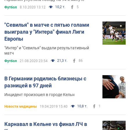
10,2 т.
5
Футбол
8.10.2020 13:12
"Севилья" в матче с пятью голами
выиграла у "Интера" финал Лиги
Европы
"Интер" и "Севилья" выдали результативный
матч
21,3 т.
86
Футбол
21.08.2020 23:54
В Германии родились близнецы с
разницей в 97 дней
Инцидент произошел в городе Кельн
10,8 т.
1
Новости медицины
19.04.2019 15:40
Карнавал в Кельне vs финал ЛЧ в