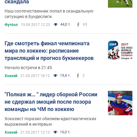
скандала
Наш соотечественник попал в скандальную
ситуацию в Бундеслиги
44,0 т.
65
Футбол
19.09.2017 12:25
Где смотреть финал чемпионата
мира по хоккею: расписание
трансляций и прогноз букмекеров
Начало встречи в 21:45
19,4 т.
2
Хоккей
21.05.2017 18:12
"Полная ж… " лидер сборной России
не сдержал эмоций после позора
команды на ЧМ по хоккею
Хоккеист поразил обилием идиотматических
выражений в интервью
16,0 т.
Хоккей
21.05.2017 12:13