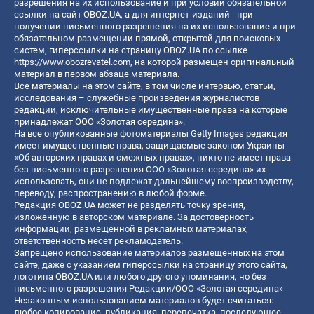
разрешения на их использование и при условии обязательной
ссылки на сайт OBOZ.UA, а для интернет-изданий - при
получении письменного разрешения на их использование и при
обязательном размещении прямой, открытой для поисковых
систем, гиперссылки на страницу OBOZ.UA по ссылке
https://www.obozrevatel.com
, на которой размещен оригинальный
материал в первом абзаце материала.
Все материалы на этом сайте, в том числе интервью, статьи,
исследования – служебные произведения журналистов
редакции, исключительные имущественные права на которые
принадлежат ООО «Золотая середина».
На все опубликованные фотоматериалы Getty Images редакция
имеет имущественные права, защищаемые законом Украины
«Об авторских правах и смежных правах», никто не имеет права
без письменного разрешения ООО «Золотая середина» их
использовать, они не подлежат дальнейшему воспроизводству,
переводу, распространению в любой форме.
Редакция OBOZ.UA может не разделять точку зрения,
изложенную в авторском материале. За достоверность
информации, размещенной в рекламных материалах,
ответственность несет рекламодатель.
Запрещено использование материалов размещенных на этом
сайте, даже с указанием гиперссылки на страницу этого сайта,
логотипа OBOZ.UA или любого другого упоминания, но без
письменного разрешения Редакции/ООО «Золотая середина»
Незаконным использованием материалов будет считаться:
любое копирование, публикация, перепечатка, последующее