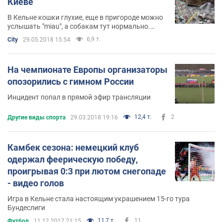
Киеве
В Кельне кошки глухие, еще в пригороде можно
услышать "miau", а собакам тут нормально.
Впрочем, вряд ли они перегавкают карнавал
6,9 т.
City
29.05.2018 15:54
На чемпионате Европы организаторы
опозорились с гимном России
Инцидент попал в прямой эфир трансляции
12,4 т.
2
Другие виды спорта
29.03.2018 19:16
Камбек сезона: немецкий клуб
одержал феерическую победу,
проигрывая 0:3 при лютом снегопаде
- видео голов
Игра в Кельне стала настоящим украшением 15-го тура
Бундеслиги
11,7 т.
11
Футбол
11.12.2017 21:15