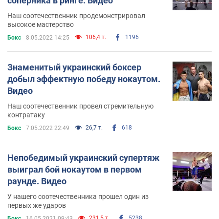
соперника в ринге. Видео
Наш соотечественник продемонстрировал
высокое мастерство
106,4 т.
1196
Бокс
8.05.2022 14:25
Знаменитый украинский боксер
добыл эффектную победу нокаутом.
Видео
Наш соотечественник провел стремительную
контратаку
26,7 т.
618
Бокс
7.05.2022 22:49
Непобедимый украинский супертяж
выиграл бой нокаутом в первом
раунде. Видео
У нашего соотечественника прошел один из
первых же ударов
231,5 т.
5238
Бокс
16.05.2021 09:43