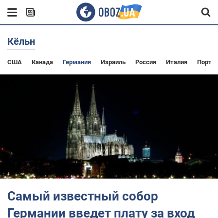
Кёльн
США
Канада
Германия
Израиль
Россия
Италия
Португ
Самый известный собор
Германии введет плату за вход