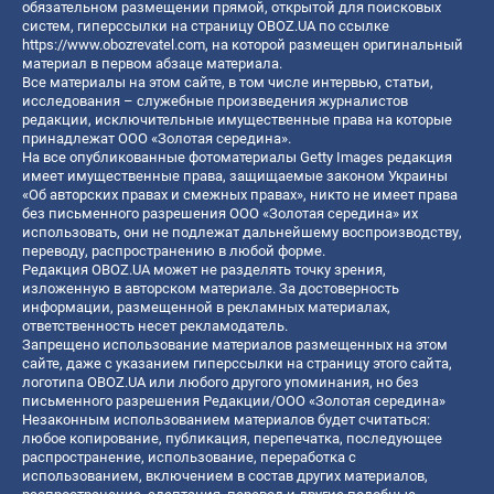
обязательном размещении прямой, открытой для поисковых
систем, гиперссылки на страницу OBOZ.UA по ссылке
https://www.obozrevatel.com
, на которой размещен оригинальный
материал в первом абзаце материала.
Все материалы на этом сайте, в том числе интервью, статьи,
исследования – служебные произведения журналистов
редакции, исключительные имущественные права на которые
принадлежат ООО «Золотая середина».
На все опубликованные фотоматериалы Getty Images редакция
имеет имущественные права, защищаемые законом Украины
«Об авторских правах и смежных правах», никто не имеет права
без письменного разрешения ООО «Золотая середина» их
использовать, они не подлежат дальнейшему воспроизводству,
переводу, распространению в любой форме.
Редакция OBOZ.UA может не разделять точку зрения,
изложенную в авторском материале. За достоверность
информации, размещенной в рекламных материалах,
ответственность несет рекламодатель.
Запрещено использование материалов размещенных на этом
сайте, даже с указанием гиперссылки на страницу этого сайта,
логотипа OBOZ.UA или любого другого упоминания, но без
письменного разрешения Редакции/ООО «Золотая середина»
Незаконным использованием материалов будет считаться:
любое копирование, публикация, перепечатка, последующее
распространение, использование, переработка с
использованием, включением в состав других материалов,