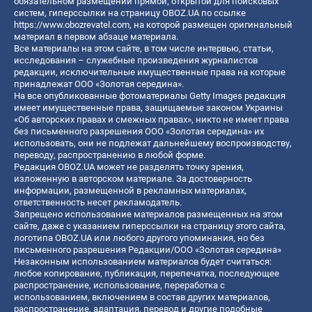
обязательном размещении прямой, открытой для поисковых
систем, гиперссылки на страницу OBOZ.UA по ссылке
https://www.obozrevatel.com
, на которой размещен оригинальный
материал в первом абзаце материала.
Все материалы на этом сайте, в том числе интервью, статьи,
исследования – служебные произведения журналистов
редакции, исключительные имущественные права на которые
принадлежат ООО «Золотая середина».
На все опубликованные фотоматериалы Getty Images редакция
имеет имущественные права, защищаемые законом Украины
«Об авторских правах и смежных правах», никто не имеет права
без письменного разрешения ООО «Золотая середина» их
использовать, они не подлежат дальнейшему воспроизводству,
переводу, распространению в любой форме.
Редакция OBOZ.UA может не разделять точку зрения,
изложенную в авторском материале. За достоверность
информации, размещенной в рекламных материалах,
ответственность несет рекламодатель.
Запрещено использование материалов размещенных на этом
сайте, даже с указанием гиперссылки на страницу этого сайта,
логотипа OBOZ.UA или любого другого упоминания, но без
письменного разрешения Редакции/ООО «Золотая середина»
Незаконным использованием материалов будет считаться:
любое копирование, публикация, перепечатка, последующее
распространение, использование, переработка с
использованием, включением в состав других материалов,
распространение, адаптация, перевод и другие подобные