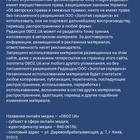
имеет имущественные права, защищаемые законом Украины
«Об авторских правах и смежных правах», никто не имеет права
без письменного разрешения ООО «Золотая середина» их
использовать, они не подлежат дальнейшему воспроизводству,
переводу, распространению в любой форме.
Редакция OBOZ.UA может не разделять точку зрения,
изложенную в авторском материале. За достоверность
информации, размещенной в рекламных материалах,
ответственность несет рекламодатель.
Запрещено использование материалов размещенных на этом
сайте, даже с указанием гиперссылки на страницу этого сайта,
логотипа OBOZ.UA или любого другого упоминания, но без
письменного разрешения Редакции/ООО «Золотая середина»
Незаконным использованием материалов будет считаться:
любое копирование, публикация, перепечатка, последующее
распространение, использование, переработка с
использованием, включением в состав других материалов,
распространение, адаптация, перевод и другие подобные
изменения материала.
Название онлайн медиа — «OBOZ.UA»
- субъект в сфере онлайн медиа;
- идентификатор медиа — R40-06156;
- почтовый адрес — ул. Деревообрабатывающая, д. 7, г. Киев,
01013;