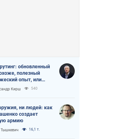
рутинг: обновленный
похоже, полезный
жеский опыт, или
лектика
540
сандр Кирш
бовательной трусости
оружия, ни людей: как
ашенко создает
ую армию
16,1 т.
 Тышкевич