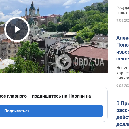
этом
Госуд
только
9.08.20
Play Video
Алек
Поно
изве
секс
как 
Несмо
карьер
лично
9.08.20
рсе главного – подпишитесь на Новини на
В Пр
расс
Подписаться
дейс
долл