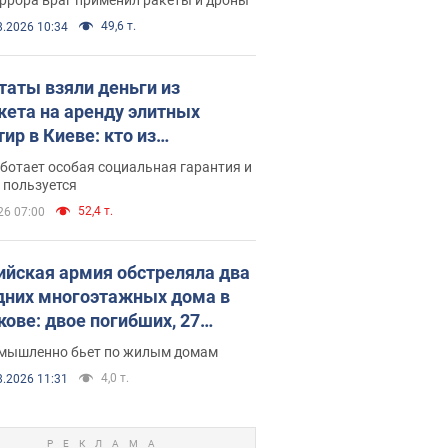
49,6 т.
8.2026 10:34
таты взяли деньги из
ета на аренду элитных
ир в Киеве: кто из
аментариев просил средства
ботает особая социальная гарантия и
е поселился
 пользуется
52,4 т.
26 07:00
ийская армия обстреляла два
дних многоэтажных дома в
кове: двое погибших, 27
радавших
умышленно бьет по жилым домам
4,0 т.
8.2026 11:31