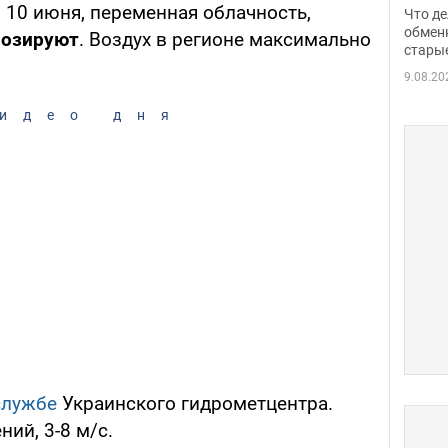
прин
, 10 июня, переменная облачность,
Что де
обме
обмен
нозируют
. Воздух в регионе максимально
стары
таки
9.08.20
идео дня
службе
Украинского гидрометцентра.
ий, 3-8 м/с.