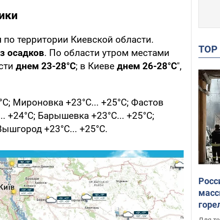
ики
 по территории Киевской области.
TO
з осадков
. По области утром местами
асти
днем 23-28°С
; в Киеве
днем 26-28°С
",
°С; Мироновка +23°С... +25°С; Фастов
... +24°С; Барышевка +23°С... +25°С;
Вышгород +23°С... +25°С.
Росс
масс
горе
есть
Для те