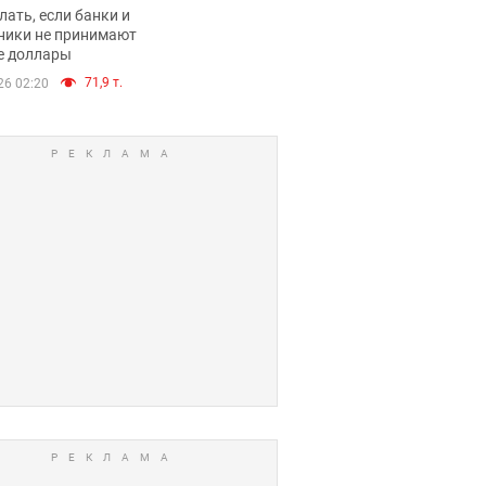
имают ли
лать, если банки и
нники и банки
ники не принимают
е доллары
е купюры
71,9 т.
26 02:20