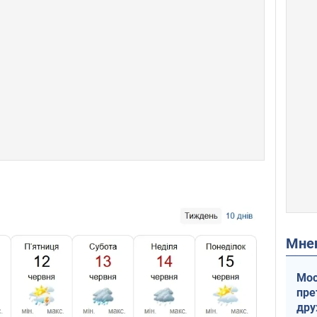
Мн
Мос
пре
др