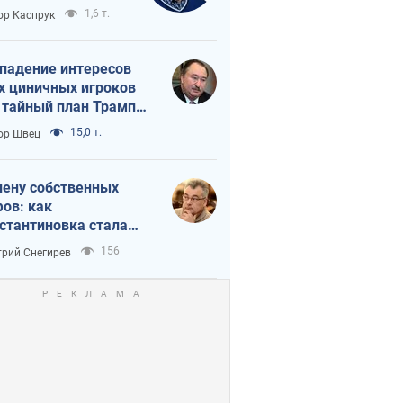
вращается в
1,6 т.
ор Каспрук
исимость России
Китая
падение интересов
х циничных игроков
 тайный план Трампа
утина?
15,0 т.
ор Швец
лену собственных
ов: как
стантиновка стала
вной идеологической
156
рий Снегирев
ушкой для российских
упантов