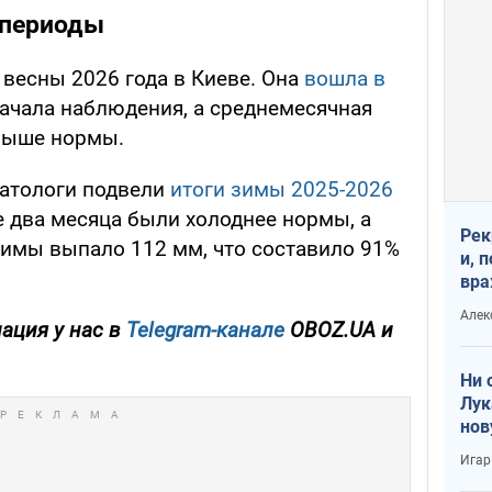
 периоды
 весны 2026 года в Киеве. Она
вошла в
ачала наблюдения, а среднемесячная
 выше нормы.
матологи подвели
итоги зимы 2025-2026
е два месяца были холоднее нормы, а
Рек
зимы выпало 112 мм, что составило 91%
и, 
вра
Диа
Алек
тре
ация у нас в
Telegram-канале
OBOZ.UA и
Ни 
Лук
нов
Игар