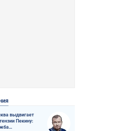
ения
ква выдвигает
тензии Пекину:
ужба