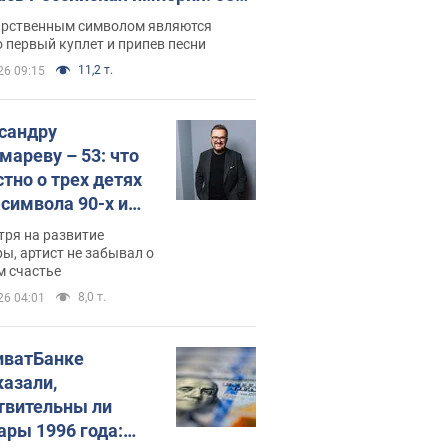
 не рассказывают в школе
арственным символом являются
 первый куплет и припев песни
11,2 т.
26 09:15
сандру
мареву – 53: что
стно о трех детях
-символа 90-х и
они выглядят
тря на развитие
ы, артист не забывал о
м счастье
8,0 т.
26 04:01
иватБанке
казали,
твительны ли
ары 1996 года: