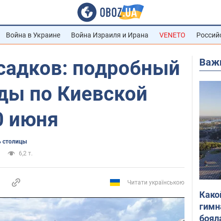
Война в Украине
Война Израиля и Ирана
VENETO
Россий
Важ
осадков: подробный
оды по Киевской
0 июня
 столицы
6,2 т.
Читати українською
Како
гимн
боял