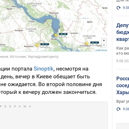
9.0
Депу
бюдж
кварт
парл
Как ра
и гд
кто ею
9.08.20
ации портала
Sinoptik
, несмотря на
день, вечер в Киеве обещает быть
Росс
не ожидается. Во второй половине дня
сосе
торый к вечеру должен закончиться.
Харь
пост
Враг 
9.0