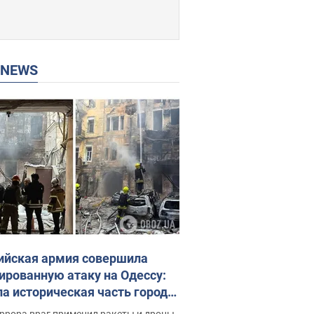
P NEWS
ийская армия совершила
ированную атаку на Одессу:
ла историческая часть города,
 пострадавшие. Фото и видео
ррора враг применил ракеты и дроны