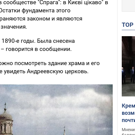
сообществе "Спрага": в Києві цікаво" в
 Остатки фундамента этого
раняются законом и являются
TO
значения.
 1890-е годы. Была снесена
 – говорится в сообщении.
жно посмотреть здание храма и его
е увидеть Андреевскую церковь.
Крем
возм
почт
Укра
Мнение
баллис