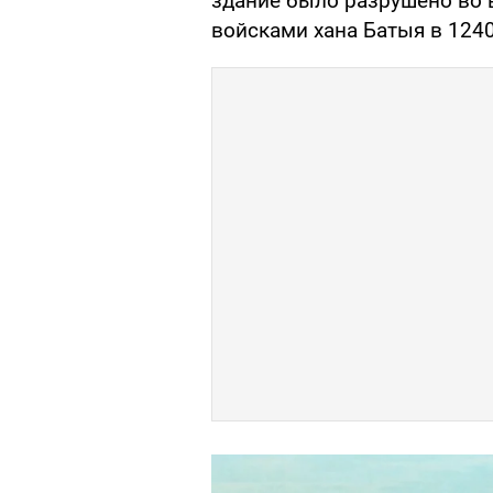
здание было разрушено во 
войсками хана Батыя в 1240