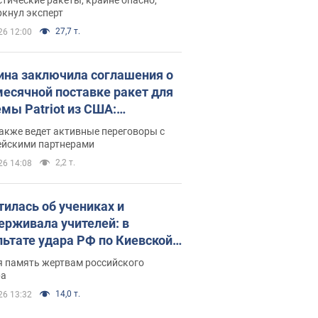
ркнул эксперт
27,7 т.
26 12:00
ина заключила соглашения о
есячной поставке ракет для
емы Patriot из США:
нский раскрыл подробности
акже ведет активные переговоры с
ейскими партнерами
2,2 т.
26 14:08
тилась об учениках и
ерживала учителей: в
льтате удара РФ по Киевской
сти погибли директор
я память жертвам российского
ского лицея, её муж и внук
ра
14,0 т.
26 13:32