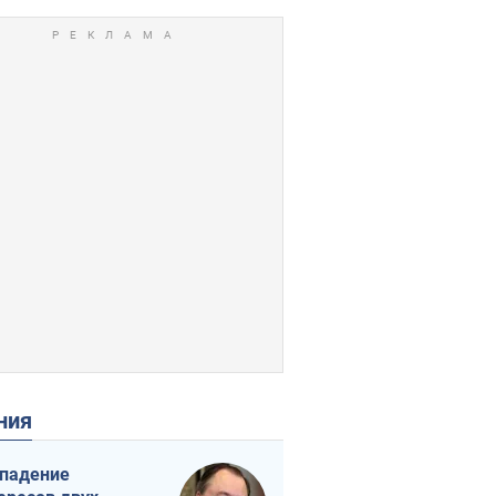
ения
падение