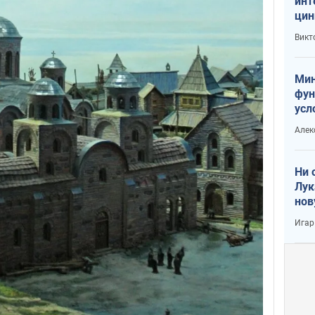
инт
цин
или
Викт
Тра
Мин
фун
усл
вое
Алек
Ни 
Лук
нов
Игар