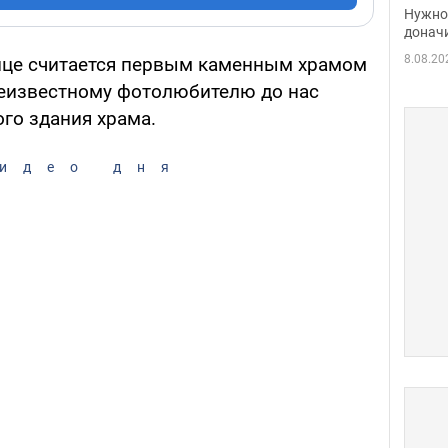
судь
Нужно 
неож
донач
8.08.20
ице считается первым каменным храмом
неизвестному фотолюбителю до нас
го здания храма.
идео дня