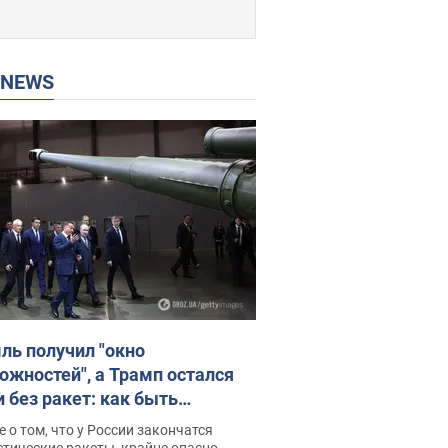
P NEWS
ль получил "окно
ожностей", а Трамп остался
и без ракет: как быть
ине? Интервью с Мельником
 о том, что у России закончатся
тические ракеты, крайне опасно,