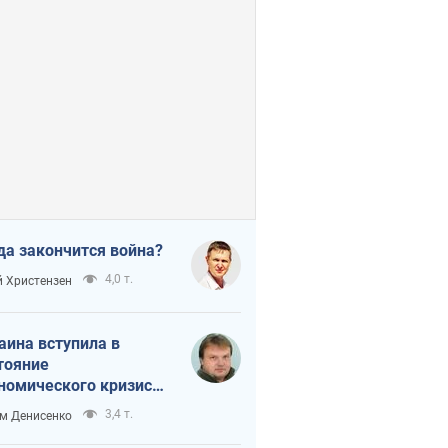
да закончится война?
4,0 т.
 Христензен
аина вступила в
тояние
номического кризиса.
ь ли свет в конце
3,4 т.
м Денисенко
неля?