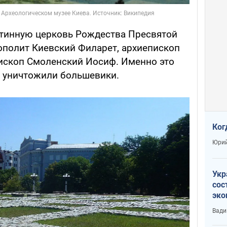
ятинную церковь Рождества Пресвятой
полит Киевский Филарет, архиепископ
ископ Смоленский Иосиф. Именно это
в уничтожили большевики.
Ког
Юрий
Укр
сос
эко
Ест
Вади
тун