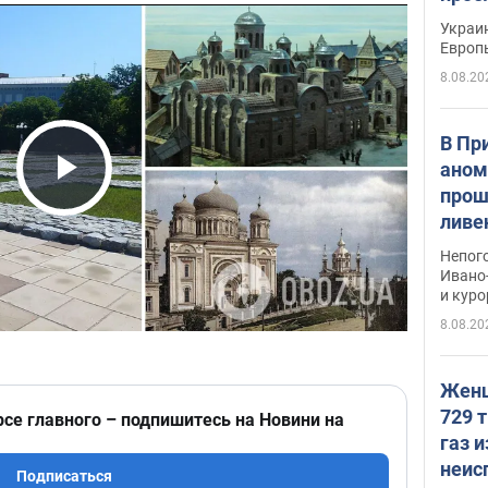
гран
Украин
Европ
8.08.20
В Пр
аном
прош
Play Video
ливе
прев
Непог
Виде
Ивано
и кур
8.08.20
Женщ
729 т
рсе главного – подпишитесь на Новини на
газ 
неис
Подписаться