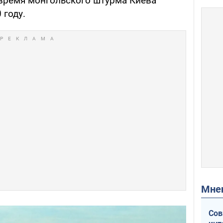
время монгольского штурма Киева
 году.
Мн
Сов