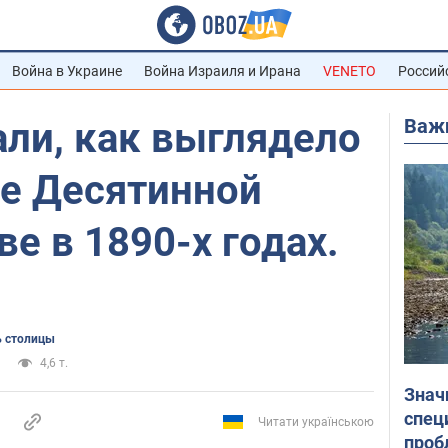
Война в Украине
Война Израиля и Ирана
VENETO
Россий
Важ
али, как выглядело
ие Десятинной
ве в 1890-х годах.
 столицы
4,6 т.
Знач
спец
Читати українською
проб