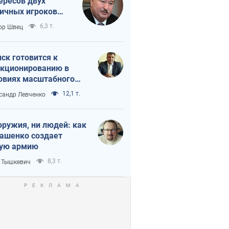
ересов двух
ичных игроков
 тайный план
6,3 т.
ор Швец
мпа и Путина?
ск готовится к
кционированию в
овиях масштабного
нного кризиса
12,1 т.
сандр Левченко
оружия, ни людей: как
ашенко создает
ую армию
8,3 т.
 Тышкевич