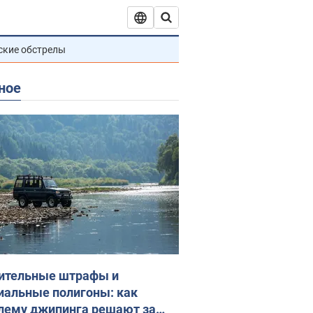
ские обстрелы
ное
ительные штрафы и
иальные полигоны: как
лему джипинга решают за