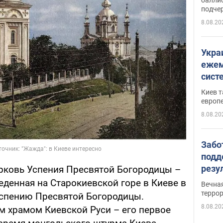
подче
8.08.20
Укра
ежем
сист
Зеле
Киев т
европ
8.08.20
Забо
подд
резу
рковь Успения Пресвятой Богородицы –
обла
еденная на Старокиевской горе в Киеве в
Вечна
киев
терро
Успению Пресвятой Богородицы.
8.08.20
 храмом Киевской Руси – его первое