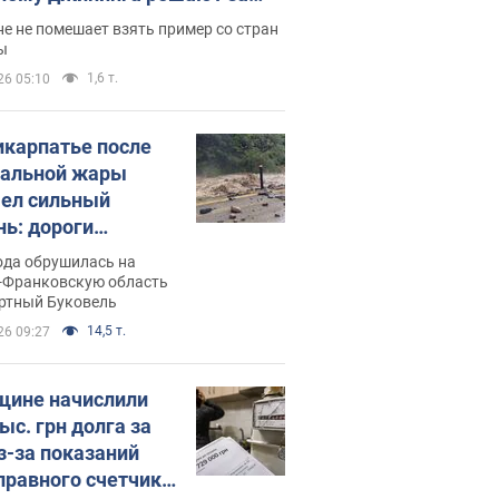
ицей
е не помешает взять пример со стран
ы
1,6 т.
26 05:10
икарпатье после
альной жары
ел сильный
нь: дороги
ратились в реки.
ода обрушилась на
о
-Франковскую область
ортный Буковель
14,5 т.
26 09:27
ине начислили
ыс. грн долга за
из-за показаний
правного счетчика: