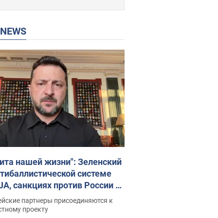
P NEWS
ита нашей жизни": Зеленский
нтибаллистической системе
JA, санкциях против России и
ержке аграриев. Видео
ейские партнеры присоединяются к
стному проекту