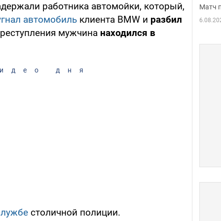
адержали работника автомойки, который,
Матч 
угнал автомобиль
клиента BMW и
разбил
6.08.20
преступления мужчина
находился в
идео дня
службе
столичной полиции.