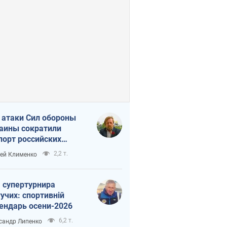
 атаки Сил обороны
аины сократили
порт российских
тепродуктов
2,2 т.
ей Клименко
 супертурнира
учих: спортивній
ендарь осени-2026
6,2 т.
сандр Липенко