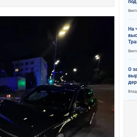
под
кри
Викт
лог
На 
выс
Тра
Викт
О з
выр
дер
что
Влад
Тер