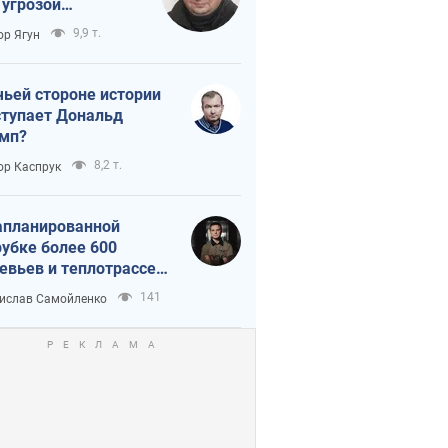
 угрозой
тическая
9,9 т.
ор Ягун
истика
чьей стороне истории
тупает Дональд
мп?
8,2 т.
ор Каспрук
апланированной
убке более 600
евьев и теплотрассе:
 происходит на
141
ислав Самойленко
емках в Киеве