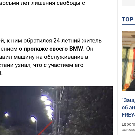
восьми лет лишения свободы с
TO
й, к ним обратился 24-летний житель
влением
о пропаже своего BMW
. Он
тавил машину на обслуживание в
твии узнал, что с участием его
.
"Защ
об а
FREY
подд
Европ
совме