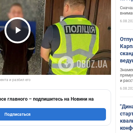
"агр
Сначал
внима
6.08.20
Play Video
Отпу
Карп
скан
вед
несп
Знаме
захе
пряму
и расс
6.08.20
рсе главного – подпишитесь на Новини на
"Дин
стар
Подписаться
квал
конф