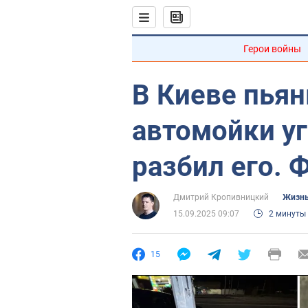
Герои войны
В Киеве пья
автомойки у
разбил его. 
Дмитрий Кропивницкий
Жизнь
15.09.2025 09:07
2 минуты
15