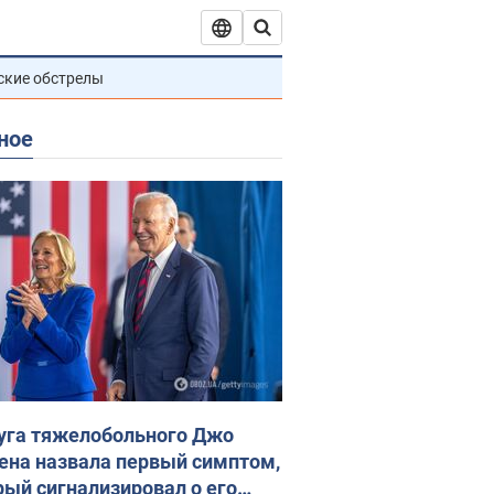
ские обстрелы
ное
уга тяжелобольного Джо
ена назвала первый симптом,
рый сигнализировал о его