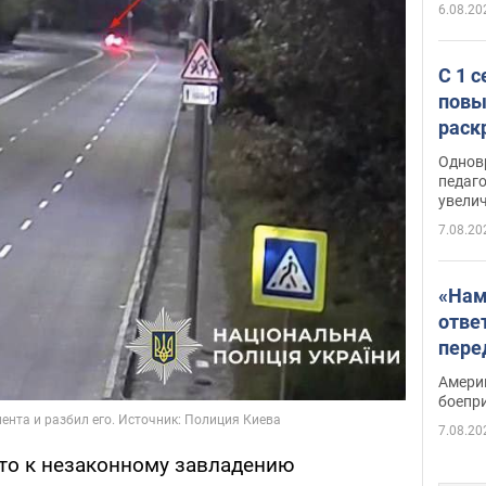
6.08.20
С 1 
повы
раск
Однов
педаг
увелич
7.08.20
«Нам
отве
пере
Patri
Амери
боепр
7.08.20
что к незаконному завладению