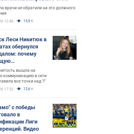
ессивном" раке
а врачи не обратили на это должного
ния
15,9 т.
26 12:46
ск Леси Никитюк в
атах обернулся
далом: почему
ущую
раведливо
нитость вышла на
йтили
ю коммуникацию в сети
тавила все точки над "i"
12,6 т.
26 17:32
амо" с победы
товало в
ификации Лиги
еренций. Видео