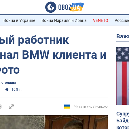
Война в Украине
Война Израиля и Ирана
VENETO
Россий
Важ
ный работник
гнал BMW клиента и
Фото
 столицы
10,8 т.
Читати українською
Супр
Байд
кото