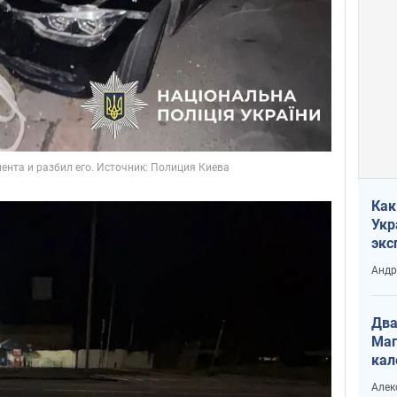
Как
Укр
экс
неф
Андр
Два
Маг
кал
Алек