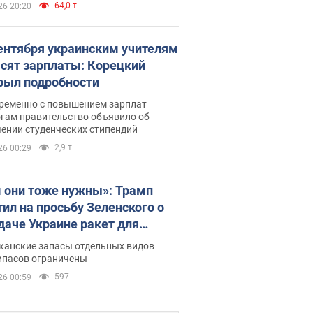
64,0 т.
26 20:20
сентября украинским учителям
сят зарплаты: Корецкий
рыл подробности
ременно с повышением зарплат
огам правительство объявило об
ении студенческих стипендий
2,9 т.
26 00:29
 они тоже нужны»: Трамп
тил на просьбу Зеленского о
даче Украине ракет для
ot
канские запасы отдельных видов
ипасов ограничены
597
26 00:59