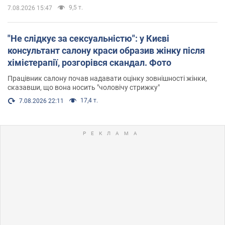
9,5 т.
7.08.2026 15:47
"Не слідкує за сексуальністю": у Києві
консультант салону краси образив жінку після
хімієтерапії, розгорівся скандал. Фото
Працівник салону почав надавати оцінку зовнішності жінки,
сказавши, що вона носить "чоловічу стрижку"
17,4 т.
7.08.2026 22:11