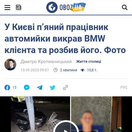
У Києві п’яний працівник
автомийки викрав BMW
клієнта та розбив його. Фото
Дмитро Кропивницький
Життя столиці
15.09.2025 09:07
2 хвилини
10,8 т.
15
РУС