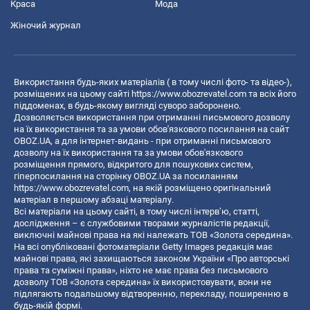
Краса
Мода
Жіночий журнал
Використання будь-яких матеріалів ( в тому числі фото- та відео-),
розміщених на цьому сайті
https://www.obozrevatel.com
та всіх його
піддоменах, в будь-якому вигляді суворо заборонено.
Дозволяється використання при отриманні письмового дозволу
на їх використання та за умови обов'язкового посилання на сайт
OBOZ.UA, а для інтернет-видань - при отриманні письмового
дозволу на їх використання та за умови обов'язкового
розміщення прямого, відкритого для пошукових систем,
гіперпосилання на сторінку OBOZ.UA за посиланням
https://www.obozrevatel.com
, на якій розміщено оригінальний
матеріал в першому абзаці матеріалу.
Всі матеріали на цьому сайті, в тому числі інтерв’ю, статті,
дослідження – є службовими творами журналістів редакції,
виключні майнові права на які належать ТОВ «Золота середина».
На всі опубліковані фотоматеріали Getty Images редакція має
майнові права, які захищаються законом України «Про авторські
права та суміжні права», ніхто не має права без письмового
дозволу ТОВ «Золота середина» їх використовувати, вони не
підлягають подальшому відтворенню, перекладу, поширенню в
будь-якій формі.