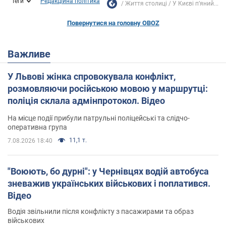
Теги
Редакційна політика
Життя столиці
У Києві п’яний...
Повернутися на головну OBOZ
Важливе
У Львові жінка спровокувала конфлікт,
розмовляючи російською мовою у маршрутці:
поліція склала адмінпротокол. Відео
На місце події прибули патрульні поліцейські та слідчо-
оперативна група
11,1 т.
7.08.2026 18:40
"Воюють, бо дурні": у Чернівцях водій автобуса
зневажив українських військових і поплатився.
Відео
Водія звільнили після конфлікту з пасажирами та образ
військових