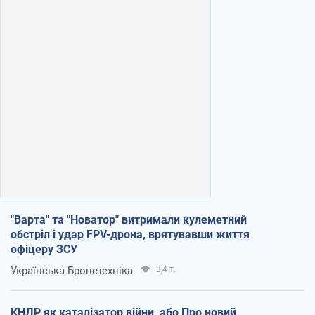
"Варта" та "Новатор" витримали кулеметний
обстріл і удар FPV-дрона, врятувавши життя
офіцеру ЗСУ
Українська Бронетехніка
3,4 т.
КНДР як каталізатор війни, або Про новий