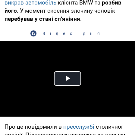
викрав автомобіль
клієнта BMW та
розбив
його
. У момент скоєння злочину чоловік
перебував у стані сп’яніння
.
Відео дня
Play Video
Про це повідомили в
пресслужбі
столичної
поліції. Підозрюваному загрожує до восьми