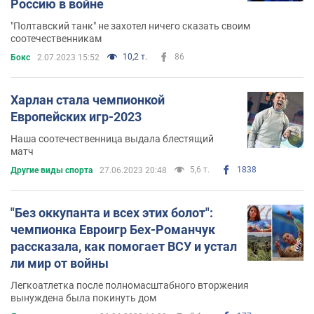
Россию в войне
"Полтавский танк" не захотел ничего сказать своим
соотечественникам
10,2 т.
86
Бокс
2.07.2023 15:52
Харлан стала чемпионкой
Европейских игр-2023
Наша соотечественница выдала блестящий
матч
5,6 т.
1838
Другие виды спорта
27.06.2023 20:48
"Без оккупанта и всех этих болот":
чемпионка Евроигр Бех-Романчук
рассказала, как помогает ВСУ и устал
ли мир от войны
Легкоатлетка после полномасштабного вторжения
вынуждена была покинуть дом