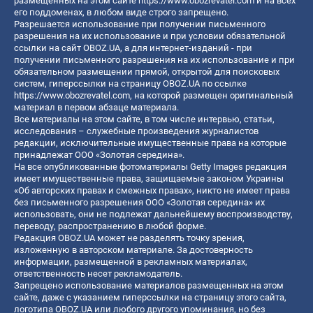
размещенных на этом сайте
https://www.obozrevatel.com
и на всех
его поддоменах, в любом виде строго запрещено.
Разрешается использование при получении письменного
разрешения на их использование и при условии обязательной
ссылки на сайт OBOZ.UA, а для интернет-изданий - при
получении письменного разрешения на их использование и при
обязательном размещении прямой, открытой для поисковых
систем, гиперссылки на страницу OBOZ.UA по ссылке
https://www.obozrevatel.com
, на которой размещен оригинальный
материал в первом абзаце материала.
Все материалы на этом сайте, в том числе интервью, статьи,
исследования – служебные произведения журналистов
редакции, исключительные имущественные права на которые
принадлежат ООО «Золотая середина».
На все опубликованные фотоматериалы Getty Images редакция
имеет имущественные права, защищаемые законом Украины
«Об авторских правах и смежных правах», никто не имеет права
без письменного разрешения ООО «Золотая середина» их
использовать, они не подлежат дальнейшему воспроизводству,
переводу, распространению в любой форме.
Редакция OBOZ.UA может не разделять точку зрения,
изложенную в авторском материале. За достоверность
информации, размещенной в рекламных материалах,
ответственность несет рекламодатель.
Запрещено использование материалов размещенных на этом
сайте, даже с указанием гиперссылки на страницу этого сайта,
логотипа OBOZ.UA или любого другого упоминания, но без