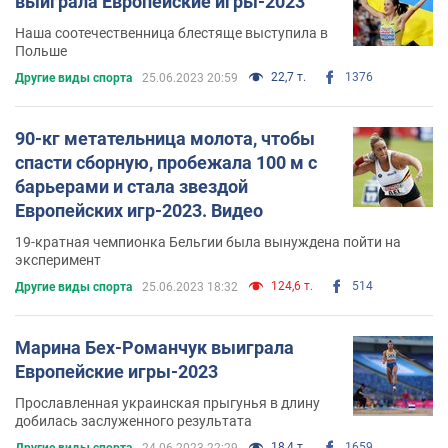
выиграла Европейские игры-2023
Наша соотечественница блестяще выступила в
Польше
22,7 т.
1376
Другие виды спорта
25.06.2023 20:59
90-кг метательница молота, чтобы
спасти сборную, пробежала 100 м с
барьерами и стала звездой
Европейских игр-2023. Видео
19-кратная чемпионка Бельгии была вынуждена пойти на
эксперимент
124,6 т.
514
Другие виды спорта
25.06.2023 18:32
Марина Бех-Романчук выиграла
Европейские игры-2023
Прославленная украинская прыгунья в длину
добилась заслуженного результата
18,4 т.
1659
Другие виды спорта
24.06.2023 22:29