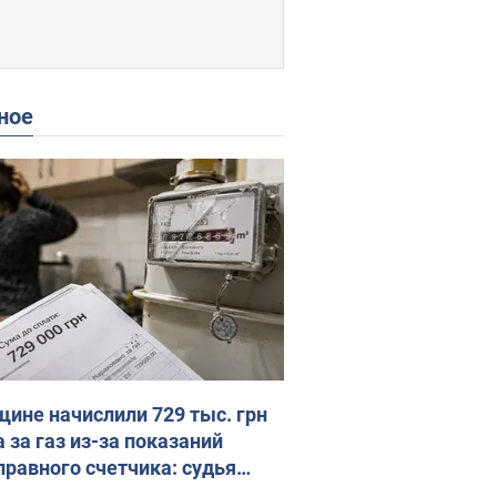
ное
ине начислили 729 тыс. грн
 за газ из-за показаний
правного счетчика: судья
с неожиданное решение