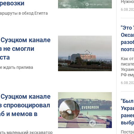
Нужно 
еревозки
6.08.20
аршруты в обход Египта
"Это
Окса
 Суэцком канале
разо
з не смогли
поэта
"заз
ста
Как от
даже
писат
е ждать прилива
Украин
а те
РФ ему
гено
6.08.20
 Суэцком канале
"Был
з спровоцировал
Укра
б и мемов в
ране
выбр
нети
Постр
ать маленький экскаватор