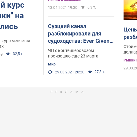
й курс
6,3 т.
13.04.2021 19:30
нки" на
ились
Суэцкий канал
Цены
разблокировали для
разб
судоходства: Ever Given
 курс меняется
ах
Стоимо
прошел опасный участок
ЧП с контейнеровозом
доллар
32,5 т.
59
произошло еще 23 марта
Рынки 
Мир
29.03.2
27,8 т.
29.03.2021 20:20