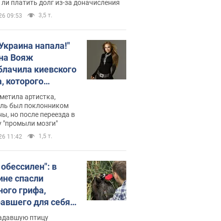
ли платить долг из-за доначисления
3,5 т.
26 09:53
 Украина напала!"
на Вояж
блачила киевского
, которого
омбировали": он
метила артистка,
 русского не знал,
ель был поклонником
ы, но после переезда в
перь хочет
 "промыли мозги"
цида украинцев
1,5 т.
26 11:42
 обессилен": в
ине спасли
ного грифа,
авшего для себя
пичный маршрут.
адавшую птицу