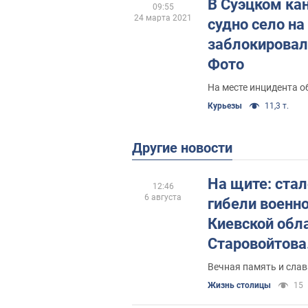
В Суэцком ка
09:55
24 марта 2021
судно село на
заблокировал
Фото
На месте инцидента 
Курьезы
11,3 т.
Другие новости
На щите: стал
12:46
6 августа
гибели военн
Киевской обл
Старовойтова
Вечная память и слав
Жизнь столицы
15