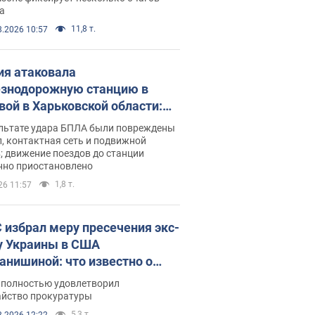
а
11,8 т.
8.2026 10:57
ия атаковала
знодорожную станцию в
вой в Харьковской области:
 погибшие и раненые
ультате удара БПЛА были повреждены
, контактная сеть и подвижной
; движение поездов до станции
нно приостановлено
1,8 т.
26 11:57
 избрал меру пресечения экс-
у Украины в США
анишиной: что известно о
е полностью удовлетворил
айство прокуратуры
5,3 т.
8.2026 12:22