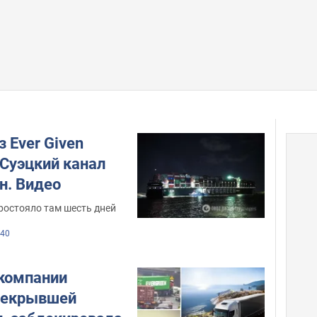
 Ever Given
 Суэцкий канал
н. Видео
ростояло там шесть дней
40
 компании
ерекрывшей