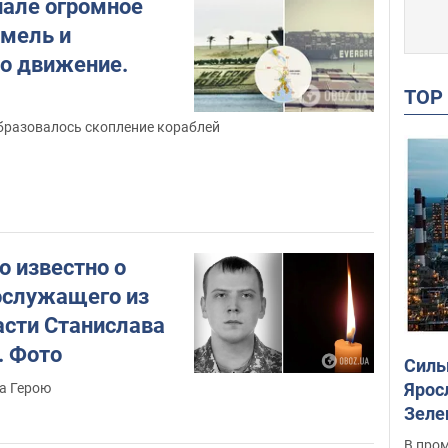
нале огромное
 мель и
о движение.
TO
образовалось скопление кораблей
о известно о
ослужащего из
асти Станислава
. Фото
Силы
Ярос
а Герою
Зеле
опер
В пром