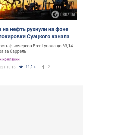
 на нефть рухнули на фоне
локировки Суэцкого канала
сть фьючерсов Brent упала до 63,14
а за баррель
и компании
11,2 т.
2
021 13:16