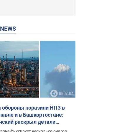
P NEWS
 обороны поразили НПЗ в
лавле и в Башкортостане:
нский раскрыл детали
ации. Фото и видео
зоне фиксирует несколько очагов