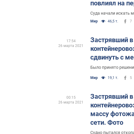
повлиял на п
Суда начали искать м
Мир
46,5 т.
7
Застрявший в
17:54
26 марта 2021
контейнерово
сдвинуть с ме
Было принято решени
Мир
19,1 т.
5
Застрявший в
00:15
26 марта 2021
контейнерово
массу фотожа
сети. Фото
Судно пытался откоп