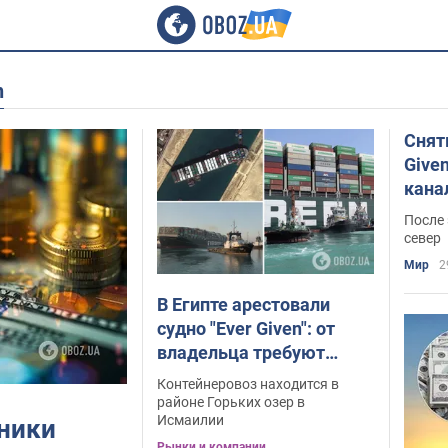
n
Снят
Give
кана
После 
север
Мир
2
В Египте арестовали
судно "Ever Given": от
владельца требуют
почти $1 млрд
Контейнеровоз находится в
районе Горьких озер в
Исмаилии
ники
Рынки и компании