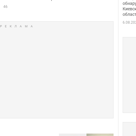
Фото
обнар
46
Киевс
облас
6.08.20