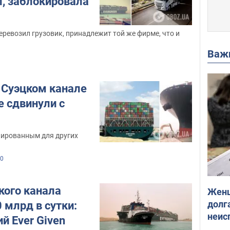
л, заблокировала
еревозил грузовик, принадлежит той же фирме, что и
Важ
 Суэцком канале
е сдвинули с
кированным для других
0
кого канала
Женщ
долга
 млрд в сутки:
неис
й Ever Given
выне