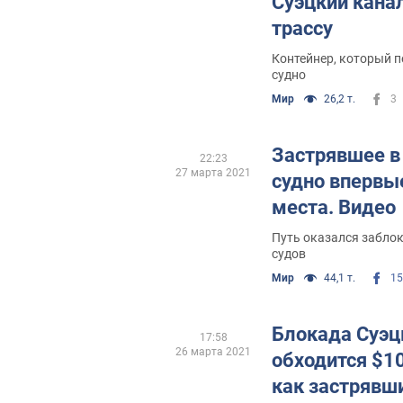
Суэцкий кана
трассу
Контейнер, который п
судно
Мир
26,2 т.
3
Застрявшее в
22:23
27 марта 2021
судно впервы
места. Видео
Путь оказался забло
судов
Мир
44,1 т.
15
Блокада Суэц
17:58
26 марта 2021
обходится $10
как застрявши