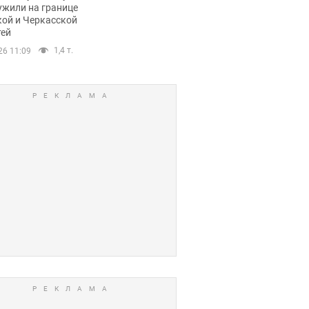
ужили на границе
кой и Черкасской
тей
1,4 т.
26 11:09