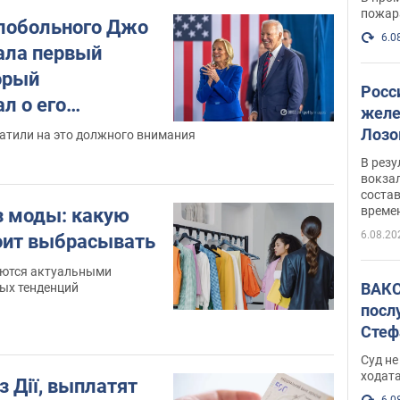
пожар
лобольного Джо
6.0
ала первый
орый
Росс
л о его
желе
 раке
Лозо
атили на это должного внимания
есть
В рез
вокзал
состав
време
з моды: какую
6.08.20
оит выбрасывать
аются актуальными
ВАКС
ных тенденций
посл
Стеф
деле
Суд н
ходат
 Дії, выплатят
6.0