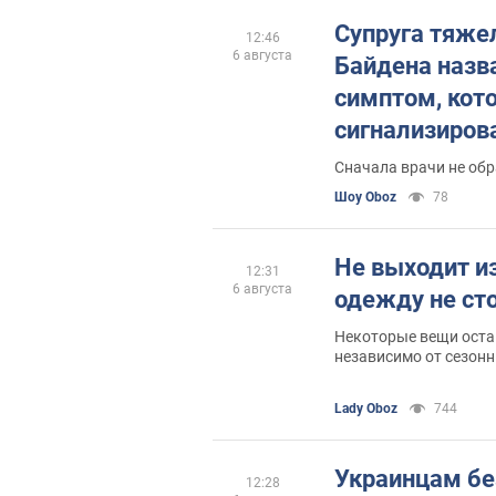
Супруга тяже
12:46
6 августа
Байдена назв
симптом, кот
сигнализирова
"агрессивном"
Сначала врачи не обр
Шоу Oboz
78
Не выходит и
12:31
6 августа
одежду не ст
Некоторые вещи ост
независимо от сезон
Lady Oboz
744
Украинцам без
12:28