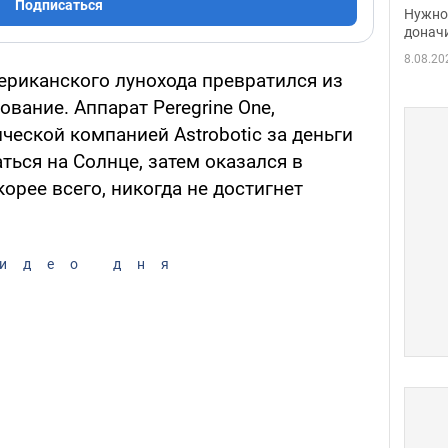
судь
Подписаться
Нужно 
неож
донач
8.08.20
ериканского лунохода превратился из
ование. Аппарат Peregrine One,
еской компанией Astrobotic за деньги
ться на Солнце, затем оказался в
орее всего, никогда не достигнет
идео дня