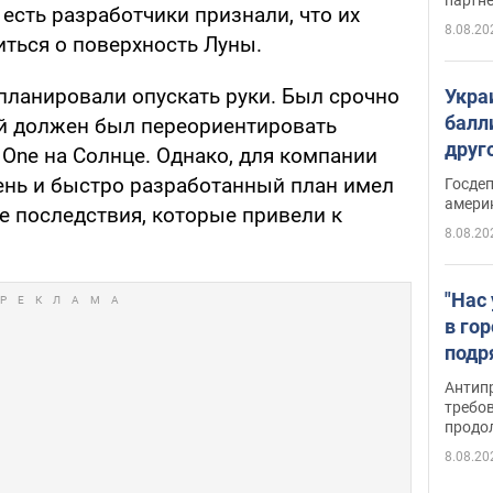
 есть разработчики признали, что их
8.08.20
иться о поверхность Луны.
е планировали опускать руки. Был срочно
Укра
балл
й должен был переориентировать
друг
 One на Солнце. Однако, для компании
США 
ень и быстро разработанный план имел
Госде
амери
 последствия, которые привели к
8.08.20
"Нас
в го
подр
подд
Антип
виде
требо
продо
8.08.20