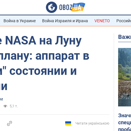
Война в Украине
Война Израиля и Ирана
VENETO
Россий
Важ
 NASA на Луну
плану: аппарат в
" состоянии и
ли
oz
5,1 т.
Знач
спец
Читати українською
проб