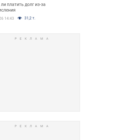
я вынес
ли платить долг из-за
иданное решение
исления
31,2 т.
26 14:43