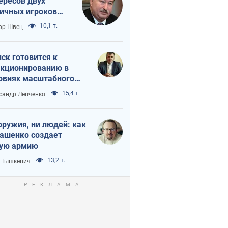
ересов двух
ичных игроков
 тайный план
10,1 т.
ор Швец
мпа и Путина?
ск готовится к
кционированию в
овиях масштабного
нного кризиса
15,4 т.
сандр Левченко
оружия, ни людей: как
ашенко создает
ую армию
13,2 т.
 Тышкевич