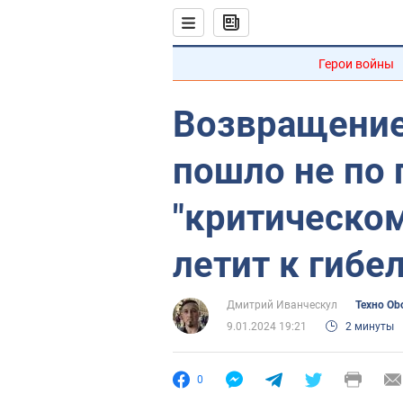
Герои войны
Возвращение
пошло не по 
"критическом
летит к гибе
Дмитрий Иванческул
Техно Ob
9.01.2024 19:21
2 минуты
0