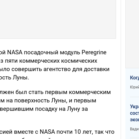
й NASA посадочный модуль Peregrine
з пяти коммерческих космических
ыло совершить агентство для доставки
ость Луны.
Ког
Юрий
должен был стать первым коммерческим
им на поверхность Луны, и первым
Укр
вершившим посадку на Луну за
сос
эко
Ест
Вади
сией вместе с NASA почти 10 лет, так что
тун