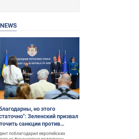
P NEWS
благодарны, но этого
статочно": Зеленский призвал
точить санкции против
ии
дент поблагодарил европейских
еров за финансовую поддержку