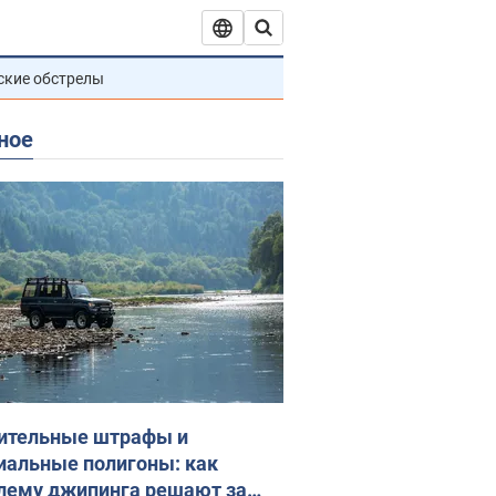
ские обстрелы
ное
ительные штрафы и
иальные полигоны: как
лему джипинга решают за