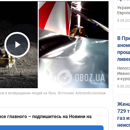
гран
Украин
Европ
8.08.20
В Пр
аном
прош
Play Video
ливе
прев
Непог
Виде
Ивано
и кур
8.08.20
Женщ
729 т
рсе главного – подпишитесь на Новини на
газ 
неис