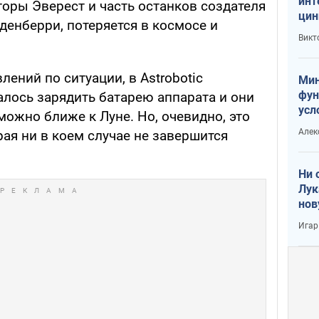
инт
горы Эверест и часть останков создателя
цин
денберри, потеряется в космосе и
или
Викт
Тра
лений по ситуации, в Astrobotic
Мин
фун
далось зарядить батарею аппарата и они
усл
можно ближе к Луне. Но, очевидно, это
вое
Алек
ая ни в коем случае не завершится
Ни 
Лук
нов
Игар