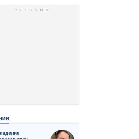
ения
падение