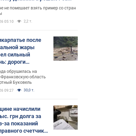
ицей
е не помешает взять пример со стран
ы
2,2 т.
26 05:10
икарпатье после
альной жары
ел сильный
нь: дороги
ратились в реки.
ода обрушилась на
о
-Франковскую область
ортный Буковель
30,0 т.
26 09:27
ине начислили
ыс. грн долга за
из-за показаний
правного счетчика: