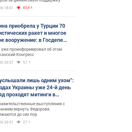
65,4 т.
26 18:01
ина приобрела у Турции 70
истических ракет и многое
ое вооружение: в Госдепе
обнародовали список
п уже проинформировал об этом
канский Конгресс
5,1 т.
26 20:37
 услышали лишь одним ухом":
родах Украины уже 24-й день
яд проходят митинги в
ержку Федорова. Фото и
равительственные выступления с
о
ванием вернуть Федорова
лжаются до сих пор
2,1 т.
26 20:51