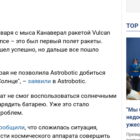
TO
января с мыса Канаверал ракетой Vulcan
ance – это был первый полет ракеты.
шел успешно, но дальше все пошло
ая не позволила Astrobotic добиться
Солнце", –
заявили
в Astrobotic.
рат не смог воспользоваться солнечными
рядить батарею. Уже это стало
"Мы 
проблем.
недо
ужес
ообщили
, что сложилась ситуация,
Росс
Прези
ости космического аппарата совершить
партн