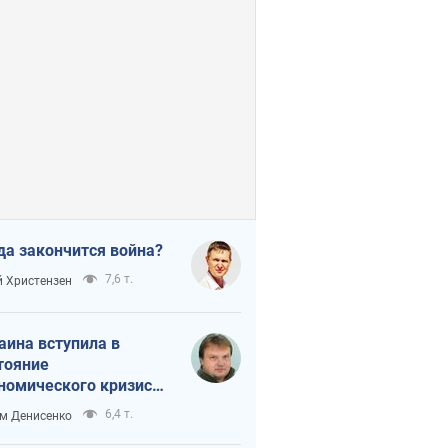
да закончится война?
7,6 т.
 Христензен
аина вступила в
тояние
номического кризиса.
ь ли свет в конце
6,4 т.
м Денисенко
неля?