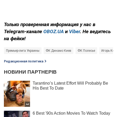
Только
проверенная информация у нас в
Telegram-канале
OBOZ.UA
и
Viber
. Не ведитесь
на фейки!
Премьер-лига Украины
ФК Динамо Киев
ФК Полесье
Игорь Кос
Редакционная политика