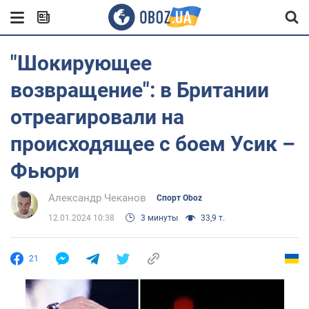
"Шокирующее
возвращение": в Британии
отреагировали на
происходящее с боем Усик –
Фьюри
Александр Чеканов
Спорт Oboz
12.01.2024 10:38
3 минуты
33,9 т.
21