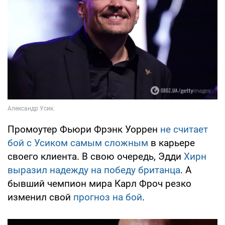
Промоутер Фьюри Фрэнк Уоррен
не считает
бой с Усиком самым сложным
в карьере
своего клиента. В свою очередь, Эдди
Хирн
выразил надежду на победу британца
. А
бывший чемпион мира Карл Фроч резко
изменил свой
прогноз на бой
.