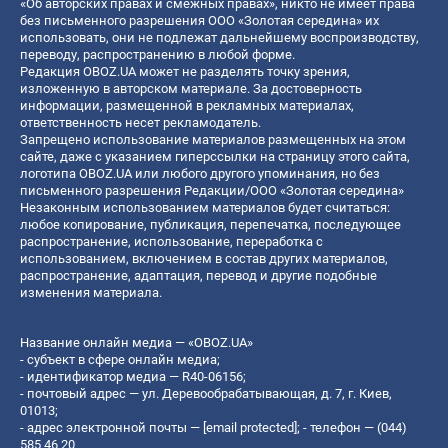
«Об авторских правах и смежных правах», никто не имеет права
без письменного разрешения ООО «Золотая середина» их
использовать, они не подлежат дальнейшему воспроизводству,
переводу, распространению в любой форме.
Редакция OBOZ.UA может не разделять точку зрения,
изложенную в авторском материале. За достоверность
информации, размещенной в рекламных материалах,
ответственность несет рекламодатель.
Запрещено использование материалов размещенных на этом
сайте, даже с указанием гиперссылки на страницу этого сайта,
логотипа OBOZ.UA или любого другого упоминания, но без
письменного разрешения Редакции/ООО «Золотая середина»
Незаконным использованием материалов будет считаться:
любое копирование, публикация, перепечатка, последующее
распространение, использование, переработка с
использованием, включением в состав других материалов,
распространение, адаптация, перевод и другие подобные
изменения материала.
Название онлайн медиа — «OBOZ.UA»
- субъект в сфере онлайн медиа;
- идентификатор медиа — R40-06156;
- почтовый адрес — ул. Деревообрабатывающая, д. 7, г. Киев,
01013;
- адрес электронной почты —
[email protected]
; - телефон — (044)
585 46 20