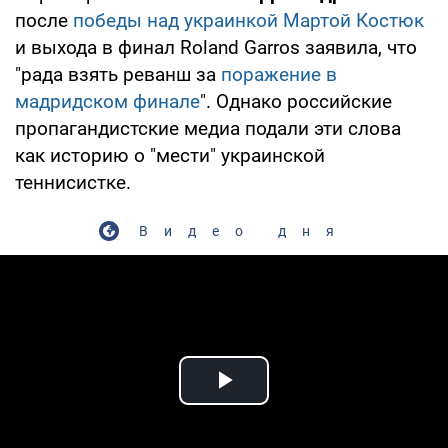
после
победы над украинкой Мартой Костюк
и выхода в финал Roland Garros заявила, что
"рада взять реванш за
поражение в
мадридском финале
". Однако российские
пропагандистские медиа подали эти слова
как историю о "мести" украинской
теннисистке.
Видео дня
Play Video