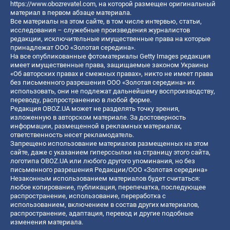
https://www.obozrevatel.com
, на которой размещен оригинальный
материал в первом абзаце материала.
Все материалы на этом сайте, в том числе интервью, статьи,
исследования – служебные произведения журналистов
редакции, исключительные имущественные права на которые
принадлежат ООО «Золотая середина».
На все опубликованные фотоматериалы Getty Images редакция
имеет имущественные права, защищаемые законом Украины
«Об авторских правах и смежных правах», никто не имеет права
без письменного разрешения ООО «Золотая середина» их
использовать, они не подлежат дальнейшему воспроизводству,
переводу, распространению в любой форме.
Редакция OBOZ.UA может не разделять точку зрения,
изложенную в авторском материале. За достоверность
информации, размещенной в рекламных материалах,
ответственность несет рекламодатель.
Запрещено использование материалов размещенных на этом
сайте, даже с указанием гиперссылки на страницу этого сайта,
логотипа OBOZ.UA или любого другого упоминания, но без
письменного разрешения Редакции/ООО «Золотая середина»
Незаконным использованием материалов будет считаться:
любое копирование, публикация, перепечатка, последующее
распространение, использование, переработка с
использованием, включением в состав других материалов,
распространение, адаптация, перевод и другие подобные
изменения материала.