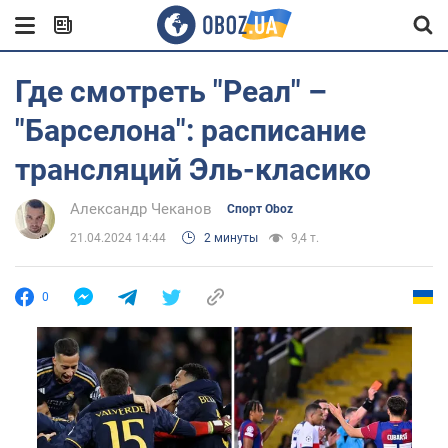
Где смотреть "Реал" –
"Барселона": расписание
трансляций Эль-класико
Александр Чеканов
Спорт Oboz
21.04.2024 14:44
2 минуты
9,4 т.
0