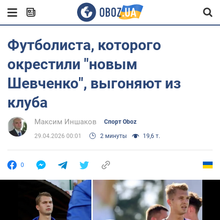
Футболиста, которого
окрестили "новым
Шевченко", выгоняют из
клуба
Максим Иншаков
Спорт Oboz
29.04.2026 00:01
2 минуты
19,6 т.
0