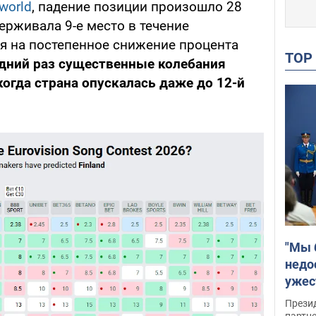
world
, падение позиции произошло 28
держивала 9-е место в течение
ря на постепенное снижение процента
TO
дний раз существенные колебания
когда страна опускалась даже до 12-й
"Мы 
недо
ужес
Росс
Прези
партн