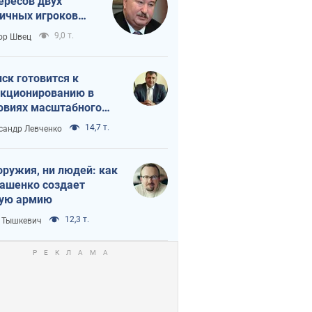
ересов двух
ичных игроков
 тайный план
9,0 т.
ор Швец
мпа и Путина?
ск готовится к
кционированию в
овиях масштабного
нного кризиса
14,7 т.
сандр Левченко
оружия, ни людей: как
ашенко создает
ую армию
12,3 т.
 Тышкевич