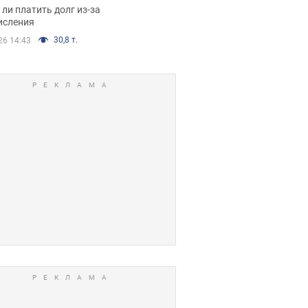
я вынес
ли платить долг из-за
иданное решение
исления
30,8 т.
26 14:43