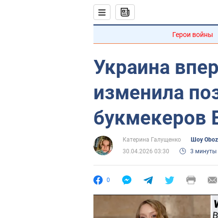
Герои войны
Украина впер
изменила по
букмекеров 
Катерина Галущенко
Шоу Oboz
30.04.2026 03:30
3 минуты
0