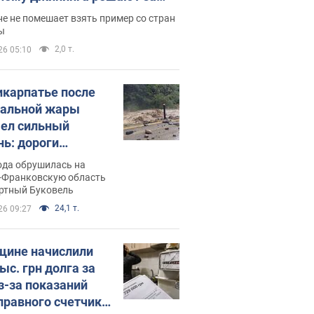
ицей
е не помешает взять пример со стран
ы
2,0 т.
26 05:10
икарпатье после
альной жары
ел сильный
нь: дороги
ратились в реки.
ода обрушилась на
о
-Франковскую область
ортный Буковель
24,1 т.
26 09:27
ине начислили
ыс. грн долга за
из-за показаний
правного счетчика: