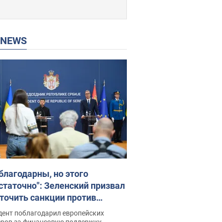
P NEWS
благодарны, но этого
статочно": Зеленский призвал
точить санкции против
ии
дент поблагодарил европейских
еров за финансовую поддержку