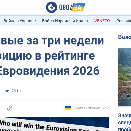
Война в Украине
Война Израиля и Ирана
VENETO
Россий
Важ
вые за три недели
зицию в рейтинге
Евровидения 2026
28,1 т.
Читати українською
Знач
спец
проб