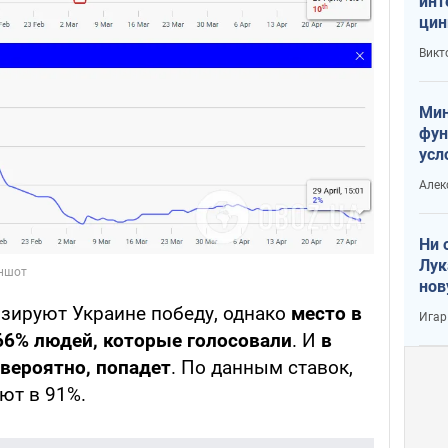
инт
цин
или
Викт
Тра
Мин
фун
усл
вое
Алек
Ни 
Лук
нов
озируют Украине победу, однако
место в
Игар
66% людей, которые голосовали
. И
в
 вероятно, попадет
. По данным ставок,
ют в 91%.