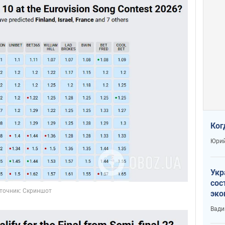
Ког
Юрий
Укр
сос
эко
Ест
Вади
тун