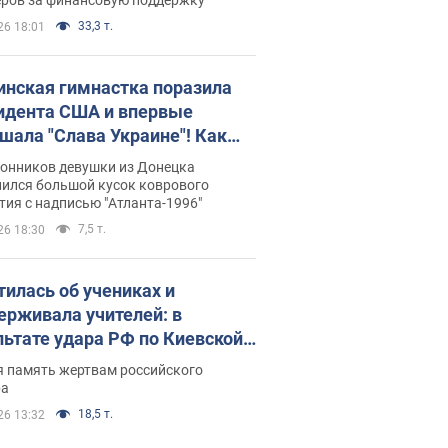
33,3 т.
26 18:01
инская гимнастка поразила
идента США и впервые
шала "Слава Украине"! Как
илась судьба Подкопаевой,
лонников девушки из Донецка
рая 30 лет назад завоевала
нился большой кусок коврового
ия с надписью "Атланта-1996"
ото" Олимпиады
7,5 т.
26 18:30
тилась об учениках и
ерживала учителей: в
льтате удара РФ по Киевской
сти погибли директор
я память жертвам российского
ского лицея, её муж и внук
ра
18,5 т.
26 13:32