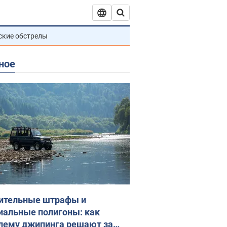
ские обстрелы
ное
ительные штрафы и
иальные полигоны: как
лему джипинга решают за