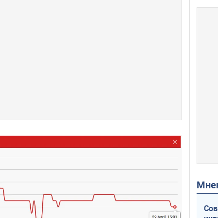
Мн
Сов