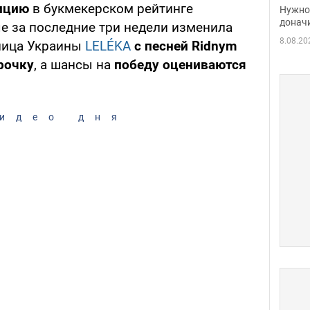
судь
зицию
в букмекерском рейтинге
Нужно 
неож
донач
е за последние три недели изменила
8.08.20
ьница Украины
LELÉKA
с песней Ridnym
трочку
, а шансы на
победу оцениваются
идео дня