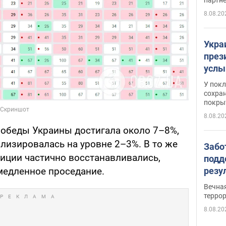
8.08.20
Укра
през
услы
слож
У пок
кото
сохра
покрыт
"зол
8.08.20
 победы Украины достигала около 7–8%,
илизировалась на уровне 2–3%. В то же
Забо
зиции частично восстанавливались,
подд
 медленное проседание.
резу
обла
Вечна
киев
терро
8.08.20