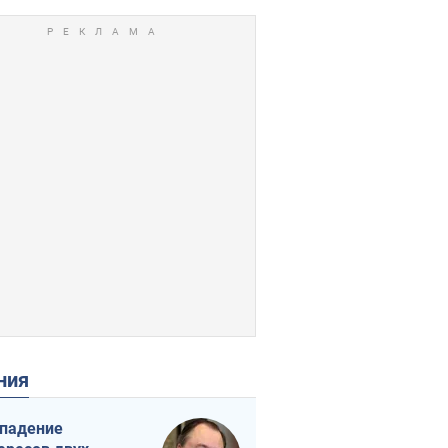
ения
падение