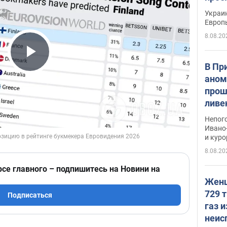
гран
Украин
Европ
8.08.20
Play Video
В Пр
аном
прош
ливе
прев
Непог
Виде
Ивано
и кур
8.08.20
рсе главного – подпишитесь на Новини на
Женщ
729 т
Подписаться
газ 
неис