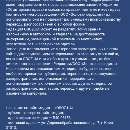
имеет имущественные права, защищаемые законом Украины
«Об авторских правах и смежных правах», никто не имеет права
без письменного разрешения ООО «Золотая середина» их
использовать, они не подлежат дальнейшему воспроизводству,
переводу, распространению в любой форме.
Редакция OBOZ.UA может не разделять точку зрения,
изложенную в авторском материале. За достоверность
информации, размещенной в рекламных материалах,
ответственность несет рекламодатель.
Запрещено использование материалов размещенных на этом
сайте, даже с указанием гиперссылки на страницу этого сайта,
логотипа OBOZ.UA или любого другого упоминания, но без
письменного разрешения Редакции/ООО «Золотая середина»
Незаконным использованием материалов будет считаться:
любое копирование, публикация, перепечатка, последующее
распространение, использование, переработка с
использованием, включением в состав других материалов,
распространение, адаптация, перевод и другие подобные
изменения материала.
Название онлайн медиа — «OBOZ.UA»
- субъект в сфере онлайн медиа;
- идентификатор медиа — R40-06156;
- почтовый адрес — ул. Деревообрабатывающая, д. 7, г. Киев,
01013;