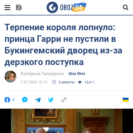
Терпение короля лопнуло:
принца Гарри не пустили в
Букингемский дворец из-за
дерзкого поступка
Катерина Галущенко
Шоу Oboz
7.07.2026 16:15
3 минуты
12,4 т.
0